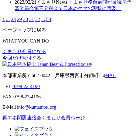
2023/02/21
くまもりNews
くまもり務台顧問が衆議院予
算委員会第三分科会で日本のクマの現状に言及！
1
...
28
29
30
31
32
...
53
ページトップに戻る
WHAT YOU CAN DO
くまもり会員になる
今回だけ寄付する
本部事業所
〒662-0042
兵庫県西宮市分銅町1-4
MAP
TEL
0798-22-4190
FAX
0798-22-4196
E-Mail
info@kumamori.org
再エネ問題連絡会
くまもり会員ページ