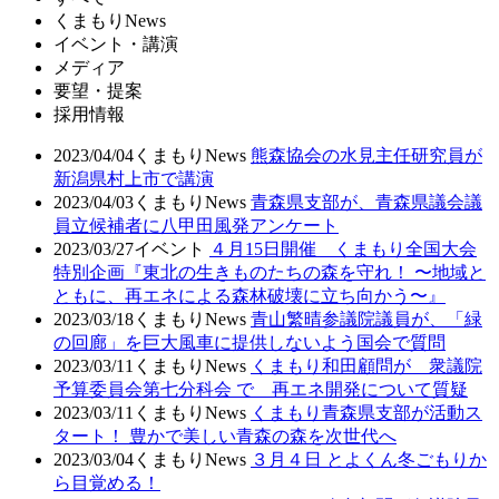
くまもりNews
イベント・講演
メディア
要望・提案
採用情報
2023/04/04
くまもりNews
熊森協会の水見主任研究員が
新潟県村上市で講演
2023/04/03
くまもりNews
青森県支部が、青森県議会議
員立候補者に八甲田風発アンケート
2023/03/27
イベント
４月15日開催 くまもり全国大会
特別企画『東北の生きものたちの森を守れ！ 〜地域と
ともに、再エネによる森林破壊に立ち向かう〜』
2023/03/18
くまもりNews
青山繁晴参議院議員が、「緑
の回廊」を巨大風車に提供しないよう国会で質問
2023/03/11
くまもりNews
くまもり和田顧問が 衆議院
予算委員会第七分科会 で 再エネ開発について質疑
2023/03/11
くまもりNews
くまもり青森県支部が活動ス
タート！ 豊かで美しい青森の森を次世代へ
2023/03/04
くまもりNews
３月４日 とよくん冬ごもりか
ら目覚める！