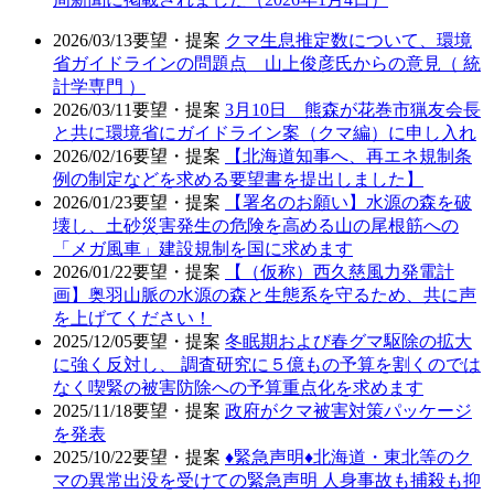
2026/03/13
要望・提案
クマ生息推定数について、環境
省ガイドラインの問題点 山上俊彦氏からの意見（ 統
計学専門 ）
2026/03/11
要望・提案
3月10日 熊森が花巻市猟友会長
と共に環境省にガイドライン案（クマ編）に申し入れ
2026/02/16
要望・提案
【北海道知事へ、再エネ規制条
例の制定などを求める要望書を提出しました】
2026/01/23
要望・提案
【署名のお願い】水源の森を破
壊し、土砂災害発生の危険を高める山の尾根筋への
「メガ風車」建設規制を国に求めます
2026/01/22
要望・提案
【（仮称）西久慈風力発電計
画】奥羽山脈の水源の森と生態系を守るため、共に声
を上げてください！
2025/12/05
要望・提案
冬眠期および春グマ駆除の拡大
に強く反対し、 調査研究に５億もの予算を割くのでは
なく喫緊の被害防除への予算重点化を求めます
2025/11/18
要望・提案
政府がクマ被害対策パッケージ
を発表
2025/10/22
要望・提案
♦️緊急声明♦️北海道・東北等のク
マの異常出没を受けての緊急声明 人身事故も捕殺も抑