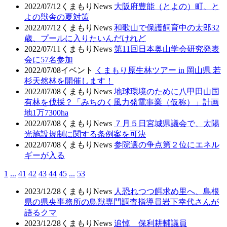
2022/07/12
くまもりNews
大阪府豊能（とよの）町、と
よの獣舎の夏対策
2022/07/12
くまもりNews
和歌山で保護飼育中の太郎32
歳、プールに入りたいんだけれど
2022/07/11
くまもりNews
第11回日本奥山学会研究発表
会に57名参加
2022/07/08
イベント
くまもり原生林ツアー in 岡山県 若
杉天然林を開催します！
2022/07/08
くまもりNews
地球環境のために八甲田山国
有林を伐採？「みちのく風力発電事業（仮称）」計画
地1万7300ha
2022/07/08
くまもりNews
７月５日宮城県議会で、太陽
光施設規制に関する条例案を可決
2022/07/08
くまもりNews
参院選の争点第２位にエネル
ギーが入る
1
...
41
42
43
44
45
...
53
2023/12/28
くまもりNews
人恐れつつ餌求め里へ、島根
県の県央事務所の鳥獣専門調査指導員岩下幸代さんが
語るクマ
2023/12/28
くまもりNews
追悼 保利耕輔議員