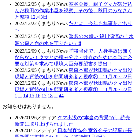
2023/12/25
くまもりNews
室谷会長、親子グマが逃げ込
んだ秋田の作業小屋を視察、その後、秋田のみなさん
と懇談 12月3日
2023/12/22
くまもりNews
🐾とよ、今年も無事冬ごもり
へ
2023/12/15
くまもりNews
署名のお願い 錦川源流の「水
源の森と命の水を守りたい」❗❗
2023/12/09
くまもりNews
捕殺強化で、人身事故は無く
ならない！クマとの棲み分け・共存のために本当に必
要な対策を求めて環境大臣宛要望書を提出！！
2023/12/05
くまもりNews
熊森本部が秋田県のクマ出没
現場と背後の山を顧問研究者と視察② 11月20～22日
2023/12/02
くまもりNews
熊森本部が秋田県のクマ出没
現場と背後の山を顧問研究者と視察① 11月20～22日
1
...
14
15
16
17
18
...
44
お知らせはありません。
2026/01/26
メディア
クマ出没の“本当の背景”が、読売
新聞に取り上げられました
2026/01/15
メディア
日本熊森協会 室谷会長の記事が長
周新聞に掲載されました（2026年1月4日）