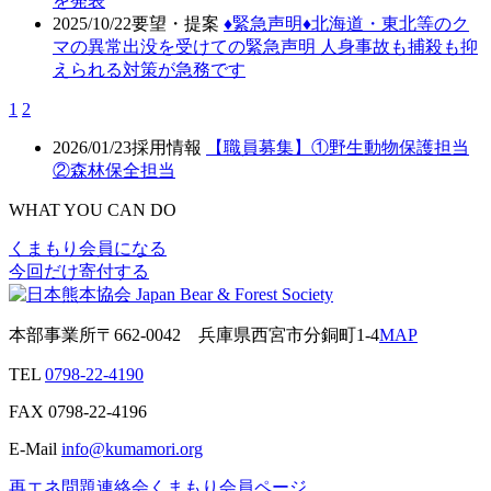
を発表
2025/10/22
要望・提案
♦️緊急声明♦️北海道・東北等のク
マの異常出没を受けての緊急声明 人身事故も捕殺も抑
えられる対策が急務です
1
2
2026/01/23
採用情報
【職員募集】①野生動物保護担当
②森林保全担当
WHAT YOU CAN DO
くまもり会員になる
今回だけ寄付する
本部事業所
〒662-0042
兵庫県西宮市分銅町1-4
MAP
TEL
0798-22-4190
FAX
0798-22-4196
E-Mail
info@kumamori.org
再エネ問題連絡会
くまもり会員ページ