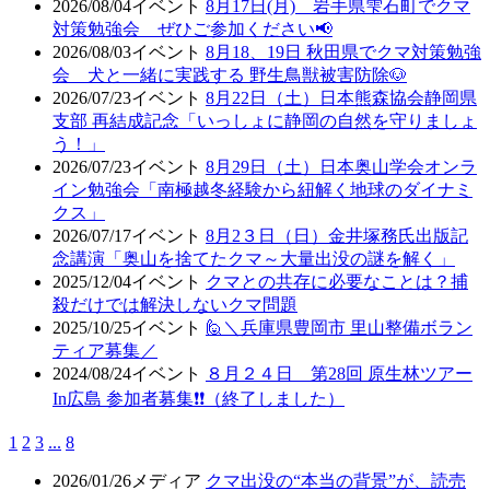
2026/08/04
イベント
8月17日(月) 岩手県雫石町でクマ
対策勉強会 ぜひご参加ください📢
2026/08/03
イベント
8月18、19日 秋田県でクマ対策勉強
会 犬と一緒に実践する 野生鳥獣被害防除🐶
2026/07/23
イベント
8月22日（土）日本熊森協会静岡県
支部 再結成記念「いっしょに静岡の自然を守りましょ
う！」
2026/07/23
イベント
8月29日（土）日本奥山学会オンラ
イン勉強会「南極越冬経験から紐解く地球のダイナミ
クス」
2026/07/17
イベント
8月2３日（日）金井塚務氏出版記
念講演「奥山を捨てたクマ～大量出没の謎を解く」
2025/12/04
イベント
クマとの共存に必要なことは？捕
殺だけでは解決しないクマ問題
2025/10/25
イベント
🙋＼兵庫県豊岡市 里山整備ボラン
ティア募集／
2024/08/24
イベント
８月２４日 第28回 原生林ツアー
In広島 参加者募集❗❗（終了しました）
1
2
3
...
8
2026/01/26
メディア
クマ出没の“本当の背景”が、読売