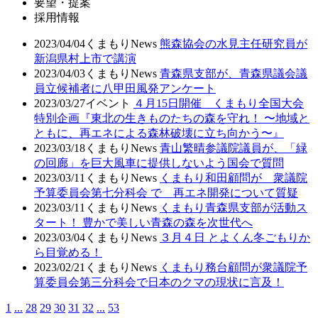
要望・提案
採用情報
2023/04/04
くまもりNews
熊森協会の水見主任研究員が
新潟県村上市で講演
2023/04/03
くまもりNews
青森県支部が、青森県議会議
員立候補者に八甲田風発アンケート
2023/03/27
イベント
４月15日開催 くまもり全国大会
特別企画『東北の生きものたちの森を守れ！ 〜地域と
ともに、再エネによる森林破壊に立ち向かう〜』
2023/03/18
くまもりNews
青山繁晴参議院議員が、「緑
の回廊」を巨大風車に提供しないよう国会で質問
2023/03/11
くまもりNews
くまもり和田顧問が 衆議院
予算委員会第七分科会 で 再エネ開発について質疑
2023/03/11
くまもりNews
くまもり青森県支部が活動ス
タート！ 豊かで美しい青森の森を次世代へ
2023/03/04
くまもりNews
３月４日 とよくん冬ごもりか
ら目覚める！
2023/02/21
くまもりNews
くまもり務台顧問が衆議院予
算委員会第三分科会で日本のクマの現状に言及！
1
...
28
29
30
31
32
...
53