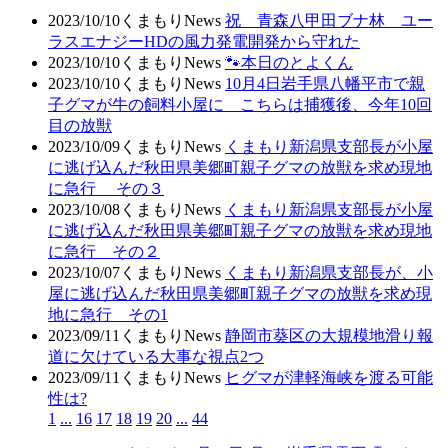
2023/10/10
くまもりNews
祝 青森八甲田ブナ林 ユー
ラスエナジーHDの風力発電開発から守れた
2023/10/10
くまもりNews
🐾本日のとよくん
2023/10/10
くまもりNews
10月4日岩手県八幡平市で親
子グマが牛の飼料小屋に こちらは捕獲後、今年10回
目の放獣
2023/10/09
くまもりNews
くまもり新潟県支部長が小屋
に逃げ込んだ秋田県美郷町親子グマの放獣を求め現地
に急行 その３
2023/10/08
くまもりNews
くまもり新潟県支部長が小屋
に逃げ込んだ秋田県美郷町親子グマの放獣を求め現地
に急行 その２
2023/10/07
くまもりNews
くまもり新潟県支部長が、小
屋に逃げ込んだ秋田県美郷町親子グマの放獣を求め現
地に急行 その1
2023/09/11
くまもりNews
静岡市葵区の大規模地滑り報
道に欠けている大事な視点2つ
2023/09/11
くまもりNews
ヒグマが津軽海峡を渡る可能
性は?
1
...
16
17
18
19
20
...
44