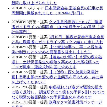
新聞に取り上げられました
2026/01/15
メディア
日本熊森協会 室谷会長の記事が長
周新聞に掲載されました（2026年1月4日）
2026/03/13
要望・提案
クマ生息推定数について、環境
省ガイドラインの問題点 山上俊彦氏からの意見（ 統
計学専門 ）
2026/03/11
要望・提案
3月10日 熊森が花巻市猟友会長
と共に環境省にガイドライン案（クマ編）に申し入れ
2026/02/16
要望・提案
【北海道知事へ、再エネ規制条
例の制定などを求める要望書を提出しました】
2026/01/23
要望・提案
【署名のお願い】水源の森を破
壊し、土砂災害発生の危険を高める山の尾根筋への
「メガ風車」建設規制を国に求めます
2026/01/22
要望・提案
【（仮称）西久慈風力発電計
画】奥羽山脈の水源の森と生態系を守るため、共に声
を上げてください！
2025/12/05
要望・提案
冬眠期および春グマ駆除の拡大
に強く反対し、 調査研究に５億もの予算を割くのでは
なく喫緊の被害防除への予算重点化を求めます
2025/11/18
要望・提案
政府がクマ被害対策パッケージ