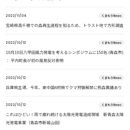
2022/11/04
くまもりNews
宮崎県高千穂での森再生過程を知るため、トラスト地で方形調査
2022/10/13
くまもりNews
10月10日八甲田風力発電を考えるシンポジウムに150名 (青森市)
： 平内町長が初の風発反対表明
2022/10/12
くまもりNews
兵庫県主導、今年、東中国4府県でクマ狩猟解禁に熊森異議あり
2022/10/12
くまもりNews
これはひどい！雨で崩れ続ける太陽光発電造成現場 新青森太陽
光発電事業（青森市新城山田）