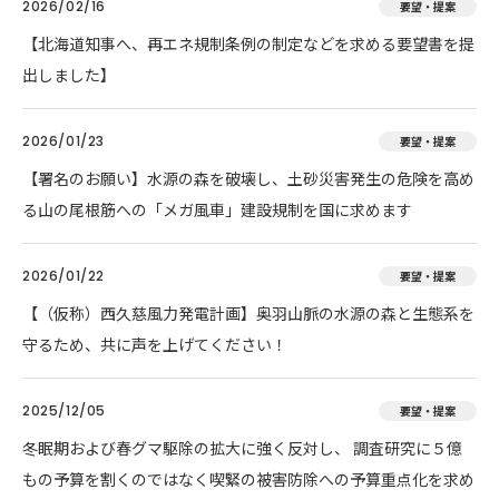
2026/02/16
要望・提案
【北海道知事へ、再エネ規制条例の制定などを求める要望書を提
出しました】
2026/01/23
要望・提案
【署名のお願い】水源の森を破壊し、土砂災害発生の危険を高め
る山の尾根筋への「メガ風車」建設規制を国に求めます
2026/01/22
要望・提案
【（仮称）西久慈風力発電計画】奥羽山脈の水源の森と生態系を
守るため、共に声を上げてください！
2025/12/05
要望・提案
冬眠期および春グマ駆除の拡大に強く反対し、 調査研究に５億
もの予算を割くのではなく喫緊の被害防除への予算重点化を求め