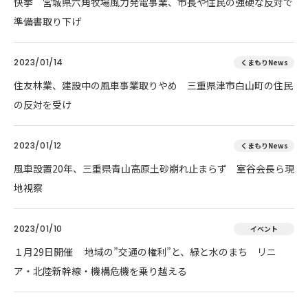
快挙 宮城県六角牧場風力発電事業、市長や住民の強硬な反対で
準備書取り下げ
2023/01/14
くまもりNews
住友林業、建設中の風車事業取りやめ 三重県津市白山町の住民
の反対を受け
2023/01/12
くまもりNews
風車設置20年、三重県青山高原土砂崩れ止まらず 室谷会長ら現
地視察
2023/01/10
イベント
１月29日開催 地域の”交通の権利”と、緑と水のまち リニ
ア・北陸新幹線・機構危機を乗り越える