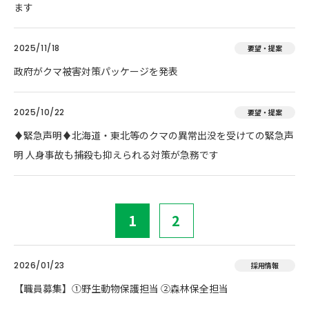
ます
2025/11/18
要望・提案
政府がクマ被害対策パッケージを発表
2025/10/22
要望・提案
♦️緊急声明♦️北海道・東北等のクマの異常出没を受けての緊急声
明 人身事故も捕殺も抑えられる対策が急務です
1
2
2026/01/23
採用情報
【職員募集】①野生動物保護担当 ②森林保全担当