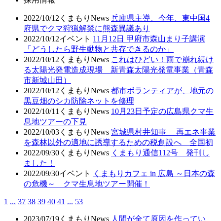
2022/10/12
くまもりNews
兵庫県主導、今年、東中国4
府県でクマ狩猟解禁に熊森異議あり
2022/10/12
イベント
11月12日 甲府市森山まり子講演
「どうしたら野生動物と共存できるのか」
2022/10/12
くまもりNews
これはひどい！雨で崩れ続け
る太陽光発電造成現場 新青森太陽光発電事業（青森
市新城山田）
2022/10/12
くまもりNews
都市ボランティアが、地元の
黒豆畑のシカ防除ネットを修理
2022/10/11
くまもりNews
10月23日予定の広島県クマ生
息地ツアーの下見
2022/10/03
くまもりNews
宮城県村井知事 再エネ事業
を森林以外の適地に誘導するための税創設へ 全国初
2022/09/30
くまもりNews
くまもり通信112号 発刊し
ました！
2022/09/30
イベント
くまもりカフェ in 広島 ～日本の森
の危機～ クマ生息地ツアー開催！
1
...
37
38
39
40
41
...
53
2023/07/19
くまもりNews
人間が全て原因を作ってい