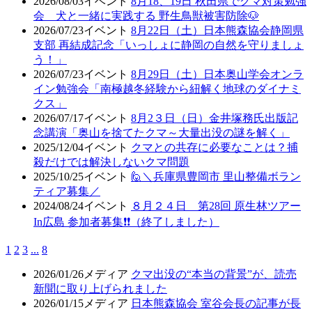
2026/08/03
イベント
8月18、19日 秋田県でクマ対策勉強
会 犬と一緒に実践する 野生鳥獣被害防除🐶
2026/07/23
イベント
8月22日（土）日本熊森協会静岡県
支部 再結成記念「いっしょに静岡の自然を守りましょ
う！」
2026/07/23
イベント
8月29日（土）日本奥山学会オンラ
イン勉強会「南極越冬経験から紐解く地球のダイナミ
クス」
2026/07/17
イベント
8月2３日（日）金井塚務氏出版記
念講演「奥山を捨てたクマ～大量出没の謎を解く」
2025/12/04
イベント
クマとの共存に必要なことは？捕
殺だけでは解決しないクマ問題
2025/10/25
イベント
🙋＼兵庫県豊岡市 里山整備ボラン
ティア募集／
2024/08/24
イベント
８月２４日 第28回 原生林ツアー
In広島 参加者募集❗❗（終了しました）
1
2
3
...
8
2026/01/26
メディア
クマ出没の“本当の背景”が、読売
新聞に取り上げられました
2026/01/15
メディア
日本熊森協会 室谷会長の記事が長