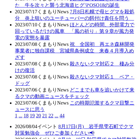
た 牛を次々と襲う北海道ヒグマOSO18の誕生
2023/07/17
くまもりNews
7月8日札幌で母ヒグマを殺処
分 炎上狙いのユーチューバーの餌付け責任を問う
2023/07/10
くまもりNews
ほとんどの時間、外部電力で
回っているだけの風車 「風の祈り」第９章が風力発
電の実態を暴露
2023/07/08
くまもりNews
祝 全国初 再エネ森林開発
事業者に独自課税 宮城県条例成立 来春４月導入め
ざす
2023/07/08
くまもりNews
殺さないクマ対応２ 棲み分
けの復活
2023/07/08
くまもりNews
殺さないクマ対応１ ベア・
ドッグ
2023/07/06
くまもりNews
どこまでも車を追いかけて来
るクマの動画ニュースをチェック
2023/07/06
くまもりNews
この時期氾濫するクマ目撃ニ
ュースに思う
1
...
18
19
20
21
22
...
44
2026/08/04
イベント
8月17日(月) 岩手県雫石町でクマ
対策勉強会 ぜひご参加ください📢