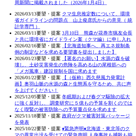
周新聞に掲載されました（2026年1月4日）
2026/03/13
要望・提案
クマ生息推定数について、環境
省ガイドラインの問題点 山上俊彦氏からの意見（ 統
計学専門 ）
2026/03/11
要望・提案
3月10日 熊森が花巻市猟友会長
と共に環境省にガイドライン案（クマ編）に申し入れ
2026/02/16
要望・提案
【北海道知事へ、再エネ規制条
例の制定などを求める要望書を提出しました】
2026/01/23
要望・提案
【署名のお願い】水源の森を破
壊し、土砂災害発生の危険を高める山の尾根筋への
「メガ風車」建設規制を国に求めます
2026/01/22
要望・提案
【（仮称）西久慈風力発電計
画】奥羽山脈の水源の森と生態系を守るため、共に声
を上げてください！
2025/12/05
要望・提案
冬眠期および春グマ駆除の拡大
に強く反対し、 調査研究に５億もの予算を割くのでは
なく喫緊の被害防除への予算重点化を求めます
2025/11/18
要望・提案
政府がクマ被害対策パッケージ
を発表
2025/10/22
要望・提案
♦️緊急声明♦️北海道・東北等のク
マの異常出没を受けての緊急声明 人身事故も捕殺も抑