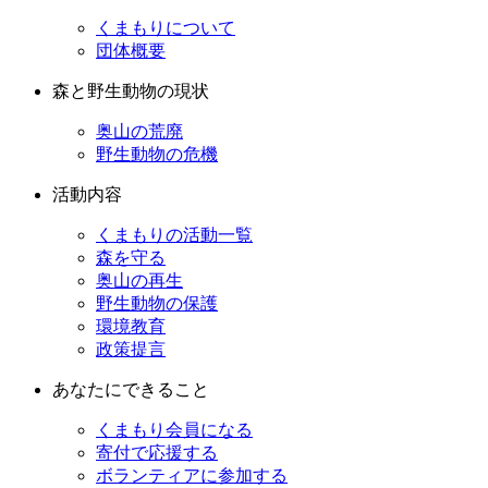
くまもりについて
団体概要
森と野生動物の現状
奥山の荒廃
野生動物の危機
活動内容
くまもりの活動一覧
森を守る
奥山の再生
野生動物の保護
環境教育
政策提言
あなたにできること
くまもり会員になる
寄付で応援する
ボランティアに参加する