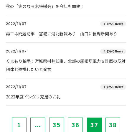
秋の「実のなる木植樹会」を今年も開催！
2022/11/07
くまもりNews
再エネ問題記事 宮城に河北新報あり 山口に長周新聞あり
2022/11/07
くまもりNews
くまもり拍手：宮城県村井知事、北部の尾根筋風力６計画の反対
団体と連携したいと発言
2022/11/07
くまもりNews
2022年度ドングリ充足のお礼
1
...
35
36
37
38