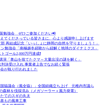
対策勉強会 ぜひご参加ください📢
支えてくださっている皆さまに、心より感謝申し上げます
支部 再結成記念「いっしょに静岡の自然を守りましょう！」
ライン勉強会「南極越冬経験から紐解く地球のダイナミクス」
トゴール2,000万円達成❗
念講演「奥山を捨てたクマ～大量出没の謎を解く」
は判決受け入れ 事業者上告でなお続く緊張
の会が執り行われました
全国協議会（風全協）」全国組織立ち上げ 元稚内市議ら
ha の森林を伐採済み（メガソーラー＋風力発電）
したてのスギの丸太
6基もの風車工事