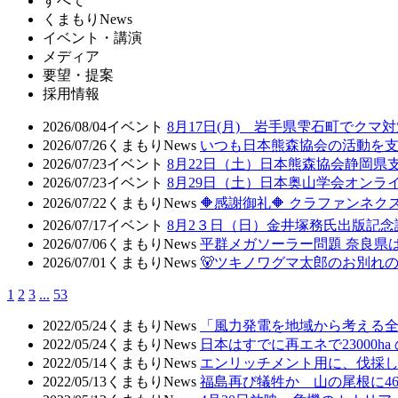
すべて
くまもりNews
イベント・講演
メディア
要望・提案
採用情報
2026/08/04
イベント
8月17日(月) 岩手県雫石町でクマ
2026/07/26
くまもりNews
いつも日本熊森協会の活動を
2026/07/23
イベント
8月22日（土）日本熊森協会静岡県
2026/07/23
イベント
8月29日（土）日本奥山学会オン
2026/07/22
くまもりNews
🔶感謝御礼🔶 クラファンネクス
2026/07/17
イベント
8月2３日（日）金井塚務氏出版記
2026/07/06
くまもりNews
平群メガソーラー問題 奈良県
2026/07/01
くまもりNews
🐻ツキノワグマ太郎のお別れ
1
2
3
...
53
2022/05/24
くまもりNews
「風力発電を地域から考える
2022/05/24
くまもりNews
日本はすでに再エネで23000
2022/05/14
くまもりNews
エンリッチメント用に、伐採
2022/05/13
くまもりNews
福島再び犠牲か 山の尾根に4