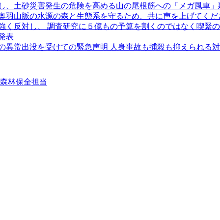
し、土砂災害発生の危険を高める山の尾根筋への「メガ風車」
奥羽山脈の水源の森と生態系を守るため、共に声を上げてくだ
強く反対し、 調査研究に５億もの予算を割くのではなく喫緊
発表
クマの異常出没を受けての緊急声明 人身事故も捕殺も抑えられる
②森林保全担当