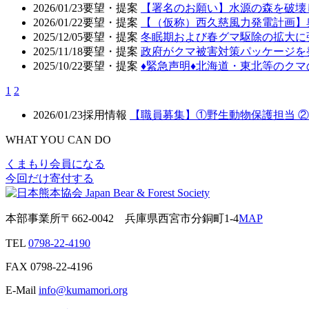
2026/01/23
要望・提案
【署名のお願い】水源の森を破壊
2026/01/22
要望・提案
【（仮称）西久慈風力発電計画】
2025/12/05
要望・提案
冬眠期および春グマ駆除の拡大に
2025/11/18
要望・提案
政府がクマ被害対策パッケージを
2025/10/22
要望・提案
♦️緊急声明♦️北海道・東北等の
1
2
2026/01/23
採用情報
【職員募集】①野生動物保護担当 
WHAT YOU CAN DO
くまもり会員になる
今回だけ寄付する
本部事業所
〒662-0042
兵庫県西宮市分銅町1-4
MAP
TEL
0798-22-4190
FAX
0798-22-4196
E-Mail
info@kumamori.org