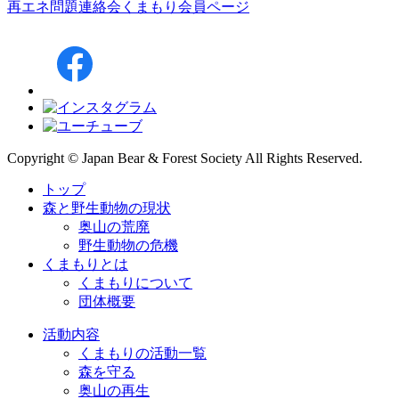
再エネ問題連絡会
くまもり会員ページ
Copyright © Japan Bear & Forest Society All Rights Reserved.
トップ
森と野生動物の現状
奥山の荒廃
野生動物の危機
くまもりとは
くまもりについて
団体概要
活動内容
くまもりの活動一覧
森を守る
奥山の再生