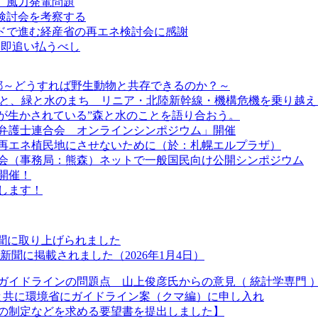
ア 風力発電問題
回検討会を考察する
ードで進む経産省の再エネ検討会に感謝
ら即追い払うべし
 京都～どうすれば野生動物と共存できるのか？～
利”と、緑と水のまち リニア・北陸新幹線・機構危機を乗り越え
ちが生かされている”森と水のことを語り合おう。
弁護士連合会 オンラインシンポジウム」開催
道を再エネ植民地にさせないために（於：札幌エルプラザ）
絡会（事務局：熊森）ネットで一般国民向け公開シンポジウム
開催！
します！
新聞に取り上げられました
聞に掲載されました（2026年1月4日）
ガイドラインの問題点 山上俊彦氏からの意見（ 統計学専門 
長と共に環境省にガイドライン案（クマ編）に申し入れ
の制定などを求める要望書を提出しました】