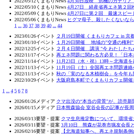
2022/05/12
くまもりNews
4月30日放映 危機のカナリ
2022/05/10
くまもりNews
4月27日 経産省再エネ第２
2022/05/09
くまもりNews
4月27日に第２回 最速スピ
2022/05/06
くまもりNews
ヒグマ母子、殺したくないな
1
...
36
37
38
39
40
...
44
2023/01/26
イベント
２月19日開催 くまもりカフェ in
2023/01/10
イベント
１月29日開催 地域の”交通の権
2022/12/25
イベント
２月４日開催 講演 ”今 わたした
2022/11/17
イベント
再エネ問題に関わる方必見！「日本
2022/11/14
イベント
11月23日（水・祝）13時～北海
2022/11/13
イベント
11月19日（土）全国再エネ問題連
2022/11/13
イベント
秋の「実のなる木植樹会」を今年も
2022/10/29
イベント
大阪府島本町でくまもりカフェ開催
1
...
4
5
6
7
8
2026/01/26
メディア
クマ出没の“本当の背景”が、読売
2026/01/15
メディア
日本熊森協会 室谷会長の記事が長周新
2026/03/13
要望・提案
クマ生息推定数について、環境省
2026/03/11
要望・提案
3月10日 熊森が花巻市猟友会
2026/02/16
要望・提案
【北海道知事へ、再エネ規制条例