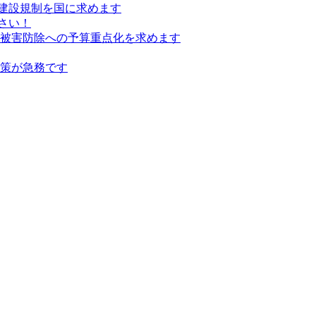
建設規制を国に求めます
さい！
の被害防除への予算重点化を求めます
対策が急務です