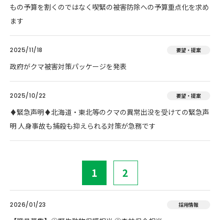
もの予算を割くのではなく喫緊の被害防除への予算重点化を求め
ます
2025/11/18
要望・提案
政府がクマ被害対策パッケージを発表
2025/10/22
要望・提案
♦️緊急声明♦️北海道・東北等のクマの異常出没を受けての緊急声
明 人身事故も捕殺も抑えられる対策が急務です
1
2
2026/01/23
採用情報