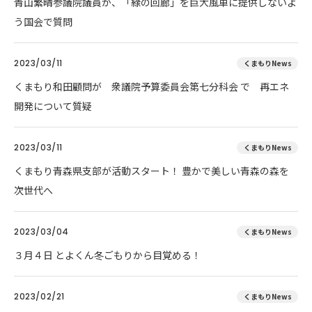
青山繁晴参議院議員が、「緑の回廊」を巨大風車に提供しないよ
う国会で質問
2023/03/11
くまもりNews
くまもり和田顧問が 衆議院予算委員会第七分科会 で 再エネ
開発について質疑
2023/03/11
くまもりNews
くまもり青森県支部が活動スタート！ 豊かで美しい青森の森を
次世代へ
2023/03/04
くまもりNews
３月４日 とよくん冬ごもりから目覚める！
2023/02/21
くまもりNews