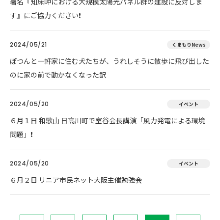
署名『知床岬における大規模太陽光パネル群の建設に反対しま
す』にご協力ください❗
2024/05/21
くまもりNews
ぽつんと一軒家に住む犬たちが、うれしそうに散歩に飛び出した
のに家の前で動かなくなった訳
2024/05/20
イベント
６月１日 和歌山 日高川町で室谷会長講演「風力発電による環境
問題」❗
2024/05/20
イベント
６月２日 リニア市民ネット大阪主催勉強会