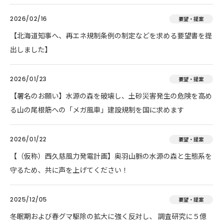
2026/02/16
要望・提案
【北海道知事へ、再エネ規制条例の制定などを求める要望書を提
出しました】
2026/01/23
要望・提案
【署名のお願い】水源の森を破壊し、土砂災害発生の危険を高め
る山の尾根筋への「メガ風車」建設規制を国に求めます
2026/01/22
要望・提案
【（仮称）西久慈風力発電計画】奥羽山脈の水源の森と生態系を
守るため、共に声を上げてください！
2025/12/05
要望・提案
冬眠期および春グマ駆除の拡大に強く反対し、 調査研究に５億