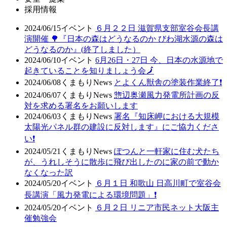
採用情報
2024/06/15
イベント
６月２２日 滋賀県支部室谷会長講
演開催 🌳『日本の森はどうなるのか びわ湖水源の森は
どうなるのか』(終了しました）
2024/06/10
イベント
6月26日・27日 今、日本の水源地で
起きていることを知りましょう会🗾
2024/06/08
くまもりNews
とよくん獣舎の塗装作業終了❗
2024/06/07
くまもりNews
惣辺奥瀬風力発電所計画の反
対を求める署名をお願いします
2024/06/03
くまもりNews
署名『知床岬における大規模
太陽光パネル群の建設に反対します』にご協力くださ
い❗
2024/05/21
くまもりNews
ぽつんと一軒家に住む犬たち
が、うれしそうに散歩に飛び出したのに家の前で動か
なくなった訳
2024/05/20
イベント
６月１日 和歌山 日高川町で室谷会
長講演「風力発電による環境問題」❗
2024/05/20
イベント
６月２日 リニア市民ネット大阪主
催勉強会