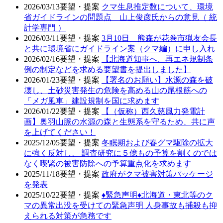
2026/03/13
要望・提案
クマ生息推定数について、環境
省ガイドラインの問題点 山上俊彦氏からの意見（ 統
計学専門 ）
2026/03/11
要望・提案
3月10日 熊森が花巻市猟友会長
と共に環境省にガイドライン案（クマ編）に申し入れ
2026/02/16
要望・提案
【北海道知事へ、再エネ規制条
例の制定などを求める要望書を提出しました】
2026/01/23
要望・提案
【署名のお願い】水源の森を破
壊し、土砂災害発生の危険を高める山の尾根筋への
「メガ風車」建設規制を国に求めます
2026/01/22
要望・提案
【（仮称）西久慈風力発電計
画】奥羽山脈の水源の森と生態系を守るため、共に声
を上げてください！
2025/12/05
要望・提案
冬眠期および春グマ駆除の拡大
に強く反対し、 調査研究に５億もの予算を割くのでは
なく喫緊の被害防除への予算重点化を求めます
2025/11/18
要望・提案
政府がクマ被害対策パッケージ
を発表
2025/10/22
要望・提案
♦️緊急声明♦️北海道・東北等のク
マの異常出没を受けての緊急声明 人身事故も捕殺も抑
えられる対策が急務です