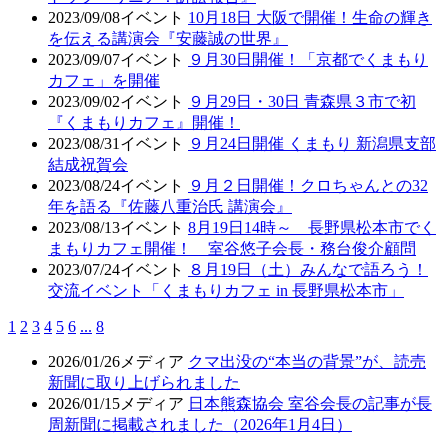
2023/09/08
イベント
10月18日 大阪で開催！生命の輝き
を伝える講演会『安藤誠の世界』
2023/09/07
イベント
９月30日開催！「京都でくまもり
カフェ」を開催
2023/09/02
イベント
９月29日・30日 青森県３市で初
『くまもりカフェ』開催！
2023/08/31
イベント
９月24日開催 くまもり 新潟県支部
結成祝賀会
2023/08/24
イベント
９月２日開催！クロちゃんとの32
年を語る『佐藤八重治氏 講演会』
2023/08/13
イベント
8月19日14時～ 長野県松本市でく
まもりカフェ開催！ 室谷悠子会長・務台俊介顧問
2023/07/24
イベント
８月19日（土）みんなで語ろう！
交流イベント「くまもりカフェ in 長野県松本市」
1
2
3
4
5
6
...
8
2026/01/26
メディア
クマ出没の“本当の背景”が、読売
新聞に取り上げられました
2026/01/15
メディア
日本熊森協会 室谷会長の記事が長
周新聞に掲載されました（2026年1月4日）