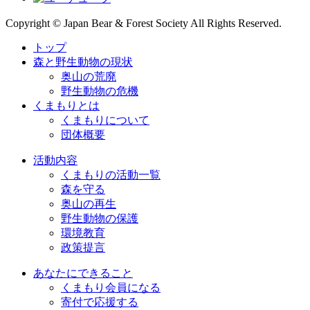
Copyright © Japan Bear & Forest Society All Rights Reserved.
トップ
森と野生動物の現状
奥山の荒廃
野生動物の危機
くまもりとは
くまもりについて
団体概要
活動内容
くまもりの活動一覧
森を守る
奥山の再生
野生動物の保護
環境教育
政策提言
あなたにできること
くまもり会員になる
寄付で応援する