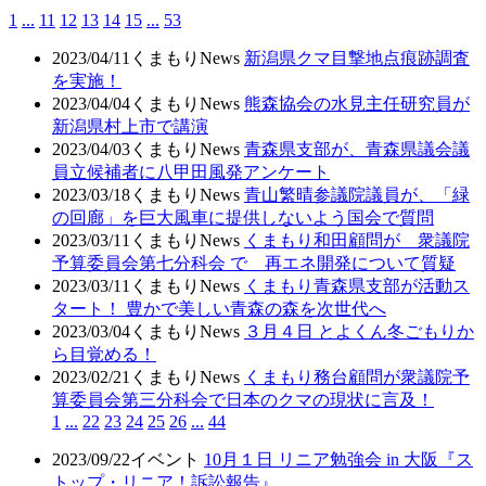
1
...
11
12
13
14
15
...
53
2023/04/11
くまもりNews
新潟県クマ目撃地点痕跡調査
を実施！
2023/04/04
くまもりNews
熊森協会の水見主任研究員が
新潟県村上市で講演
2023/04/03
くまもりNews
青森県支部が、青森県議会議
員立候補者に八甲田風発アンケート
2023/03/18
くまもりNews
青山繁晴参議院議員が、「緑
の回廊」を巨大風車に提供しないよう国会で質問
2023/03/11
くまもりNews
くまもり和田顧問が 衆議院
予算委員会第七分科会 で 再エネ開発について質疑
2023/03/11
くまもりNews
くまもり青森県支部が活動ス
タート！ 豊かで美しい青森の森を次世代へ
2023/03/04
くまもりNews
３月４日 とよくん冬ごもりか
ら目覚める！
2023/02/21
くまもりNews
くまもり務台顧問が衆議院予
算委員会第三分科会で日本のクマの現状に言及！
1
...
22
23
24
25
26
...
44
2023/09/22
イベント
10月１日 リニア勉強会 in 大阪『ス
トップ・リニア！訴訟報告』