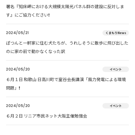
署名『知床岬における大規模太陽光パネル群の建設に反対しま
す』にご協力ください❗
2024/05/21
くまもりNews
ぽつんと一軒家に住む犬たちが、うれしそうに散歩に飛び出した
のに家の前で動かなくなった訳
2024/05/20
イベント
６月１日 和歌山 日高川町で室谷会長講演「風力発電による環境
問題」❗
2024/05/20
イベント
６月２日 リニア市民ネット大阪主催勉強会