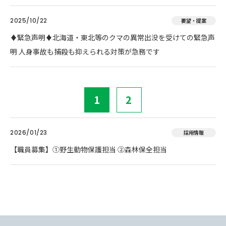
2025/10/22
要望・提案
♦️緊急声明♦️北海道・東北等のクマの異常出没を受けての緊急声
明 人身事故も捕殺も抑えられる対策が急務です
1
2
2026/01/23
採用情報
【職員募集】①野生動物保護担当 ②森林保全担当