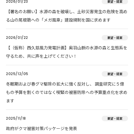
2026/01/23
要望・提案
【署名のお願い】水源の森を破壊し、土砂災害発生の危険を高め
る山の尾根筋への「メガ風車」建設規制を国に求めます
2026/01/22
要望・提案
【（仮称）西久慈風力発電計画】奥羽山脈の水源の森と生態系を
守るため、共に声を上げてください！
2025/12/05
要望・提案
冬眠期および春グマ駆除の拡大に強く反対し、 調査研究に５億
もの予算を割くのではなく喫緊の被害防除への予算重点化を求め
ます
2025/11/18
要望・提案
政府がクマ被害対策パッケージを発表