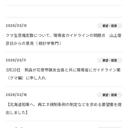
2026/03/13
要望・提案
クマ生息推定数について、環境省ガイドラインの問題点 山上俊
彦氏からの意見（ 統計学専門 ）
2026/03/11
要望・提案
3月10日 熊森が花巻市猟友会長と共に環境省にガイドライン案
（クマ編）に申し入れ
2026/02/16
要望・提案
【北海道知事へ、再エネ規制条例の制定などを求める要望書を提
出しました】