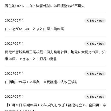
野生動物との共存・獣害軽減には環境整備が不可欠
2022/06/14
くまもりNews
山の物がいいね とよと山菜・桑の実
2022/06/14
くまもりNews
関電が宮城県蔵王尾根筋に風力発電計画、地元に大反対の声、知
事は県にできることに限界の発言
2022/06/14
くまもりNews
山間地での再エネ事業 自民議連、法改正検討
2022/06/14
くまもりNews
【６月８日 早期の再エネ法規制をめざす議連総会で、全国再エネ