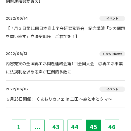
問題連絡会が訴え】
2022/06/14
イベント
【７月３日第11回日本奥山学会研究発表会 記念講演「シカ問題
を問い直す」立澤史郎氏 ご参加を！】
2022/06/13
くまもりNews
内容充実の全国再エネ問題連絡会第1回全国大会 ◎再エネ事業
に法規制を求める声が圧倒的多数に
2022/06/07
イベント
６月25日開催！ くまもりカフェ in 三田 ～森と水とクマ～
1
...
43
44
45
46