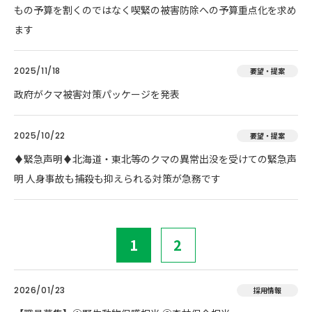
もの予算を割くのではなく喫緊の被害防除への予算重点化を求め
ます
2025/11/18
要望・提案
政府がクマ被害対策パッケージを発表
2025/10/22
要望・提案
♦️緊急声明♦️北海道・東北等のクマの異常出没を受けての緊急声
明 人身事故も捕殺も抑えられる対策が急務です
1
2
2026/01/23
採用情報