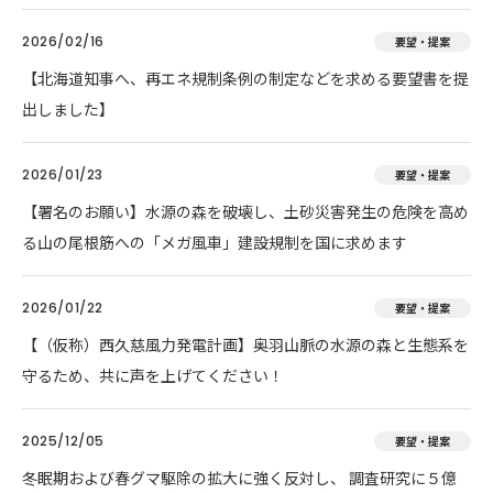
2026/02/16
要望・提案
【北海道知事へ、再エネ規制条例の制定などを求める要望書を提
出しました】
2026/01/23
要望・提案
【署名のお願い】水源の森を破壊し、土砂災害発生の危険を高め
る山の尾根筋への「メガ風車」建設規制を国に求めます
2026/01/22
要望・提案
【（仮称）西久慈風力発電計画】奥羽山脈の水源の森と生態系を
守るため、共に声を上げてください！
2025/12/05
要望・提案
冬眠期および春グマ駆除の拡大に強く反対し、 調査研究に５億