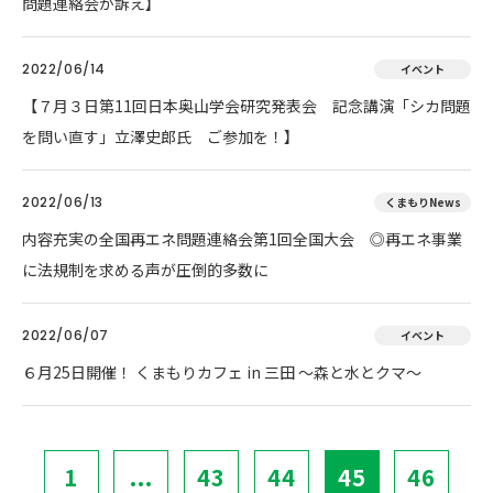
問題連絡会が訴え】
2022/06/14
イベント
【７月３日第11回日本奥山学会研究発表会 記念講演「シカ問題
を問い直す」立澤史郎氏 ご参加を！】
2022/06/13
くまもりNews
内容充実の全国再エネ問題連絡会第1回全国大会 ◎再エネ事業
に法規制を求める声が圧倒的多数に
2022/06/07
イベント
６月25日開催！ くまもりカフェ in 三田 ～森と水とクマ～
1
...
43
44
45
46