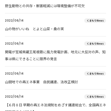
野生動物との共存・獣害軽減には環境整備が不可欠
2022/06/14
くまもりNews
山の物がいいね とよと山菜・桑の実
2022/06/14
くまもりNews
関電が宮城県蔵王尾根筋に風力発電計画、地元に大反対の声、知
事は県にできることに限界の発言
2022/06/14
くまもりNews
山間地での再エネ事業 自民議連、法改正検討
2022/06/14
くまもりNews
【６月８日 早期の再エネ法規制をめざす議連総会で、全国再エネ