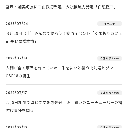
宮城・加美町長に石山氏初当選 大規模風力発電「白紙撤回」
2023/07/24
イベント
８月19日（土）みんなで語ろう！交流イベント「くまもりカフェ
in 長野県松本市」
2023/07/19
くまもりNews
人間が全て原因を作っていた 牛を次々と襲う北海道ヒグマ
OSO18の誕生
2023/07/17
くまもりNews
7月8日札幌で母ヒグマを殺処分 炎上狙いのユーチューバーの餌
付け責任を問う
2023/07/10
くまもりNews