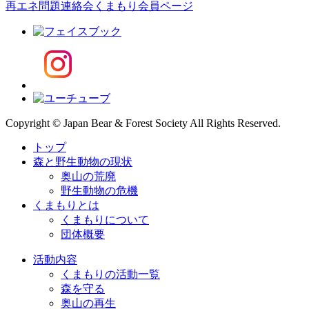
再エネ問題連絡会
くまもり会員ページ
Copyright © Japan Bear & Forest Society All Rights Reserved.
トップ
森と野生動物の現状
奥山の荒廃
野生動物の危機
くまもりとは
くまもりについて
団体概要
活動内容
くまもりの活動一覧
森を守る
奥山の再生