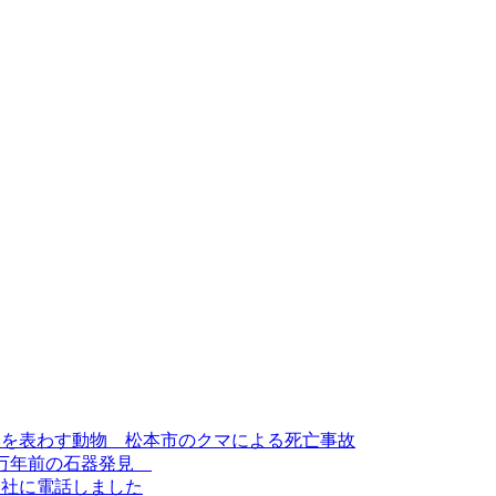
みを表わす動物 松本市のクマによる死亡事故
3万年前の石器発見
会社に電話しました