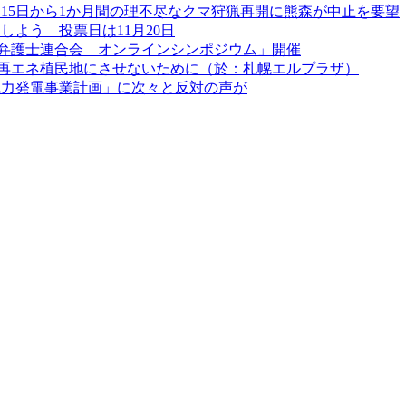
月15日から1か月間の理不尽なクマ狩猟再開に熊森が中止を要望
よう 投票日は11月20日
弁護士連合会 オンラインシンポジウム」開催
道を再エネ植民地にさせないために（於：札幌エルプラザ）
風力発電事業計画」に次々と反対の声が