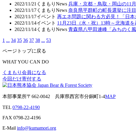
2022/11/21
くまもりNews
兵庫・京都・鳥取・岡山の11
2022/11/17
くまもりNews
奈良県平群町の町長選挙に注目し
2022/11/17
イベント
再エネ問題に関わる方必見！「日本
2022/11/14
イベント
11月23日（水・祝）13時～北海
2022/11/14
くまもりNews
青森県八甲田連峰「みちのく
1
...
34
35
36
37
38
...
53
ページトップに戻る
WHAT YOU CAN DO
くまもり会員になる
今回だけ寄付する
本部事業所
〒662-0042
兵庫県西宮市分銅町1-4
MAP
TEL
0798-22-4190
FAX
0798-22-4196
E-Mail
info@kumamori.org