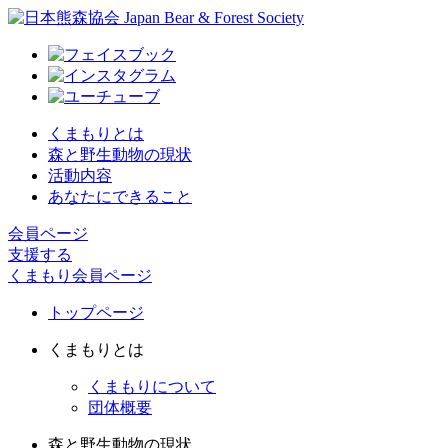
くまもりとは
森と野生動物の現状
活動内容
あなたにできること
会員ページ
支援する
くまもり会員ページ
トップページ
くまもりとは
くまもりについて
団体概要
森と野生動物の現状