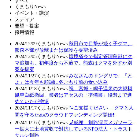
すべて
くまもりNews
イベント・講演
メディア
要望・提案
採用情報
2024/12/09
くまもりNews
秋田市で目撃が続く子グマ、
熊森本部が放獣または保護を要望済み
2024/12/05
くまもりNews
環境省令で指定管理鳥獣にク
マ追加も、初年度から不適で、熊森はクマを外すか別
案を提案
2024/11/27
くまもりNews
みなさんのドングリで、「と
よ」は今年も順調に冬ごもり前の食い込み
2024/11/18
くまもりNews
祝 宮城・鳴子温泉の大規模
風車白紙撤回、業者はアセスの「準備書」段階まで進
めていたが撤退
2024/11/17
くまもりNews
🐾ご支援ください クマと人
間を守るためのクラウドファンディング開始❗
2024/11/16
くまもりNews
🗾感謝 釧路湿原メガソーラ
ー拡大に土地買収で対抗しているNPO法人・トラスト
サルン釧路