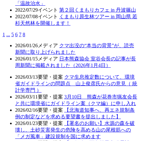
「温故治水」
2022/07/29
イベント
第２回くまもりカフェ in 丹波篠山
2022/07/08
イベント
くまもり原生林ツアー in 岡山県 若
杉天然林を開催します！
1
...
5
6
7
8
2026/01/26
メディア
クマ出没の“本当の背景”が、読売
新聞に取り上げられました
2026/01/15
メディア
日本熊森協会 室谷会長の記事が長
周新聞に掲載されました（2026年1月4日）
2026/03/13
要望・提案
クマ生息推定数について、環境
省ガイドラインの問題点 山上俊彦氏からの意見（ 統
計学専門 ）
2026/03/11
要望・提案
3月10日 熊森が花巻市猟友会長
と共に環境省にガイドライン案（クマ編）に申し入れ
2026/02/16
要望・提案
【北海道知事へ、再エネ規制条
例の制定などを求める要望書を提出しました】
2026/01/23
要望・提案
【署名のお願い】水源の森を破
壊し、土砂災害発生の危険を高める山の尾根筋への
「メガ風車」建設規制を国に求めます