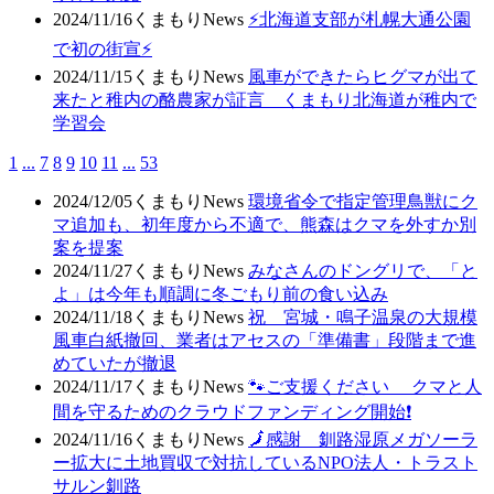
2024/11/16
くまもりNews
⚡北海道支部が札幌大通公園
で初の街宣⚡
2024/11/15
くまもりNews
風車ができたらヒグマが出て
来たと稚内の酪農家が証言 くまもり北海道が稚内で
学習会
1
...
7
8
9
10
11
...
53
2024/12/05
くまもりNews
環境省令で指定管理鳥獣にク
マ追加も、初年度から不適で、熊森はクマを外すか別
案を提案
2024/11/27
くまもりNews
みなさんのドングリで、「と
よ」は今年も順調に冬ごもり前の食い込み
2024/11/18
くまもりNews
祝 宮城・鳴子温泉の大規模
風車白紙撤回、業者はアセスの「準備書」段階まで進
めていたが撤退
2024/11/17
くまもりNews
🐾ご支援ください クマと人
間を守るためのクラウドファンディング開始❗
2024/11/16
くまもりNews
🗾感謝 釧路湿原メガソーラ
ー拡大に土地買収で対抗しているNPO法人・トラスト
サルン釧路