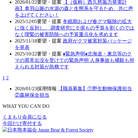
2026/01/22
要望・提案
【（仮称）西久慈風力発電計
画】奥羽山脈の水源の森と生態系を守るため、共に声
を上げてください！
2025/12/05
要望・提案
冬眠期および春グマ駆除の拡大
に強く反対し、 調査研究に５億もの予算を割くのでは
なく喫緊の被害防除への予算重点化を求めます
2025/11/18
要望・提案
政府がクマ被害対策パッケージ
を発表
2025/10/22
要望・提案
♦️緊急声明♦️北海道・東北等のク
マの異常出没を受けての緊急声明 人身事故も捕殺も抑
えられる対策が急務です
1
2
2026/01/23
採用情報
【職員募集】①野生動物保護担当
②森林保全担当
WHAT YOU CAN DO
くまもり会員になる
今回だけ寄付する