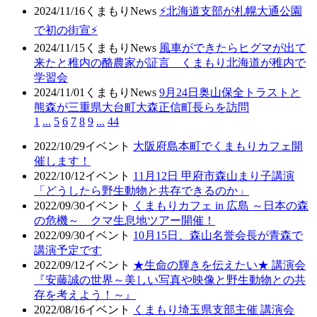
2024/11/16
くまもりNews
⚡北海道支部が札幌大通公園
で初の街宣⚡
2024/11/15
くまもりNews
風車ができたらヒグマが出て
来たと稚内の酪農家が証言 くまもり北海道が稚内で
学習会
2024/11/01
くまもりNews
9月24日奥山保全トラストと
熊森が三重県大台町大森正信町長らを訪問
1
...
5
6
7
8
9
...
44
2022/10/29
イベント
大阪府島本町でくまもりカフェ開
催します！
2022/10/12
イベント
11月12日 甲府市森山まり子講演
「どうしたら野生動物と共存できるのか」
2022/09/30
イベント
くまもりカフェ in 広島 ～日本の森
の危機～ クマ生息地ツアー開催！
2022/09/30
イベント
10月15日、森山名誉会長が青森で
講演予定です
2022/09/12
イベント
★生命の輝きを伝えたい★ 講演会
『安藤誠の世界～美しい写真や映像と野生動物との共
存を考えよう！～』
2022/08/16
イベント
くまもり埼玉県支部主催 講演会