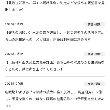
【北海道知事へ、再エネ規制条例の制定などを求める要望書を提
出しました】
2026/01/23
要望・提案
【署名のお願い】水源の森を破壊し、土砂災害発生の危険を高め
る山の尾根筋への「メガ風車」建設規制を国に求めます
2026/01/22
要望・提案
【（仮称）西久慈風力発電計画】奥羽山脈の水源の森と生態系を
守るため、共に声を上げてください！
2025/12/05
要望・提案
冬眠期および春グマ駆除の拡大に強く反対し、 調査研究に５億
もの予算を割くのではなく喫緊の被害防除への予算重点化を求め
ます