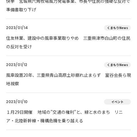
快挙 宮城県六角牧場風力発電事業、市長や住民の強硬な反対で
準備書取り下げ
2023/01/14
くまもりNews
住友林業、建設中の風車事業取りやめ 三重県津市白山町の住民
の反対を受け
2023/01/12
くまもりNews
風車設置20年、三重県青山高原土砂崩れ止まらず 室谷会長ら現
地視察
2023/01/10
イベント
１月29日開催 地域の”交通の権利”と、緑と水のまち リニ
ア・北陸新幹線・機構危機を乗り越える