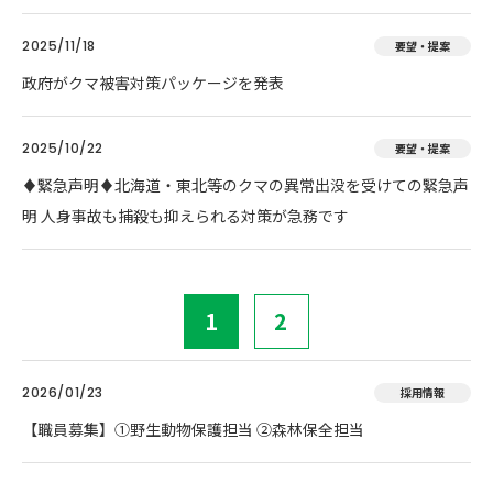
2025/11/18
要望・提案
政府がクマ被害対策パッケージを発表
2025/10/22
要望・提案
♦️緊急声明♦️北海道・東北等のクマの異常出没を受けての緊急声
明 人身事故も捕殺も抑えられる対策が急務です
1
2
2026/01/23
採用情報
【職員募集】①野生動物保護担当 ②森林保全担当