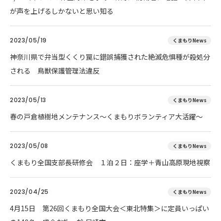
が声を上げるしかないと思い知る
2023/05/19
くまもりNews
神奈川県で弁当型くくり罠に錯誤捕獲された絶滅危惧種が殺処分
される 鳥獣保護管理法違反
2023/05/13
くまもりNews
春の戸倉植樹地メンテナンス～くまもりボランティア大活躍～
2023/05/08
くまもりNews
くまもり全国支部長研修会 １泊２日：座学＋青山高原現地視察
2023/04/25
くまもりNews
4月15日 第26回くまもり全国大会＜東北特集＞に定員いっぱい