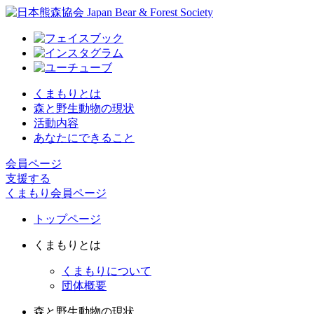
くまもりとは
森と野生動物の現状
活動内容
あなたにできること
会員ページ
支援する
くまもり会員ページ
トップページ
くまもりとは
くまもりについて
団体概要
森と野生動物の現状