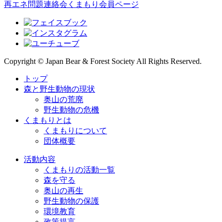
再エネ問題連絡会
くまもり会員ページ
Copyright © Japan Bear & Forest Society All Rights Reserved.
トップ
森と野生動物の現状
奥山の荒廃
野生動物の危機
くまもりとは
くまもりについて
団体概要
活動内容
くまもりの活動一覧
森を守る
奥山の再生
野生動物の保護
環境教育
政策提言