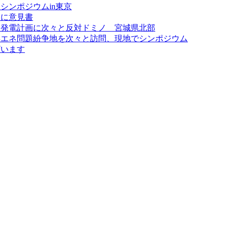
シンポジウムin東京
題に意見書
力発電計画に次々と反対ドミノ 宮城県北部
再エネ問題紛争地を次々と訪問、現地でシンポジウム
ざいます