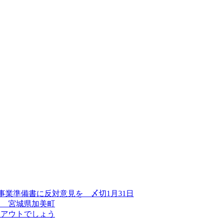
事業準備書に反対意見を 〆切1月31日
巻 宮城県加美町
はアウトでしょう