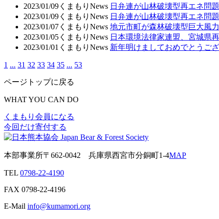
2023/01/09
くまもりNews
日弁連が山林破壊型再エネ問題
2023/01/09
くまもりNews
日弁連が山林破壊型再エネ問
2023/01/07
くまもりNews
地元市町が森林破壊型巨大風
2023/01/05
くまもりNews
日本環境法律家連盟、宮城県
2023/01/01
くまもりNews
新年明けましておめでとうご
1
...
31
32
33
34
35
...
53
ページトップに戻る
WHAT YOU CAN DO
くまもり会員になる
今回だけ寄付する
本部事業所
〒662-0042
兵庫県西宮市分銅町1-4
MAP
TEL
0798-22-4190
FAX
0798-22-4196
E-Mail
info@kumamori.org