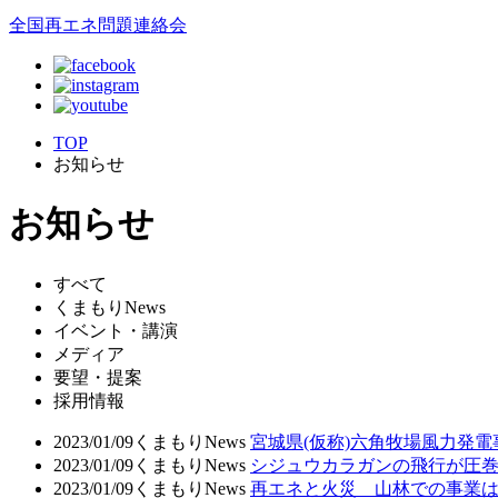
全国再エネ問題連絡会
TOP
お知らせ
お知らせ
すべて
くまもりNews
イベント・講演
メディア
要望・提案
採用情報
2023/01/09
くまもりNews
宮城県(仮称)六角牧場風力発電
2023/01/09
くまもりNews
シジュウカラガンの飛行が圧
2023/01/09
くまもりNews
再エネと火災 山林での事業