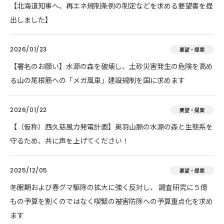
【北海道知事へ、再エネ規制条例の制定などを求める要望書を提
出しました】
2026/01/23
要望・提案
【署名のお願い】水源の森を破壊し、土砂災害発生の危険を高め
る山の尾根筋への「メガ風車」建設規制を国に求めます
2026/01/22
要望・提案
【（仮称）西久慈風力発電計画】奥羽山脈の水源の森と生態系を
守るため、共に声を上げてください！
2025/12/05
要望・提案
冬眠期および春グマ駆除の拡大に強く反対し、 調査研究に５億
もの予算を割くのではなく喫緊の被害防除への予算重点化を求め
ます