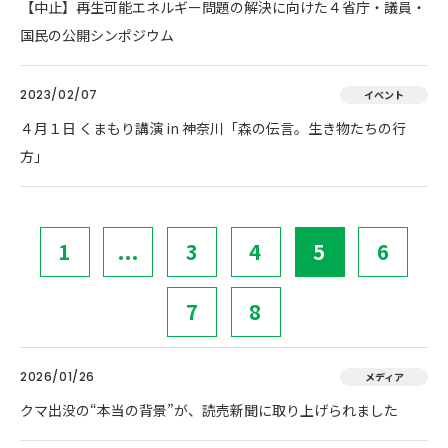
【中止】再生可能エネルギー問題の解決に向けた４省庁・議員・
国民の公開シンポジウム
2023/02/07
イベント
４月１日 くまもり講演 in 神奈川「森の伝言。生き物たちの行
方」
1
...
3
4
5
6
7
8
2026/01/26
メディア
クマ出没の“本当の背景”が、読売新聞に取り上げられました