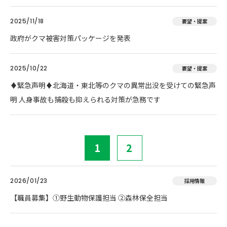
2025/11/18
要望・提案
政府がクマ被害対策パッケージを発表
2025/10/22
要望・提案
♦️緊急声明♦️北海道・東北等のクマの異常出没を受けての緊急声
明 人身事故も捕殺も抑えられる対策が急務です
1
2
2026/01/23
採用情報
【職員募集】①野生動物保護担当 ②森林保全担当