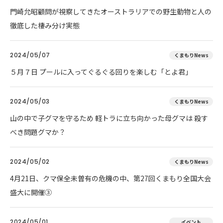
門崎允昭顧問が視察してきたオーストラリアでの野生動物と人の
徹底した棲み分け実態
2024/05/07
くまもりNews
５月７日 プールに入ってぐるぐる回りを楽しむ「とよ君」
2024/05/03
くまもりNews
山の中で子グマを守るため 軽トラに立ち向かった母グマは 殺す
べき問題グマか？
2024/05/02
くまもりNews
4月21日、クマ保全未曽有の危機の中、第27回くまもり全国大会
盛大に開催③
2024/05/01
イベント