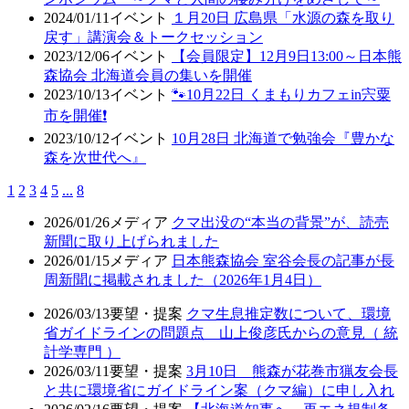
2024/01/11
イベント
１月20日 広島県「水源の森を取り
戻す」講演会＆トークセッション
2023/12/06
イベント
【会員限定】12月9日13:00～日本熊
森協会 北海道会員の集いを開催
2023/10/13
イベント
🐾10月22日 くまもりカフェin宍粟
市を開催❗
2023/10/12
イベント
10月28日 北海道で勉強会『豊かな
森を次世代へ』
1
2
3
4
5
...
8
2026/01/26
メディア
クマ出没の“本当の背景”が、読売
新聞に取り上げられました
2026/01/15
メディア
日本熊森協会 室谷会長の記事が長
周新聞に掲載されました（2026年1月4日）
2026/03/13
要望・提案
クマ生息推定数について、環境
省ガイドラインの問題点 山上俊彦氏からの意見（ 統
計学専門 ）
2026/03/11
要望・提案
3月10日 熊森が花巻市猟友会長
と共に環境省にガイドライン案（クマ編）に申し入れ