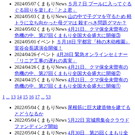
2024/05/07
くまもりNews
５月７日 プールに入ってぐる
ぐる回りを楽しむ「とよ君」
2024/05/03
くまもりNews
山の中で子グマを守るため 軽
トラに立ち向かった母グマは 殺すべき問題グマか？
2024/05/02
くまもりNews
4月21日、クマ保全未曽有の
危機の中、第27回くまもり全国大会盛大に開催③
2024/05/01
イベント
５月18日 宇都宮『柿の木幼稚園』
室谷会長講演会開催！
2024/04/26
イベント
4月28日 緊急オンラインセミナー
「リニア工事の遅れの真実」
2024/04/26
くまもりNews
4月21日、クマ保全未曽有の
危機の中、第27回くまもり全国大会盛大に開催②
2024/04/25
くまもりNews
4月21日、クマ保全未曽有の
危機の中、第27回くまもり全国大会盛大に開催①
1
...
13
14
15
16
17
...
53
2022/05/04
くまもりNews
尾根筋に巨大建造物を建てる
とどうなるか
2022/05/04
くまもりNews
5月22日 宮城県集会クラウド
ファンディング開始
2022/05/04
くまもりNews
4月30日 第25回くまもり全