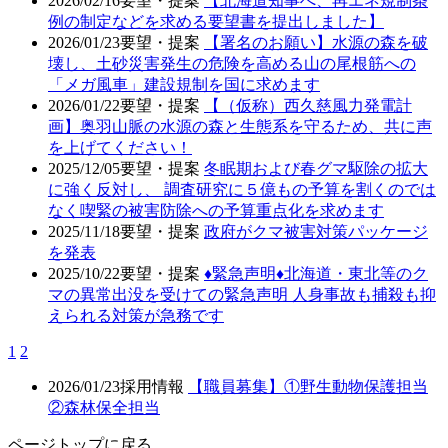
2026/02/16
要望・提案
【北海道知事へ、再エネ規制条
例の制定などを求める要望書を提出しました】
2026/01/23
要望・提案
【署名のお願い】水源の森を破
壊し、土砂災害発生の危険を高める山の尾根筋への
「メガ風車」建設規制を国に求めます
2026/01/22
要望・提案
【（仮称）西久慈風力発電計
画】奥羽山脈の水源の森と生態系を守るため、共に声
を上げてください！
2025/12/05
要望・提案
冬眠期および春グマ駆除の拡大
に強く反対し、 調査研究に５億もの予算を割くのでは
なく喫緊の被害防除への予算重点化を求めます
2025/11/18
要望・提案
政府がクマ被害対策パッケージ
を発表
2025/10/22
要望・提案
♦️緊急声明♦️北海道・東北等のク
マの異常出没を受けての緊急声明 人身事故も捕殺も抑
えられる対策が急務です
1
2
2026/01/23
採用情報
【職員募集】①野生動物保護担当
②森林保全担当
ページトップに戻る