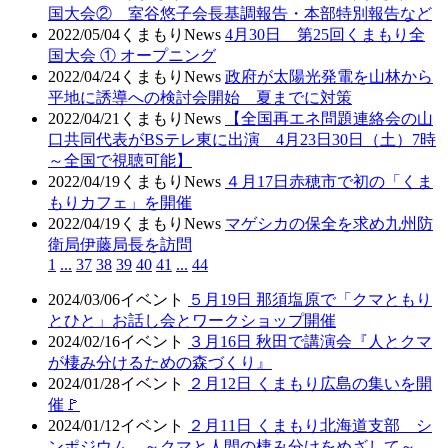
国大会② 室谷悠子会長基調報告・本部特別報告など
2022/05/04
くまもりNews
4月30日 第25回くまもり全
国大会 ① オープニング
2022/04/24
くまもりNews
政府が太陽光発電を山林から
平地に誘導への検討会開始 夏までに対策
2022/04/21
くまもりNews
【全国再エネ問題連絡会の山
口共同代表がBSテレ東に出演 4月23日30日（土）7時
～全国で視聴可能】
2022/04/19
くまもりNews
４月17日赤穂市で初の「くま
もりカフェ」を開催
2022/04/19
くまもりNews
マゲシカの保全を求め九州防
衛局伊藤局長を訪問
1
...
37
38
39
40
41
...
44
2024/03/06
イベント
５月19日 那須塩原で「クマともり
とひと」お話し会とワークショップ開催
2024/02/16
イベント
３月16日 秋田で講演会『人とクマ
が棲み分けるための森づくり』
2024/01/28
イベント
２月12日 くまもり広島の集いを開
催🚩
2024/01/12
イベント
２月11日 くまもり北海道支部 シ
ンポジウム ～クマと人間の棲み分けをめざして～