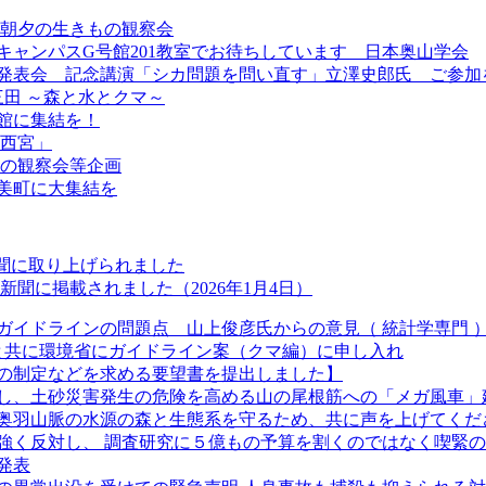
」と朝夕の生きもの観察会
キャンパスG号館201教室でお待ちしています 日本奥山学会
究発表会 記念講演「シカ問題を問い直す」立澤史郎氏 ご参加
 三田 ～森と水とクマ～
会館に集結を！
 西宮」
2日の観察会等企画
加美町に大集結を
新聞に取り上げられました
聞に掲載されました（2026年1月4日）
ガイドラインの問題点 山上俊彦氏からの意見（ 統計学専門 
長と共に環境省にガイドライン案（クマ編）に申し入れ
の制定などを求める要望書を提出しました】
し、土砂災害発生の危険を高める山の尾根筋への「メガ風車」
奥羽山脈の水源の森と生態系を守るため、共に声を上げてくだ
強く反対し、 調査研究に５億もの予算を割くのではなく喫緊
発表