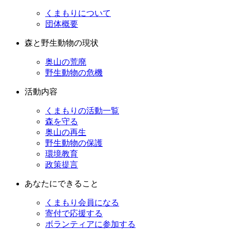
くまもりについて
団体概要
森と野生動物の現状
奥山の荒廃
野生動物の危機
活動内容
くまもりの活動一覧
森を守る
奥山の再生
野生動物の保護
環境教育
政策提言
あなたにできること
くまもり会員になる
寄付で応援する
ボランティアに参加する