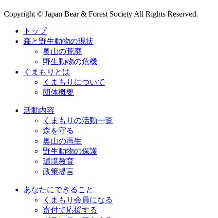
Copyright © Japan Bear & Forest Society All Rights Reserved.
トップ
森と野生動物の現状
奥山の荒廃
野生動物の危機
くまもりとは
くまもりについて
団体概要
活動内容
くまもりの活動一覧
森を守る
奥山の再生
野生動物の保護
環境教育
政策提言
あなたにできること
くまもり会員になる
寄付で応援する