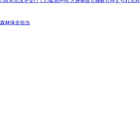
クマの異常出没を受けての緊急声明 人身事故も捕殺も抑えられる
②森林保全担当