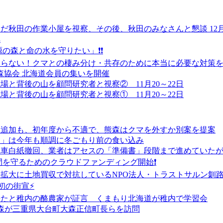
だ秋田の作業小屋を視察、その後、秋田のみなさんと懇談 12月
へ
の森と命の水を守りたい」❗❗
ならない！クマとの棲み分け・共存のために本当に必要な対策
本熊森協会 北海道会員の集いを開催
と背後の山を顧問研究者と視察② 11月20～22日
と背後の山を顧問研究者と視察① 11月20～22日
マ追加も、初年度から不適で、熊森はクマを外すか別案を提案
よ」は今年も順調に冬ごもり前の食い込み
風車白紙撤回、業者はアセスの「準備書」段階まで進めていた
間を守るためのクラウドファンディング開始❗
ー拡大に土地買収で対抗しているNPO法人・トラストサルン釧
初の街宣⚡
来たと稚内の酪農家が証言 くまもり北海道が稚内で学習会
熊森が三重県大台町大森正信町長らを訪問