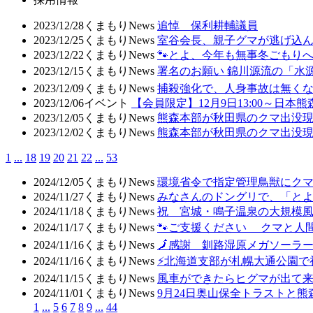
2023/12/28
くまもりNews
追悼 保利耕輔議員
2023/12/25
くまもりNews
室谷会長、親子グマが逃げ込ん
2023/12/22
くまもりNews
🐾とよ、今年も無事冬ごもり
2023/12/15
くまもりNews
署名のお願い 錦川源流の「水源
2023/12/09
くまもりNews
捕殺強化で、人身事故は無く
2023/12/06
イベント
【会員限定】12月9日13:00～日
2023/12/05
くまもりNews
熊森本部が秋田県のクマ出没現場
2023/12/02
くまもりNews
熊森本部が秋田県のクマ出没現場
1
...
18
19
20
21
22
...
53
2024/12/05
くまもりNews
環境省令で指定管理鳥獣にク
2024/11/27
くまもりNews
みなさんのドングリで、「と
2024/11/18
くまもりNews
祝 宮城・鳴子温泉の大規模
2024/11/17
くまもりNews
🐾ご支援ください クマと人
2024/11/16
くまもりNews
🗾感謝 釧路湿原メガソーラ
2024/11/16
くまもりNews
⚡北海道支部が札幌大通公園で
2024/11/15
くまもりNews
風車ができたらヒグマが出て
2024/11/01
くまもりNews
9月24日奥山保全トラストと
1
...
5
6
7
8
9
...
44