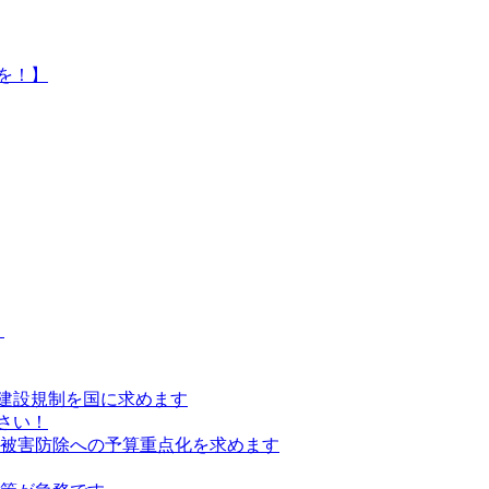
を！】
）
建設規制を国に求めます
さい！
の被害防除への予算重点化を求めます