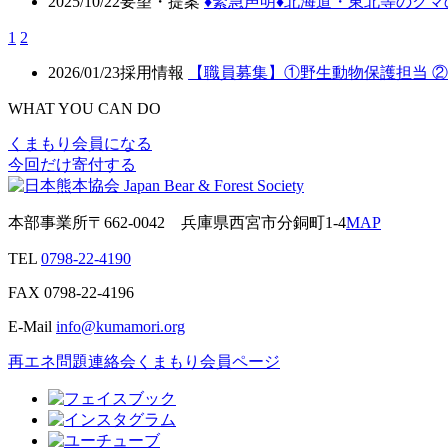
2025/10/22
要望・提案
♦️緊急声明♦️北海道・東北等の
1
2
2026/01/23
採用情報
【職員募集】①野生動物保護担当 
WHAT YOU CAN DO
くまもり会員になる
今回だけ寄付する
本部事業所
〒662-0042
兵庫県西宮市分銅町1-4
MAP
TEL
0798-22-4190
FAX
0798-22-4196
E-Mail
info@kumamori.org
再エネ問題連絡会
くまもり会員ページ