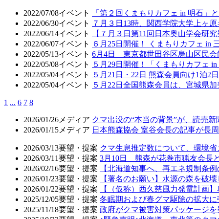
2022/07/08
イベント
「第２回くまもりカフェ in 明石
2022/06/30
イベント
７月３日13時、関西学院大学上ヶ原
2022/06/14
イベント
【７月３日第11回日本奥山学会研
2022/06/07
イベント
６月25日開催！ くまもりカフェ in
2022/05/13
イベント
6月4日 東京都世田谷区烏山区民
2022/05/08
イベント
５月29日開催！「くまもりカフェ in
2022/05/04
イベント
５月21日・22日 熊森会員向け1泊
2022/05/04
イベント
５月22日全国熊森会員は、宮城県
1
...
6
7
8
2026/01/26
メディア
クマ出没の“本当の背景”が、読売
2026/01/15
メディア
日本熊森協会 室谷会長の記事が長周新
2026/03/13
要望・提案
クマ生息推定数について、環境省
2026/03/11
要望・提案
3月10日 熊森が花巻市猟友会
2026/02/16
要望・提案
【北海道知事へ、再エネ規制条例
2026/01/23
要望・提案
【署名のお願い】水源の森を破壊
2026/01/22
要望・提案
【（仮称）西久慈風力発電計画】
2025/12/05
要望・提案
冬眠期および春グマ駆除の拡大に
2025/11/18
要望・提案
政府がクマ被害対策パッケージを