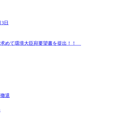
3日
を求めて環境大臣宛要望書を提出！！
が撤退
路