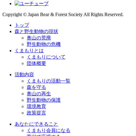
Copyright © Japan Bear & Forest Society All Rights Reserved.
トップ
森と野生動物の現状
奥山の荒廃
野生動物の危機
くまもりとは
くまもりについて
団体概要
活動内容
くまもりの活動一覧
森を守る
奥山の再生
野生動物の保護
環境教育
政策提言
あなたにできること
くまもり会員になる