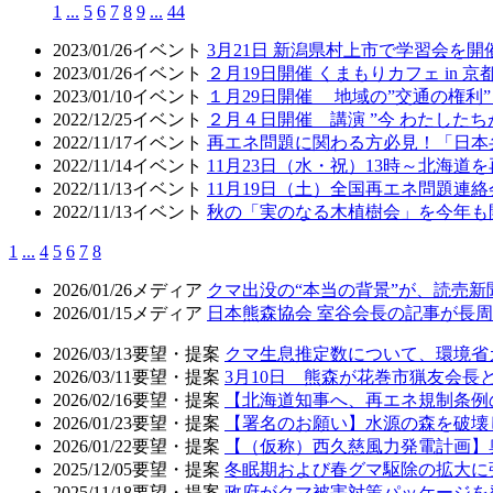
1
...
5
6
7
8
9
...
44
2023/01/26
イベント
3月21日 新潟県村上市で学習会を開
2023/01/26
イベント
２月19日開催 くまもりカフェ in
2023/01/10
イベント
１月29日開催 地域の”交通の権
2022/12/25
イベント
２月４日開催 講演 ”今 わたした
2022/11/17
イベント
再エネ問題に関わる方必見！「日本
2022/11/14
イベント
11月23日（水・祝）13時～北海
2022/11/13
イベント
11月19日（土）全国再エネ問題連
2022/11/13
イベント
秋の「実のなる木植樹会」を今年も
1
...
4
5
6
7
8
2026/01/26
メディア
クマ出没の“本当の背景”が、読売
2026/01/15
メディア
日本熊森協会 室谷会長の記事が長周新
2026/03/13
要望・提案
クマ生息推定数について、環境省
2026/03/11
要望・提案
3月10日 熊森が花巻市猟友会
2026/02/16
要望・提案
【北海道知事へ、再エネ規制条例
2026/01/23
要望・提案
【署名のお願い】水源の森を破壊
2026/01/22
要望・提案
【（仮称）西久慈風力発電計画】
2025/12/05
要望・提案
冬眠期および春グマ駆除の拡大に
2025/11/18
要望・提案
政府がクマ被害対策パッケージを