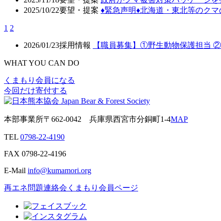
2025/10/22
要望・提案
♦️緊急声明♦️北海道・東北等の
1
2
2026/01/23
採用情報
【職員募集】①野生動物保護担当 
WHAT YOU CAN DO
くまもり会員になる
今回だけ寄付する
本部事業所
〒662-0042
兵庫県西宮市分銅町1-4
MAP
TEL
0798-22-4190
FAX
0798-22-4196
E-Mail
info@kumamori.org
再エネ問題連絡会
くまもり会員ページ