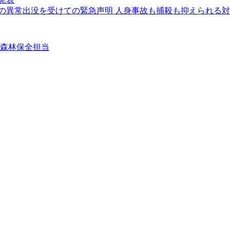
クマの異常出没を受けての緊急声明 人身事故も捕殺も抑えられる
②森林保全担当