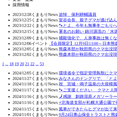
採用情報
2023/12/28
くまもりNews
追悼 保利耕輔議員
2023/12/25
くまもりNews
室谷会長、親子グマが逃げ込ん
2023/12/22
くまもりNews
🐾とよ、今年も無事冬ごもり
2023/12/15
くまもりNews
署名のお願い 錦川源流の「水源
2023/12/09
くまもりNews
捕殺強化で、人身事故は無く
2023/12/06
イベント
【会員限定】12月9日13:00～日
2023/12/05
くまもりNews
熊森本部が秋田県のクマ出没現場
2023/12/02
くまもりNews
熊森本部が秋田県のクマ出没現場
1
...
18
19
20
21
22
...
53
2024/12/05
くまもりNews
環境省令で指定管理鳥獣にク
2024/11/27
くまもりNews
みなさんのドングリで、「と
2024/11/18
くまもりNews
祝 宮城・鳴子温泉の大規模
2024/11/17
くまもりNews
🐾ご支援ください クマと人
2024/11/16
くまもりNews
🗾感謝 釧路湿原メガソーラ
2024/11/16
くまもりNews
⚡北海道支部が札幌大通公園で
2024/11/15
くまもりNews
風車ができたらヒグマが出て
2024/11/01
くまもりNews
9月24日奥山保全トラストと