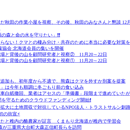
だ秋田の作業小屋を視察、その後、秋田のみなさんと懇談 12月
へ
の森と命の水を守りたい」❗❗
ならない！クマとの棲み分け・共存のために本当に必要な対策
本熊森協会 北海道会員の集いを開催
と背後の山を顧問研究者と視察② 11月20～22日
と背後の山を顧問研究者と視察① 11月20～22日
マ追加も、初年度から不適で、熊森はクマを外すか別案を提案
よ」は今年も順調に冬ごもり前の食い込み
風車白紙撤回、業者はアセスの「準備書」段階まで進めていた
間を守るためのクラウドファンディング開始❗
ー拡大に土地買収で対抗しているNPO法人・トラストサルン釧
初の街宣⚡
来たと稚内の酪農家が証言 くまもり北海道が稚内で学習会
熊森が三重県大台町大森正信町長らを訪問