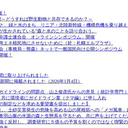
催！
 京都～どうすれば野生動物と共存できるのか？～
利”と、緑と水のまち リニア・北陸新幹線・機構危機を乗り越え
ちが生かされている”森と水のことを語り合おう。
弁護士連合会 オンラインシンポジウム」開催
道を再エネ植民地にさせないために（於：札幌エルプラザ）
絡会（事務局：熊森）ネットで一般国民向け公開シンポジウム
開催！
新聞に取り上げられました
聞に掲載されました（2026年1月4日）
ガイドラインの問題点 山上俊彦氏からの意見（ 統計学専門 
長と共に環境省にガイドライン案（クマ編）に申し入れ
の制定などを求める要望書を提出しました】
し、土砂災害発生の危険を高める山の尾根筋への「メガ風車」
奥羽山脈の水源の森と生態系を守るため、共に声を上げてくだ
強く反対し、 調査研究に５億もの予算を割くのではなく喫緊
発表