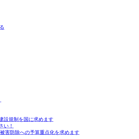
る
）
建設規制を国に求めます
さい！
の被害防除への予算重点化を求めます