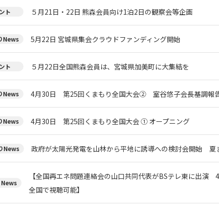
５月21日・22日 熊森会員向け1泊2日の観察会等企画
ント
5月22日 宮城県集会クラウドファンディング開始
News
５月22日全国熊森会員は、宮城県加美町に大集結を
ント
4月30日 第25回くまもり全国大会② 室谷悠子会長基調報
News
4月30日 第25回くまもり全国大会 ① オープニング
News
政府が太陽光発電を山林から平地に誘導への検討会開始 夏
News
【全国再エネ問題連絡会の山口共同代表がBSテレ東に出演 4月
News
全国で視聴可能】