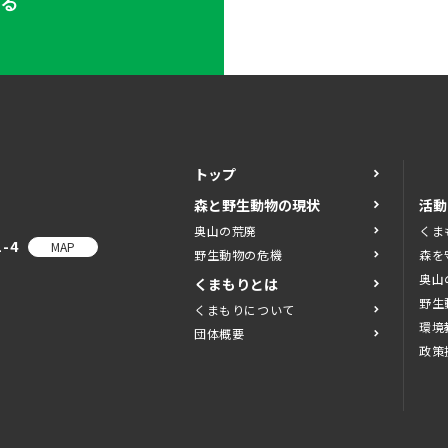
する
トップ
森と野生動物の現状
活動
奥山の荒廃
くま
-4
MAP
野生動物の危機
森を
奥山
くまもりとは
野生
くまもりについて
環境
団体概要
政策