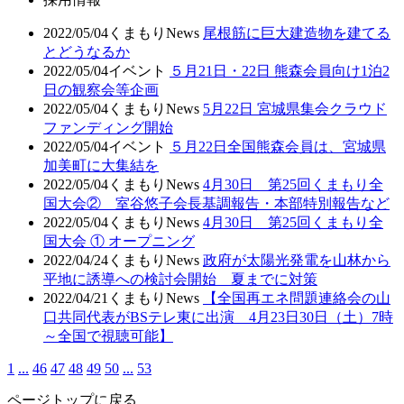
2022/05/04
くまもりNews
尾根筋に巨大建造物を建てる
とどうなるか
2022/05/04
イベント
５月21日・22日 熊森会員向け1泊2
日の観察会等企画
2022/05/04
くまもりNews
5月22日 宮城県集会クラウド
ファンディング開始
2022/05/04
イベント
５月22日全国熊森会員は、宮城県
加美町に大集結を
2022/05/04
くまもりNews
4月30日 第25回くまもり全
国大会② 室谷悠子会長基調報告・本部特別報告など
2022/05/04
くまもりNews
4月30日 第25回くまもり全
国大会 ① オープニング
2022/04/24
くまもりNews
政府が太陽光発電を山林から
平地に誘導への検討会開始 夏までに対策
2022/04/21
くまもりNews
【全国再エネ問題連絡会の山
口共同代表がBSテレ東に出演 4月23日30日（土）7時
～全国で視聴可能】
1
...
46
47
48
49
50
...
53
ページトップに戻る