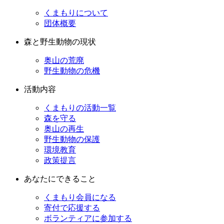
くまもりについて
団体概要
森と野生動物の現状
奥山の荒廃
野生動物の危機
活動内容
くまもりの活動一覧
森を守る
奥山の再生
野生動物の保護
環境教育
政策提言
あなたにできること
くまもり会員になる
寄付で応援する
ボランティアに参加する