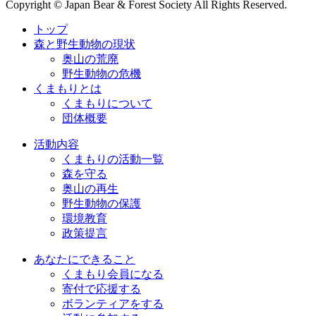
Copyright © Japan Bear & Forest Society All Rights Reserved.
トップ
森と野生動物の現状
奥山の荒廃
野生動物の危機
くまもりとは
くまもりについて
団体概要
活動内容
くまもりの活動一覧
森を守る
奥山の再生
野生動物の保護
環境教育
政策提言
あなたにできること
くまもり会員になる
寄付で応援する
ボランティアをする