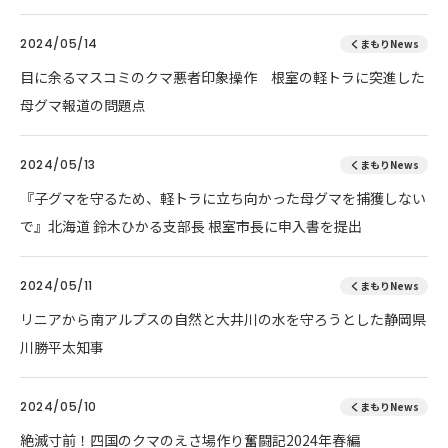
2024/05/14
くまもりNews
目に余るマスコミのクマ悪者印象操作 根室の軽トラに突進した
母グマ報道の問題点
2024/05/13
くまもりNews
『子グマを守るため、軽トラに立ち向かった母グマを捕獲しない
で』北海道 鈴木ひかる支部長 根室市長に申入書を提出
2024/05/11
くまもりNews
リニアから南アルプスの自然と大井川の水を守ろうとした静岡県
川勝平太知事
2024/05/10
くまもりNews
絶滅寸前！四国のクマのえさ場作り奮闘記2024年春編