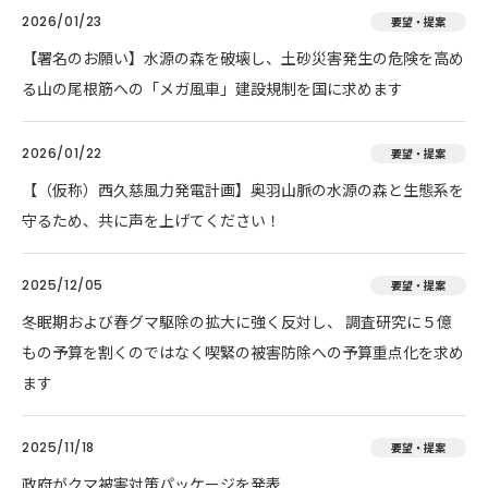
2026/01/23
要望・提案
【署名のお願い】水源の森を破壊し、土砂災害発生の危険を高め
る山の尾根筋への「メガ風車」建設規制を国に求めます
2026/01/22
要望・提案
【（仮称）西久慈風力発電計画】奥羽山脈の水源の森と生態系を
守るため、共に声を上げてください！
2025/12/05
要望・提案
冬眠期および春グマ駆除の拡大に強く反対し、 調査研究に５億
もの予算を割くのではなく喫緊の被害防除への予算重点化を求め
ます
2025/11/18
要望・提案
政府がクマ被害対策パッケージを発表