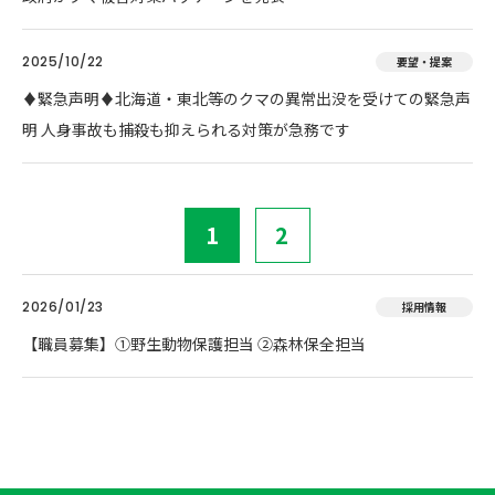
2025/10/22
要望・提案
♦️緊急声明♦️北海道・東北等のクマの異常出没を受けての緊急声
明 人身事故も捕殺も抑えられる対策が急務です
1
2
2026/01/23
採用情報
【職員募集】①野生動物保護担当 ②森林保全担当