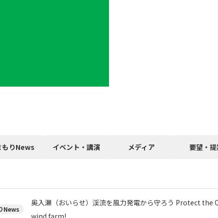
まもりNews
イベント・講演
メディア
要望・提
奥入瀬（おいらせ）渓流を風力発電から守ろう Protect the Oiras
News
wind farm!