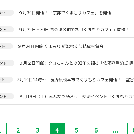
９月30日開催！「京都でくまもりカフェ」を開催
ント
９月29日・30日 青森県３市で初『くまもりカフェ』開催！
ント
９月24日開催 くまもり 新潟県支部結成祝賀会
ント
９月２日開催！クロちゃんとの32年を語る『佐藤八重治氏 
ント
8月19日14時～ 長野県松本市でくまもりカフェ開催！ 室
ント
８月19日（土）みんなで語ろう！交流イベント「くまもりカフェ
ント
1
2
3
4
5
6
...