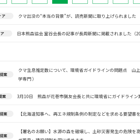
クマ出没の“本当の背景”が、読売新聞に取り上げられました
ィア
日本熊森協会 室谷会長の記事が長周新聞に掲載されました（20
ィア
クマ生息推定数について、環境省ガイドラインの問題点 山上
提案
学専門 ）
3月10日 熊森が花巻市猟友会長と共に環境省にガイドライン
提案
【北海道知事へ、再エネ規制条例の制定などを求める要望書
提案
【署名のお願い】水源の森を破壊し、土砂災害発生の危険を
提案
ガ風車」建設規制を国に求めます