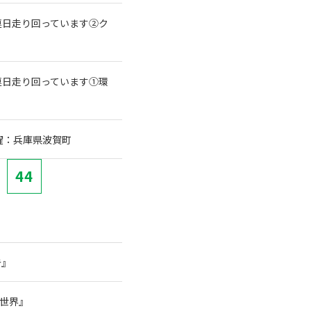
連日走り回っています②ク
連日走り回っています①環
躍：兵庫県波賀町
44
告』
の世界』