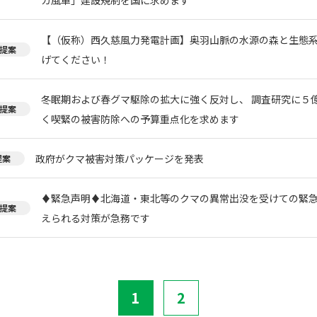
【（仮称）西久慈風力発電計画】奥羽山脈の水源の森と生態
提案
げてください！
冬眠期および春グマ駆除の拡大に強く反対し、 調査研究に５
提案
く喫緊の被害防除への予算重点化を求めます
政府がクマ被害対策パッケージを発表
提案
♦️緊急声明♦️北海道・東北等のクマの異常出没を受けての緊
提案
えられる対策が急務です
1
2