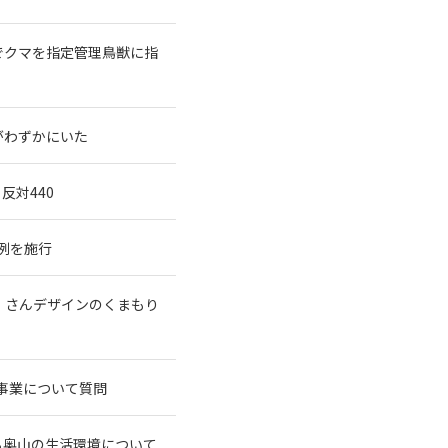
でクマを指定管理鳥獣に指
がわずかにいた
反対440
例を施行
ン）さんデザインのくまもり
事業について質問
る奥山の生活環境について