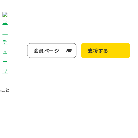
会員ページ
支援する
ること