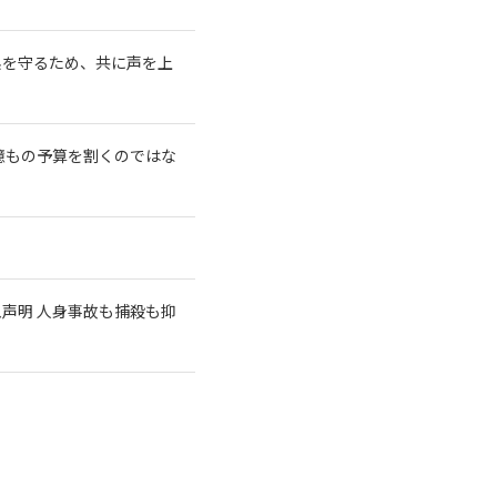
系を守るため、共に声を上
億もの予算を割くのではな
急声明 人身事故も捕殺も抑