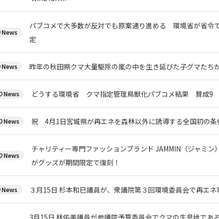
パブコメで大多数が反対でも原案通り進める 環境省が省令
News
定
昨年の秋田県クマ大量駆除の嵐の中を生き延びた子グマたち
News
どうする環境省 クマ指定管理鳥獣化パブコメ結果 賛成9 
News
祝 4月1日宮城県が再エネを森林以外に誘導する全国初の条
News
チャリティー専門ファッションブランド JAMMIN（ジャミ
News
がグッズが期間限定で復刻！
３月15日 杉本和巳議員が、衆議院第３回環境委員会で再エネ
News
3月15日 林佑美議員が参議院予算委員会でクマの生息地であ