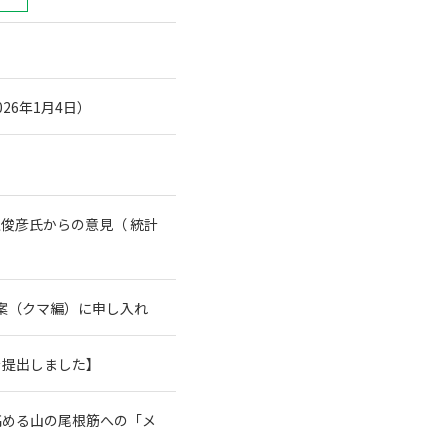
26年1月4日）
俊彦氏からの意見（ 統計
案（クマ編）に申し入れ
を提出しました】
高める山の尾根筋への「メ