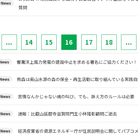
News
質問
...
14
15
16
17
18
...
響灘洋上風力発電の建設中止を求める署名にご協力ください！
ews
熊森は奥山水源の森の保全・再生活動に取り組んでいる実
News
苦情なんかじゃない魂の叫び、でも、訴え方のルールは必要
News
速報：比叡山延暦寺滋賀院門主小林隆彰顧問ご逝去
News
経済産業省の資源エネルギー庁が住民説明会に関してパブコメを
News