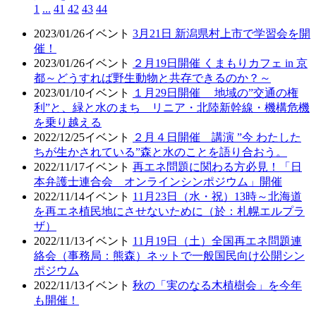
1
...
41
42
43
44
2023/01/26
イベント
3月21日 新潟県村上市で学習会を開
催！
2023/01/26
イベント
２月19日開催 くまもりカフェ in 京
都～どうすれば野生動物と共存できるのか？～
2023/01/10
イベント
１月29日開催 地域の”交通の権
利”と、緑と水のまち リニア・北陸新幹線・機構危機
を乗り越える
2022/12/25
イベント
２月４日開催 講演 ”今 わたした
ちが生かされている”森と水のことを語り合おう。
2022/11/17
イベント
再エネ問題に関わる方必見！「日
本弁護士連合会 オンラインシンポジウム」開催
2022/11/14
イベント
11月23日（水・祝）13時～北海道
を再エネ植民地にさせないために（於：札幌エルプラ
ザ）
2022/11/13
イベント
11月19日（土）全国再エネ問題連
絡会（事務局：熊森）ネットで一般国民向け公開シン
ポジウム
2022/11/13
イベント
秋の「実のなる木植樹会」を今年
も開催！