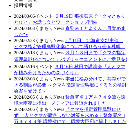
採用情報
2024/03/06
イベント
５月19日 那須塩原で「クマともり
とひと」お話し会とワークショップ開催
2024/03/03
くまもりNews
春到来！とよくん、目覚めま
した🐾
2024/02/23
くまもりNews
2月11日 北海道支部主催
ヒグマ指定管理鳥獣化案について語り合う会 in札幌
2024/02/18
くまもりNews
３月１３日まで『クマの指定
管理鳥獣化について』パブリックコメントにご意見を❗
2024/02/16
イベント
３月16日 秋田で講演会『人とクマ
が棲み分けるための森づくり』
2024/02/08
くまもりNews
本当に棲み分けて、共存がで
きる制度が必要 ～クマを指定管理鳥獣にするとの検討
会案を受けて～
2024/02/05
くまもりNews
緊急署名 1 万４７４９筆を環
境大臣宛に提出 メディアに報道されました
2024/02/05
くまもりNews
『クマを指定管理鳥獣にせ
ず、 人とクマが遭遇しない対策を求める』緊急署名 1
万４７４９筆 環境省にて、環境大臣宛に提出しました