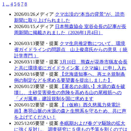
1
...
4
5
6
7
8
2026/01/26
メディア
クマ出没の“本当の背景”が、読売
新聞に取り上げられました
2026/01/15
メディア
日本熊森協会 室谷会長の記事が長
周新聞に掲載されました（2026年1月4日）
2026/03/13
要望・提案
クマ生息推定数について、環境
省ガイドラインの問題点 山上俊彦氏からの意見（ 統
計学専門 ）
2026/03/11
要望・提案
3月10日 熊森が花巻市猟友会長
と共に環境省にガイドライン案（クマ編）に申し入れ
2026/02/16
要望・提案
【北海道知事へ、再エネ規制条
例の制定などを求める要望書を提出しました】
2026/01/23
要望・提案
【署名のお願い】水源の森を破
壊し、土砂災害発生の危険を高める山の尾根筋への
「メガ風車」建設規制を国に求めます
2026/01/22
要望・提案
【（仮称）西久慈風力発電計
画】奥羽山脈の水源の森と生態系を守るため、共に声
を上げてください！
2025/12/05
要望・提案
冬眠期および春グマ駆除の拡大
に強く反対し、 調査研究に５億もの予算を割くのでは