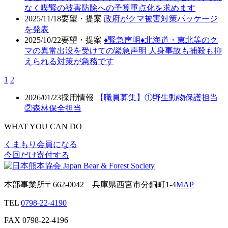
なく喫緊の被害防除への予算重点化を求めます
2025/11/18
要望・提案
政府がクマ被害対策パッケージ
を発表
2025/10/22
要望・提案
♦️緊急声明♦️北海道・東北等のク
マの異常出没を受けての緊急声明 人身事故も捕殺も抑
えられる対策が急務です
1
2
2026/01/23
採用情報
【職員募集】①野生動物保護担当
②森林保全担当
WHAT YOU CAN DO
くまもり会員になる
今回だけ寄付する
本部事業所
〒662-0042
兵庫県西宮市分銅町1-4
MAP
TEL
0798-22-4190
FAX
0798-22-4196