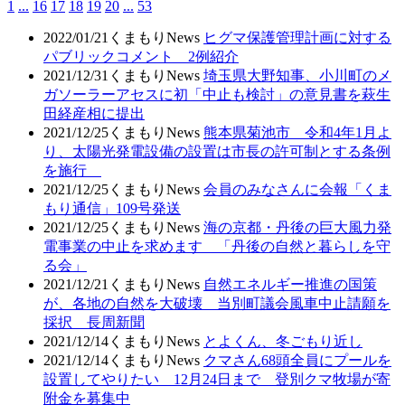
1
...
16
17
18
19
20
...
53
2022/01/21
くまもりNews
ヒグマ保護管理計画に対する
パブリックコメント 2例紹介
2021/12/31
くまもりNews
埼玉県大野知事、小川町のメ
ガソーラーアセスに初「中止も検討」の意見書を萩生
田経産相に提出
2021/12/25
くまもりNews
熊本県菊池市 令和4年1月よ
り、太陽光発電設備の設置は市長の許可制とする条例
を施行
2021/12/25
くまもりNews
会員のみなさんに会報「くま
もり通信」109号発送
2021/12/25
くまもりNews
海の京都・丹後の巨大風力発
電事業の中止を求めます 「丹後の自然と暮らしを守
る会」
2021/12/21
くまもりNews
自然エネルギー推進の国策
が、各地の自然を大破壊 当別町議会風車中止請願を
採択 長周新聞
2021/12/14
くまもりNews
とよくん、冬ごもり近し
2021/12/14
くまもりNews
クマさん68頭全員にプールを
設置してやりたい 12月24日まで 登別クマ牧場が寄
附金を募集中