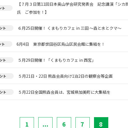
【７月３日第11回日本奥山学会研究発表会 記念講演「シカ
ント
氏 ご参加を！】
６月25日開催！ くまもりカフェ in 三田 ～森と水とクマ～
ント
6月4日 東京都世田谷区烏山区民会館に集結を！
ント
５月29日開催！「くまもりカフェ in 西宮」
ント
５月21日・22日 熊森会員向け1泊2日の観察会等企画
ント
５月22日全国熊森会員は、宮城県加美町に大集結を
ント
1
...
6
7
8