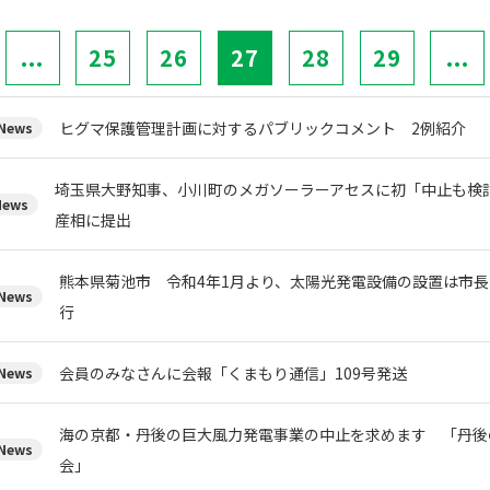
...
25
26
27
28
29
...
ヒグマ保護管理計画に対するパブリックコメント 2例紹介
ews
埼玉県大野知事、小川町のメガソーラーアセスに初「中止も検
ews
産相に提出
熊本県菊池市 令和4年1月より、太陽光発電設備の設置は市
ews
行
会員のみなさんに会報「くまもり通信」109号発送
ews
海の京都・丹後の巨大風力発電事業の中止を求めます 「丹後
ews
会」