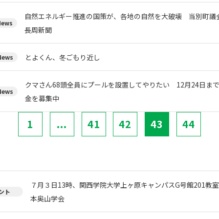
自然エネルギー推進の国策が、各地の自然を大破壊 当別町
ews
長周新聞
とよくん、冬ごもり近し
ews
クマさん68頭全員にプールを設置してやりたい 12月24日ま
ews
金を募集中
1
...
41
42
43
44
７月３日13時、関西学院大学上ヶ原キャンパスG号館201教
ント
本奥山学会