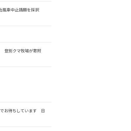
議会風車中止請願を採択
で 登別クマ牧場が寄附
室でお待ちしています 日