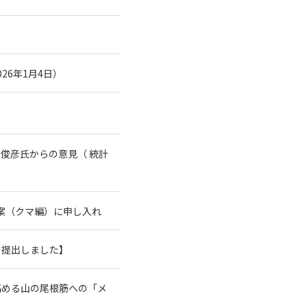
26年1月4日）
俊彦氏からの意見（ 統計
案（クマ編）に申し入れ
を提出しました】
高める山の尾根筋への「メ