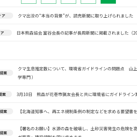
クマ出没の“本当の背景”が、読売新聞に取り上げられました
ィア
日本熊森協会 室谷会長の記事が長周新聞に掲載されました（20
ィア
クマ生息推定数について、環境省ガイドラインの問題点 山上
提案
学専門 ）
3月10日 熊森が花巻市猟友会長と共に環境省にガイドライン
提案
【北海道知事へ、再エネ規制条例の制定などを求める要望書
提案
【署名のお願い】水源の森を破壊し、土砂災害発生の危険を
提案
ガ風車」建設規制を国に求めます