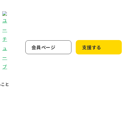
会員ページ
支援する
ること