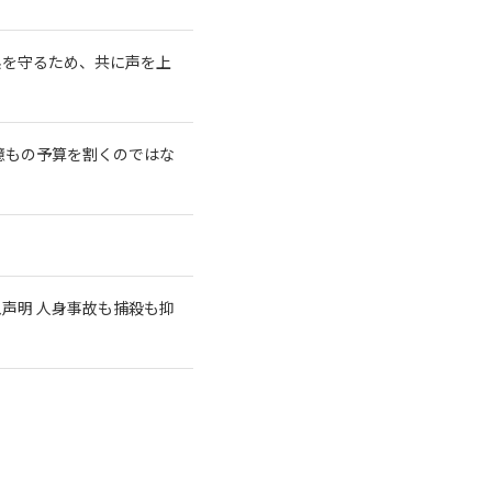
系を守るため、共に声を上
億もの予算を割くのではな
急声明 人身事故も捕殺も抑