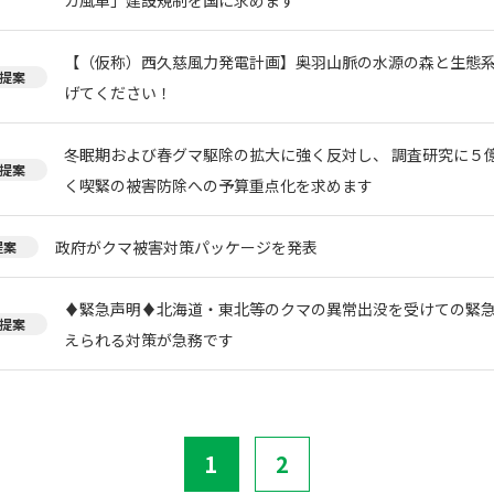
【（仮称）西久慈風力発電計画】奥羽山脈の水源の森と生態
提案
げてください！
冬眠期および春グマ駆除の拡大に強く反対し、 調査研究に５
提案
く喫緊の被害防除への予算重点化を求めます
政府がクマ被害対策パッケージを発表
提案
♦️緊急声明♦️北海道・東北等のクマの異常出没を受けての緊
提案
えられる対策が急務です
1
2