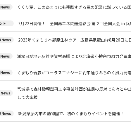
くくり罠、このあまりにも残酷すぎる罠の氾濫に黙っている
News
7月22日開催！ 全国再エネ問題連絡会 第２回全国大会 in 兵
ント
2023年くまもり本部原生林ツアー広島県臥龍山は8月26日
News
㈱双日が地元反対や資材高騰により北海道小樽余市風力発電
News
くまもり青森がユーラスエナジーに約束通りみちのく風力発
News
宮城県で森林破壊型再エネ事業計画が住民の反対で次々と中
News
して大応援
新潟県胎内市の動物園で、初のくまもりイベントを開催！
News