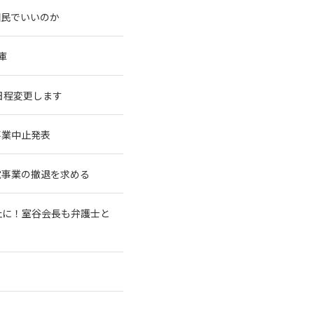
国民でいいのか
庫
に日程変更します
事業中止発表
電事業の撤退を求める
止に！室谷会長も弁護士と