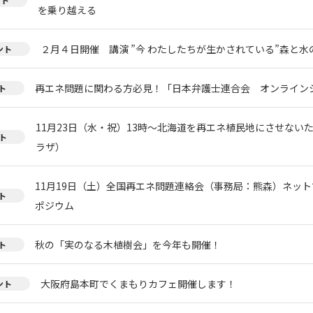
を乗り越える
２月４日開催 講演 ”今 わたしたちが生かされている”森と
ント
再エネ問題に関わる方必見！「日本弁護士連合会 オンライン
ト
11月23日（水・祝）13時～北海道を再エネ植民地にさせない
ト
ラザ）
11月19日（土）全国再エネ問題連絡会（事務局：熊森）ネッ
ト
ポジウム
秋の「実のなる木植樹会」を今年も開催！
ト
大阪府島本町でくまもりカフェ開催します！
ント