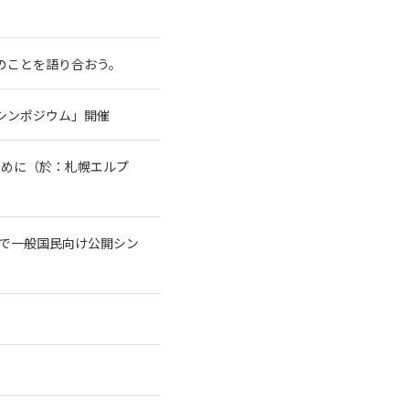
水のことを語り合おう。
シンポジウム」開催
ために（於：札幌エルプ
トで一般国民向け公開シン