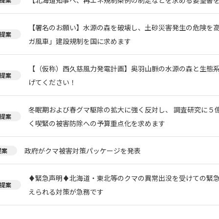
【署名のお願い】水源の森を破壊し、土砂災害発生の危険を
提案
ガ風車」建設規制を国に求めます
【（仮称）西久慈風力発電計画】奥羽山脈の水源の森と生態
提案
げてください！
冬眠期および春グマ駆除の拡大に強く反対し、 調査研究に５
提案
く喫緊の被害防除への予算重点化を求めます
政府がクマ被害対策パッケージを発表
提案
♦️緊急声明♦️北海道・東北等のクマの異常出没を受けての緊
提案
えられる対策が急務です