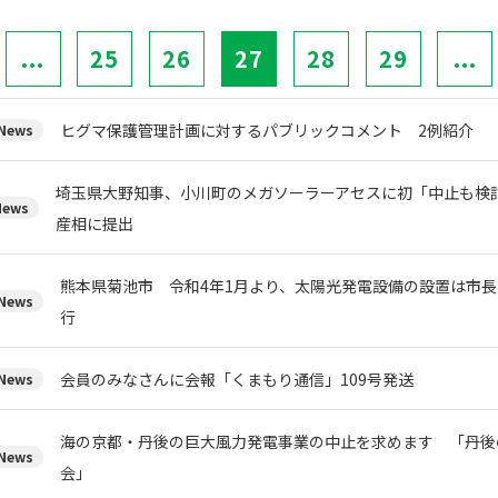
...
25
26
27
28
29
...
ヒグマ保護管理計画に対するパブリックコメント 2例紹介
ews
埼玉県大野知事、小川町のメガソーラーアセスに初「中止も検
ews
産相に提出
熊本県菊池市 令和4年1月より、太陽光発電設備の設置は市
ews
行
会員のみなさんに会報「くまもり通信」109号発送
ews
海の京都・丹後の巨大風力発電事業の中止を求めます 「丹後
ews
会」