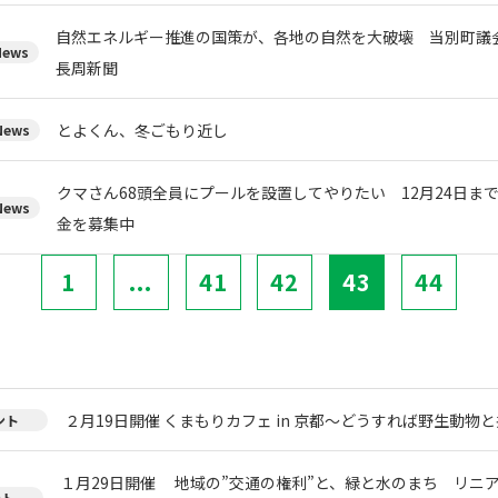
自然エネルギー推進の国策が、各地の自然を大破壊 当別町
ews
長周新聞
とよくん、冬ごもり近し
ews
クマさん68頭全員にプールを設置してやりたい 12月24日ま
ews
金を募集中
1
...
41
42
43
44
２月19日開催 くまもりカフェ in 京都～どうすれば野生動物
ント
１月29日開催 地域の”交通の権利”と、緑と水のまち リニ
ント