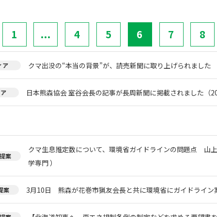
1
...
4
5
6
7
8
クマ出没の“本当の背景”が、読売新聞に取り上げられました
ィア
日本熊森協会 室谷会長の記事が長周新聞に掲載されました（20
ィア
クマ生息推定数について、環境省ガイドラインの問題点 山上
提案
学専門 ）
3月10日 熊森が花巻市猟友会長と共に環境省にガイドライン
提案
【北海道知事へ、再エネ規制条例の制定などを求める要望書
提案