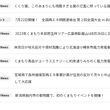
くくり罠、このあまりにも残酷すぎる罠の氾濫に黙っている
News
7月22日開催！ 全国再エネ問題連絡会 第２回全国大会 in 兵
ント
2023年くまもり本部原生林ツアー広島県臥龍山は8月26日
News
㈱双日が地元反対や資材高騰により北海道小樽余市風力発電
News
くまもり青森がユーラスエナジーに約束通りみちのく風力発
News
宮城県で森林破壊型再エネ事業計画が住民の反対で次々と中
News
して大応援
新潟県胎内市の動物園で、初のくまもりイベントを開催！
News