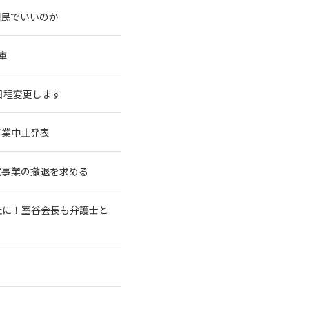
国民でいいのか
庫
に日程変更します
事業中止発表
電事業の撤退を求める
止に！室谷会長も弁護士と