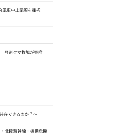
議会風車中止請願を採択
で 登別クマ牧場が寄附
と共存できるのか？～
ア・北陸新幹線・機構危機