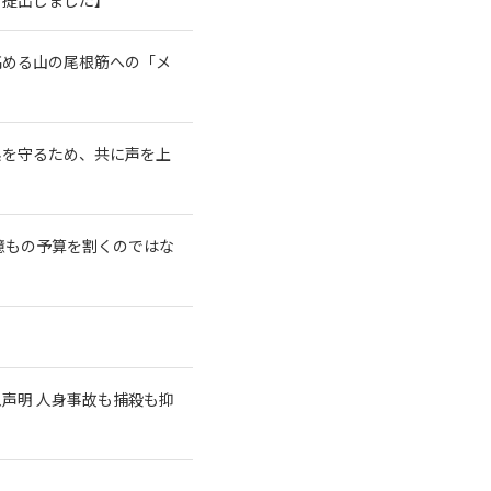
高める山の尾根筋への「メ
系を守るため、共に声を上
億もの予算を割くのではな
急声明 人身事故も捕殺も抑