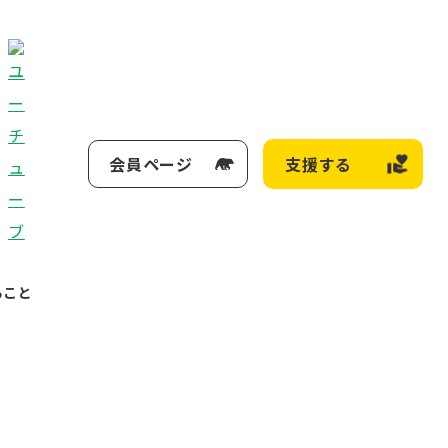
会員ページ
支援する
ること