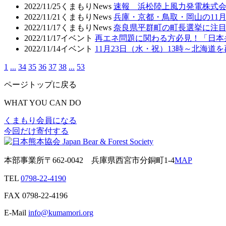
2022/11/25
くまもりNews
速報 浜松陸上風力発電株式
2022/11/21
くまもりNews
兵庫・京都・鳥取・岡山の11
2022/11/17
くまもりNews
奈良県平群町の町長選挙に注目し
2022/11/17
イベント
再エネ問題に関わる方必見！「日本
2022/11/14
イベント
11月23日（水・祝）13時～北海
1
...
34
35
36
37
38
...
53
ページトップに戻る
WHAT YOU CAN DO
くまもり会員になる
今回だけ寄付する
本部事業所
〒662-0042
兵庫県西宮市分銅町1-4
MAP
TEL
0798-22-4190
FAX
0798-22-4196
E-Mail
info@kumamori.org