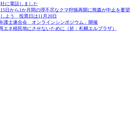
会社に電話しました
月15日から1か月間の理不尽なクマ狩猟再開に熊森が中止を要望
よう 投票日は11月20日
弁護士連合会 オンラインシンポジウム」開催
道を再エネ植民地にさせないために（於：札幌エルプラザ）