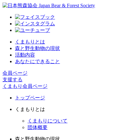
くまもりとは
森と野生動物の現状
活動内容
あなたにできること
会員ページ
支援する
くまもり会員ページ
トップページ
くまもりとは
くまもりについて
団体概要
森と野生動物の現状