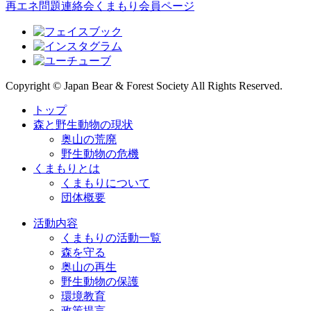
再エネ問題連絡会
くまもり会員ページ
Copyright © Japan Bear & Forest Society All Rights Reserved.
トップ
森と野生動物の現状
奥山の荒廃
野生動物の危機
くまもりとは
くまもりについて
団体概要
活動内容
くまもりの活動一覧
森を守る
奥山の再生
野生動物の保護
環境教育
政策提言