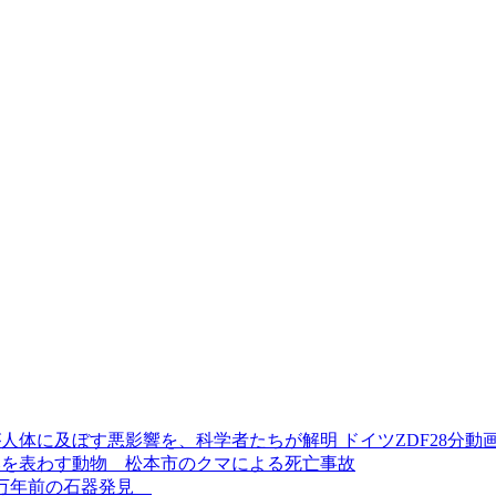
人体に及ぼす悪影響を、科学者たちが解明 ドイツZDF28分動
みを表わす動物 松本市のクマによる死亡事故
3万年前の石器発見