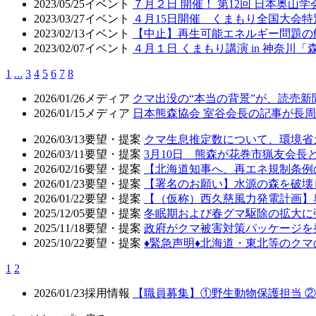
2023/05/25
イベント
７月２日 開催！ 第12回 日本奥山
2023/03/27
イベント
４月15日開催 くまもり全国大会
2023/02/13
イベント
【中止】再生可能エネルギー問題の
2023/02/07
イベント
４月１日 くまもり講演 in 神奈川
1
...
3
4
5
6
7
8
2026/01/26
メディア
クマ出没の“本当の背景”が、読売
2026/01/15
メディア
日本熊森協会 室谷会長の記事が長周新
2026/03/13
要望・提案
クマ生息推定数について、環境省
2026/03/11
要望・提案
3月10日 熊森が花巻市猟友会
2026/02/16
要望・提案
【北海道知事へ、再エネ規制条例
2026/01/23
要望・提案
【署名のお願い】水源の森を破壊
2026/01/22
要望・提案
【（仮称）西久慈風力発電計画】
2025/12/05
要望・提案
冬眠期および春グマ駆除の拡大に
2025/11/18
要望・提案
政府がクマ被害対策パッケージを
2025/10/22
要望・提案
♦️緊急声明♦️北海道・東北等の
1
2
2026/01/23
採用情報
【職員募集】①野生動物保護担当 