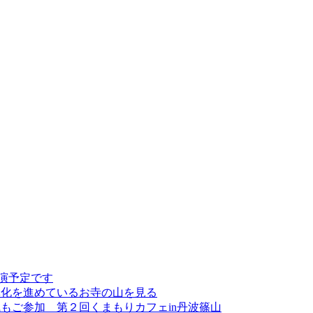
講演予定です
林化を進めているお寺の山を見る
もご参加 第２回くまもりカフェin丹波篠山