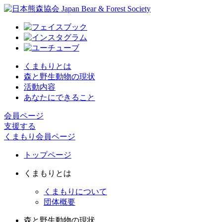
くまもりとは
森と野生動物の現状
活動内容
あなたにできること
会員ページ
支援する
くまもり会員ページ
トップページ
くまもりとは
くまもりについて
団体概要
森と野生動物の現状