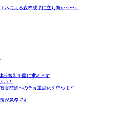
再エネによる森林破壊に立ち向かう〜』
）
建設規制を国に求めます
さい！
の被害防除への予算重点化を求めます
対策が急務です