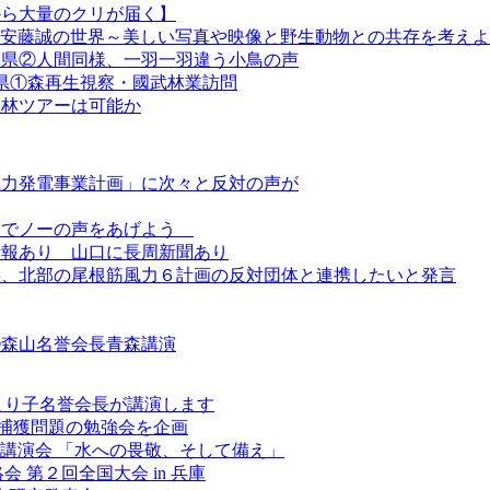
から大量のクリが届く】
『安藤誠の世界～美しい写真や映像と野生動物との共存を考え
熊本県②人間同様、一羽一羽違う小鳥の声
本県①森再生視察・國武林業訪問
生林ツアーは可能か
風力発電事業計画」に次々と反対の声が
皆でノーの声をあげよう
新報あり 山口に長周新聞あり
事、北部の尾根筋風力６計画の反対団体と連携したいと発言
④森山名誉会長青森講演
まり子名誉会長が講演します
捕獲問題の勉強会を企画
講演会 「水への畏敬、そして備え」
 第２回全国大会 in 兵庫