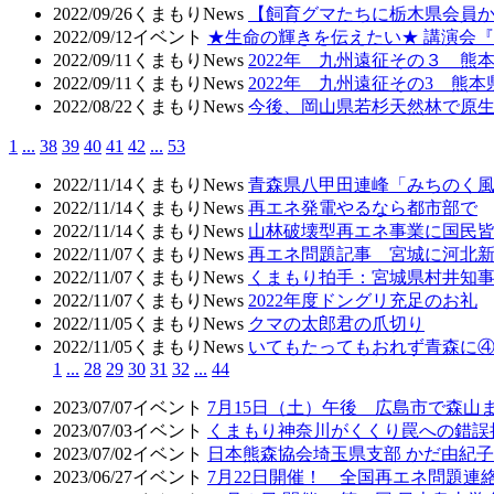
2022/09/26
くまもりNews
【飼育グマたちに栃木県会員
2022/09/12
イベント
★生命の輝きを伝えたい★ 講演会
2022/09/11
くまもりNews
2022年 九州遠征その３ 
2022/09/11
くまもりNews
2022年 九州遠征その3 熊
2022/08/22
くまもりNews
今後、岡山県若杉天然林で原
1
...
38
39
40
41
42
...
53
2022/11/14
くまもりNews
青森県八甲田連峰「みちのく
2022/11/14
くまもりNews
再エネ発電やるなら都市部で
2022/11/14
くまもりNews
山林破壊型再エネ事業に国民
2022/11/07
くまもりNews
再エネ問題記事 宮城に河北
2022/11/07
くまもりNews
くまもり拍手：宮城県村井知
2022/11/07
くまもりNews
2022年度ドングリ充足のお礼
2022/11/05
くまもりNews
クマの太郎君の爪切り
2022/11/05
くまもりNews
いてもたってもおれず青森に
1
...
28
29
30
31
32
...
44
2023/07/07
イベント
7月15日（土）午後 広島市で森山
2023/07/03
イベント
くまもり神奈川がくくり罠への錯誤
2023/07/02
イベント
日本熊森協会埼玉県支部 かだ由紀子
2023/06/27
イベント
7月22日開催！ 全国再エネ問題連絡会