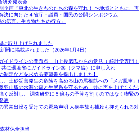
学会研究発表会
特別企画『東北の生きものたちの森を守れ！ 〜地域とともに、
解決に向けた４省庁・議員・国民の公開シンポジウム
「森の伝言。生き物たちの行方」
新聞に取り上げられました
聞に掲載されました（2026年1月4日）
ガイドラインの問題点 山上俊彦氏からの意見（ 統計学専門 
長と共に環境省にガイドライン案（クマ編）に申し入れ
の制定などを求める要望書を提出しました】
し、土砂災害発生の危険を高める山の尾根筋への「メガ風車」
奥羽山脈の水源の森と生態系を守るため、共に声を上げてくだ
強く反対し、 調査研究に５億もの予算を割くのではなく喫緊
発表
クマの異常出没を受けての緊急声明 人身事故も捕殺も抑えられる
②森林保全担当