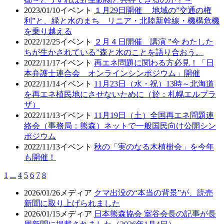
2023/01/10
イベント
１月29日開催 地域の”交通の権
利”と、緑と水のまち リニア・北陸新幹線・機構危機
を乗り越える
2022/12/25
イベント
２月４日開催 講演 ”今 わたした
ちが生かされている”森と水のことを語り合おう。
2022/11/17
イベント
再エネ問題に関わる方必見！「日
本弁護士連合会 オンラインシンポジウム」開催
2022/11/14
イベント
11月23日（水・祝）13時～北海道
を再エネ植民地にさせないために（於：札幌エルプラ
ザ）
2022/11/13
イベント
11月19日（土）全国再エネ問題連
絡会（事務局：熊森）ネットで一般国民向け公開シン
ポジウム
2022/11/13
イベント
秋の「実のなる木植樹会」を今年
も開催！
1
...
4
5
6
7
8
2026/01/26
メディア
クマ出没の“本当の背景”が、読売
新聞に取り上げられました
2026/01/15
メディア
日本熊森協会 室谷会長の記事が長