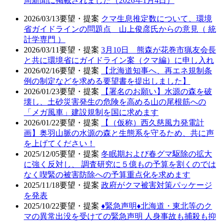
周新聞に掲載されました（2026年1月4日）
2026/03/13
要望・提案
クマ生息推定数について、環境
省ガイドラインの問題点 山上俊彦氏からの意見（ 統
計学専門 ）
2026/03/11
要望・提案
3月10日 熊森が花巻市猟友会長
と共に環境省にガイドライン案（クマ編）に申し入れ
2026/02/16
要望・提案
【北海道知事へ、再エネ規制条
例の制定などを求める要望書を提出しました】
2026/01/23
要望・提案
【署名のお願い】水源の森を破
壊し、土砂災害発生の危険を高める山の尾根筋への
「メガ風車」建設規制を国に求めます
2026/01/22
要望・提案
【（仮称）西久慈風力発電計
画】奥羽山脈の水源の森と生態系を守るため、共に声
を上げてください！
2025/12/05
要望・提案
冬眠期および春グマ駆除の拡大
に強く反対し、 調査研究に５億もの予算を割くのでは
なく喫緊の被害防除への予算重点化を求めます
2025/11/18
要望・提案
政府がクマ被害対策パッケージ
を発表
2025/10/22
要望・提案
♦️緊急声明♦️北海道・東北等のク
マの異常出没を受けての緊急声明 人身事故も捕殺も抑