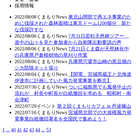
採用情報
2022/08/08
くまもりNews
東北山間部で再エネ事業のた
めに伐採された森林面積は東京ドーム1200個分 新た
な伐採許すな
2022/08/06
くまもりNews
7月31日若杉天然林ツアー
道中の山々を見た参加者から自衛隊出動要請の声
2022/08/06
くまもりNews
7月21日くま森が天然林化中
の兵庫県戸倉植樹地の草刈り作業
2022/08/06
くまもりNews
兵庫県宍粟市山崎の黒豆畑の
シカ防除ネット張り
2022/08/04
くまもりNews
【関電、宮城県蔵王と北海道
伊達市に計画していた風力発電事業を断念】
2022/07/30
くまもりNews
ついに福島県でも風発中止の
流れが 村長や町長が白紙撤回を求める 昭和村・南
会津町
2022/07/29
イベント
第２回くまもりカフェ in 丹波篠山
2022/07/16
くまもりNews
宮城県北部での大規模風力発
電事業白紙撤回署名を全国民で集めよう！
1
...
40
41
42
43
44
...
53