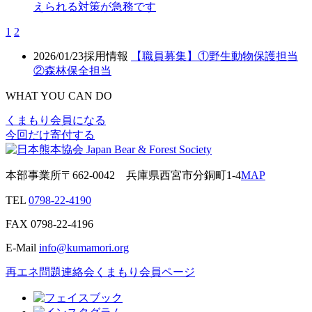
えられる対策が急務です
1
2
2026/01/23
採用情報
【職員募集】①野生動物保護担当
②森林保全担当
WHAT YOU CAN DO
くまもり会員になる
今回だけ寄付する
本部事業所
〒662-0042
兵庫県西宮市分銅町1-4
MAP
TEL
0798-22-4190
FAX
0798-22-4196
E-Mail
info@kumamori.org
再エネ問題連絡会
くまもり会員ページ