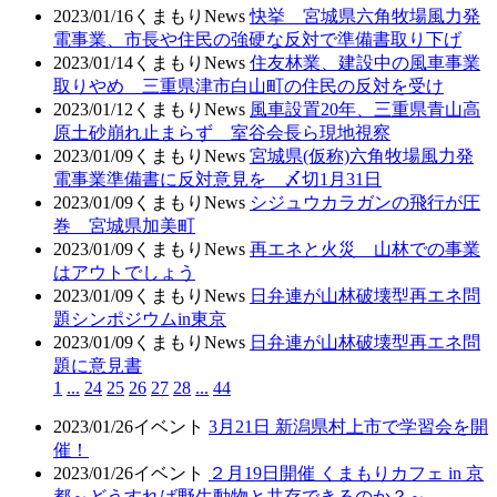
2023/01/16
くまもりNews
快挙 宮城県六角牧場風力発
電事業、市長や住民の強硬な反対で準備書取り下げ
2023/01/14
くまもりNews
住友林業、建設中の風車事業
取りやめ 三重県津市白山町の住民の反対を受け
2023/01/12
くまもりNews
風車設置20年、三重県青山高
原土砂崩れ止まらず 室谷会長ら現地視察
2023/01/09
くまもりNews
宮城県(仮称)六角牧場風力発
電事業準備書に反対意見を 〆切1月31日
2023/01/09
くまもりNews
シジュウカラガンの飛行が圧
巻 宮城県加美町
2023/01/09
くまもりNews
再エネと火災 山林での事業
はアウトでしょう
2023/01/09
くまもりNews
日弁連が山林破壊型再エネ問
題シンポジウムin東京
2023/01/09
くまもりNews
日弁連が山林破壊型再エネ問
題に意見書
1
...
24
25
26
27
28
...
44
2023/01/26
イベント
3月21日 新潟県村上市で学習会を開
催！
2023/01/26
イベント
２月19日開催 くまもりカフェ in 京
都～どうすれば野生動物と共存できるのか？～