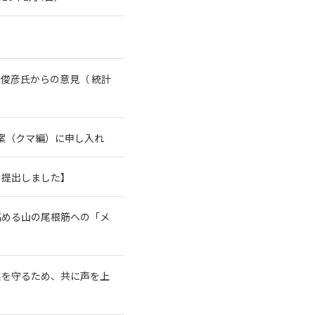
俊彦氏からの意見（ 統計
案（クマ編）に申し入れ
を提出しました】
高める山の尾根筋への「メ
系を守るため、共に声を上