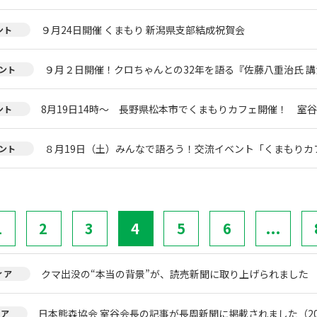
９月24日開催 くまもり 新潟県支部結成祝賀会
ント
９月２日開催！クロちゃんとの32年を語る『佐藤八重治氏 
ント
8月19日14時～ 長野県松本市でくまもりカフェ開催！ 室
ント
８月19日（土）みんなで語ろう！交流イベント「くまもりカフェ
ント
1
2
3
4
5
6
...
クマ出没の“本当の背景”が、読売新聞に取り上げられました
ィア
日本熊森協会 室谷会長の記事が長周新聞に掲載されました（20
ィア