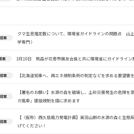
クマ生息推定数について、環境省ガイドラインの問題点 山上
提案
学専門 ）
3月10日 熊森が花巻市猟友会長と共に環境省にガイドライン
提案
【北海道知事へ、再エネ規制条例の制定などを求める要望書
提案
【署名のお願い】水源の森を破壊し、土砂災害発生の危険を
提案
ガ風車」建設規制を国に求めます
【（仮称）西久慈風力発電計画】奥羽山脈の水源の森と生態
提案
げてください！