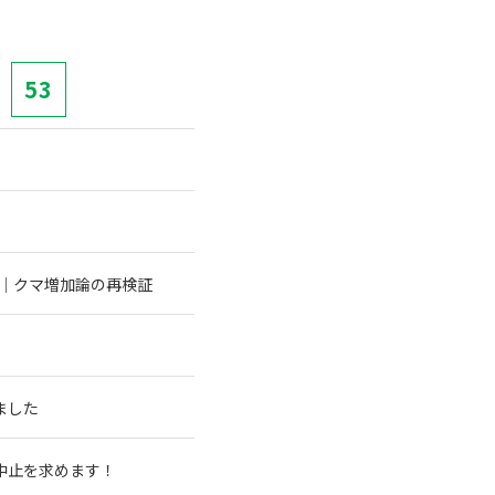
53
む｜クマ増加論の再検証
ました
中止を求めます！