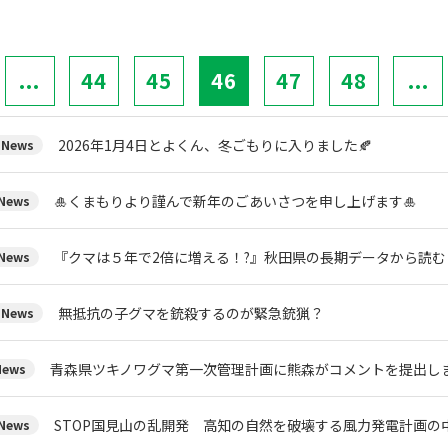
...
44
45
46
47
48
...
2026年1月4日とよくん、冬ごもりに入りました🍂
News
🎍くまもりより謹んで新年のごあいさつを申し上げます🎍
ews
『クマは５年で2倍に増える！?』秋田県の長期データから読
ews
無抵抗の子グマを銃殺するのが緊急銃猟？
News
青森県ツキノワグマ第一次管理計画に熊森がコメントを提出し
ews
STOP国見山の乱開発 高知の自然を破壊する風力発電計画の
ews