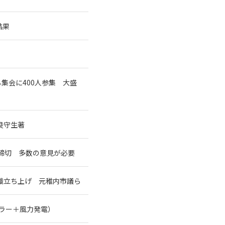
結果
集会に400人参集 大盛
良守生著
締切 多数の意見が必要
織立ち上げ 元稚内市議ら
ーラー＋風力発電）