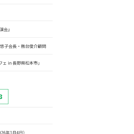
講演会』
谷悠子会長・務台俊介顧問
 in 長野県松本市」
8
26年1月4日）