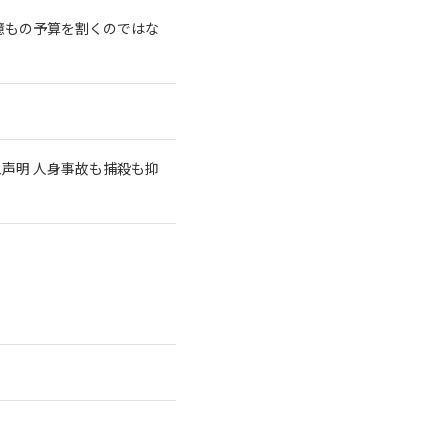
億もの予算を割くのではな
急声明 人身事故も捕殺も抑