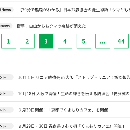
【30分で熊森がわかる】日本熊森協会の誕生物語「クマとも
News
衝撃！白山からもクマの痕跡が消えた
News
1
2
3
4
5
...
44
10月１日 リニア勉強会 in 大阪『ストップ・リニア！訴訟報
ント
10月18日 大阪で開催！生命の輝きを伝える講演会『安藤誠
ント
９月30日開催！「京都でくまもりカフェ」を開催
ント
９月29日・30日 青森県３市で初『くまもりカフェ』開催！
ント