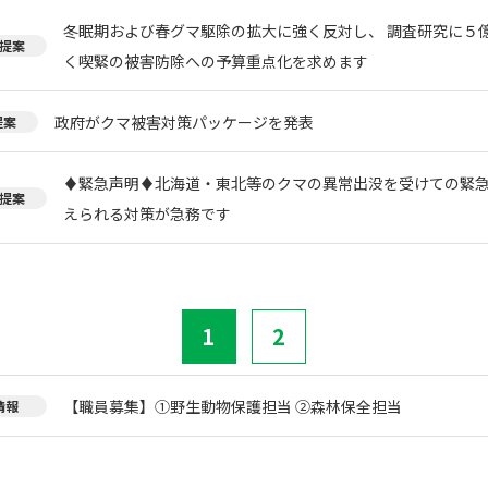
冬眠期および春グマ駆除の拡大に強く反対し、 調査研究に５
提案
く喫緊の被害防除への予算重点化を求めます
政府がクマ被害対策パッケージを発表
提案
♦️緊急声明♦️北海道・東北等のクマの異常出没を受けての緊
提案
えられる対策が急務です
1
2
【職員募集】①野生動物保護担当 ②森林保全担当
情報