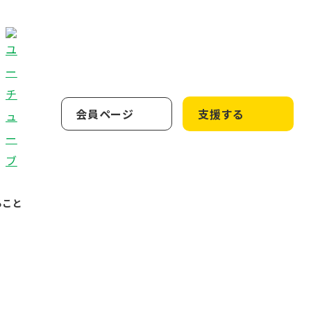
会員ページ
支援する
ること