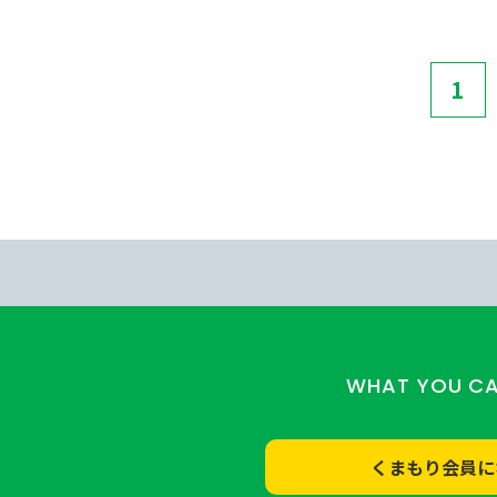
1
WHAT YOU C
くまもり会員に