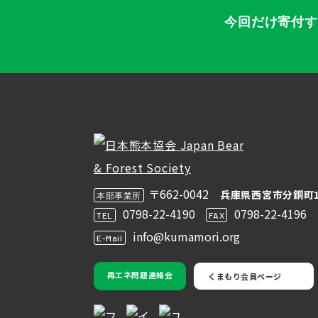
今回だけ寄付
〒662-0042
兵庫県西宮市分銅町1
本部事業所
0798-22-4190
0798-22-4196
TEL
FAX
info@kumamori.org
E-Mail
再エネ問題連絡会
くまもり会員ページ