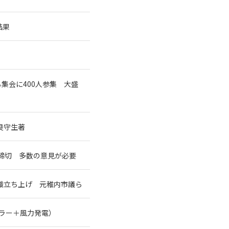
結果
集会に400人参集 大盛
良守生著
締切 多数の意見が必要
織立ち上げ 元稚内市議ら
ーラー＋風力発電）