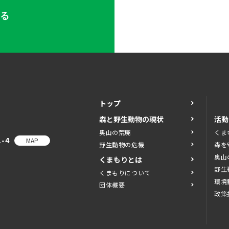
する
トップ
森と野生動物の現状
活動
奥山の荒廃
くま
-4
MAP
野生動物の危機
森を
奥山
くまもりとは
野生
くまもりについて
環境
団体概要
政策