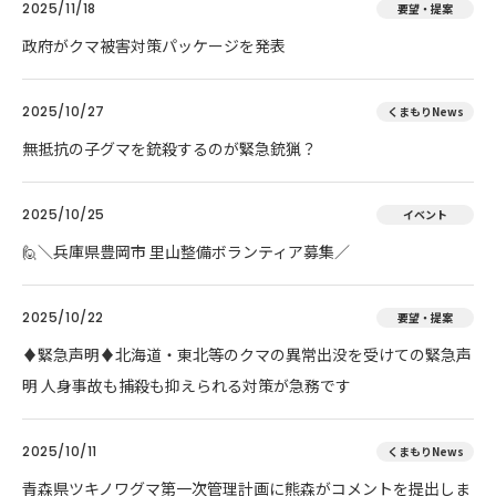
2025/11/18
要望・提案
政府がクマ被害対策パッケージを発表
2025/10/27
くまもりNews
無抵抗の子グマを銃殺するのが緊急銃猟？
2025/10/25
イベント
🙋＼兵庫県豊岡市 里山整備ボランティア募集／
2025/10/22
要望・提案
♦️緊急声明♦️北海道・東北等のクマの異常出没を受けての緊急声
明 人身事故も捕殺も抑えられる対策が急務です
2025/10/11
くまもりNews
青森県ツキノワグマ第一次管理計画に熊森がコメントを提出しま