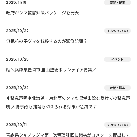
2025/11/18
要望・提案
政府がクマ被害対策パッケージを発表
2025/10/27
くまもりNews
無抵抗の子グマを銃殺するのが緊急銃猟？
2025/10/25
イベント
🙋＼兵庫県豊岡市 里山整備ボランティア募集／
2025/10/22
要望・提案
♦️緊急声明♦️北海道・東北等のクマの異常出没を受けての緊急声
明 人身事故も捕殺も抑えられる対策が急務です
2025/10/11
くまもりNews
青森県ツキノワグマ第一次管理計画に熊森がコメントを提出しま