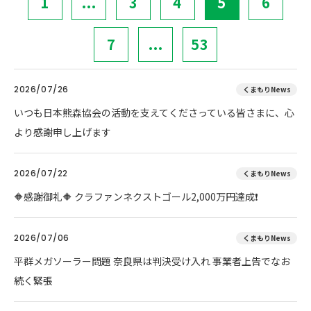
1
...
3
4
5
6
7
...
53
2026/07/26
くまもりNews
いつも日本熊森協会の活動を支えてくださっている皆さまに、心
より感謝申し上げます
2026/07/22
くまもりNews
🔶感謝御礼🔶 クラファンネクストゴール2,000万円達成❗
2026/07/06
くまもりNews
平群メガソーラー問題 奈良県は判決受け入れ 事業者上告でなお
続く緊張