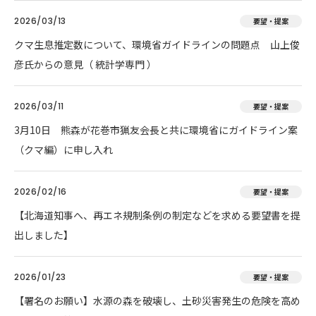
2026/03/13
要望・提案
クマ生息推定数について、環境省ガイドラインの問題点 山上俊
彦氏からの意見（ 統計学専門 ）
2026/03/11
要望・提案
3月10日 熊森が花巻市猟友会長と共に環境省にガイドライン案
（クマ編）に申し入れ
2026/02/16
要望・提案
【北海道知事へ、再エネ規制条例の制定などを求める要望書を提
出しました】
2026/01/23
要望・提案
【署名のお願い】水源の森を破壊し、土砂災害発生の危険を高め