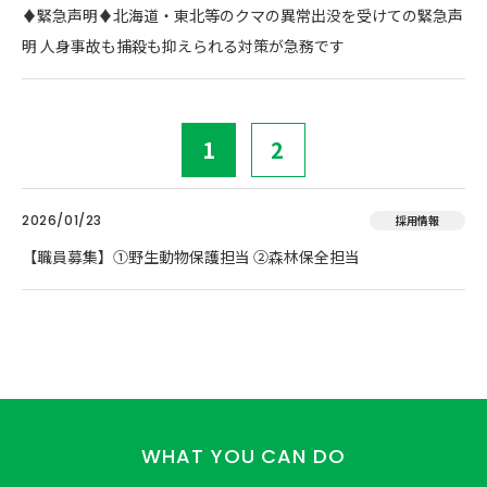
♦️緊急声明♦️北海道・東北等のクマの異常出没を受けての緊急声
明 人身事故も捕殺も抑えられる対策が急務です
1
2
2026/01/23
採用情報
【職員募集】①野生動物保護担当 ②森林保全担当
WHAT YOU CAN DO