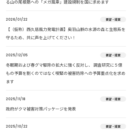
る山の尾根筋への「メガ風車」建設規制を国に求めます
2026/01/22
要望・提案
【（仮称）西久慈風力発電計画】奥羽山脈の水源の森と生態系を
守るため、共に声を上げてください！
2025/12/05
要望・提案
冬眠期および春グマ駆除の拡大に強く反対し、 調査研究に５億
もの予算を割くのではなく喫緊の被害防除への予算重点化を求め
ます
2025/11/18
要望・提案
政府がクマ被害対策パッケージを発表
2025/10/22
要望・提案