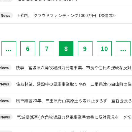
✨御礼 クラウドファンディング1000万円目標達成✨
News
...
6
7
8
9
10
...
快挙 宮城県六角牧場風力発電事業、市長や住民の強硬な反対
ews
住友林業、建設中の風車事業取りやめ 三重県津市白山町の住
News
風車設置20年、三重県青山高原土砂崩れ止まらず 室谷会長
ews
宮城県(仮称)六角牧場風力発電事業準備書に反対意見を 〆切1
News