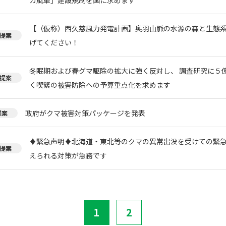
【（仮称）西久慈風力発電計画】奥羽山脈の水源の森と生態
提案
げてください！
冬眠期および春グマ駆除の拡大に強く反対し、 調査研究に５
提案
く喫緊の被害防除への予算重点化を求めます
政府がクマ被害対策パッケージを発表
提案
♦️緊急声明♦️北海道・東北等のクマの異常出没を受けての緊
提案
えられる対策が急務です
1
2