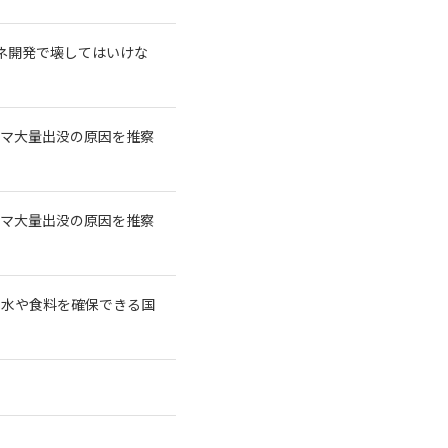
再エネ開発で壊してはいけな
クマ大量出没の原因を推察
クマ大量出没の原因を推察
に水や食料を確保できる国