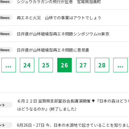
シジュウカラガンの飛行が圧巻 宮城県加美町
News
再エネと火災 山林での事業はアウトでしょう
News
日弁連が山林破壊型再エネ問題シンポジウムin東京
News
日弁連が山林破壊型再エネ問題に意見書
News
...
24
25
26
27
28
...
６月２２日 滋賀県支部室谷会長講演開催 🌳『日本の森はどう
ント
はどうなるのか』(終了しました）
6月26日・27日 今、日本の水源地で起きていることを知りまし
ント