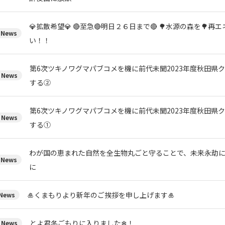
💎拡散希望💎 🔴至急🔴明日２６日まで🔴 🌳水源の森を🌳
News
い！！
第6次ツキノワグマパブコメを機に前代未聞2023年度秋田県
News
する②
第6次ツキノワグマパブコメを機に前代未聞2023年度秋田県
News
する①
わが国の恵まれた自然を全生物丸ごと守ることで、未来永劫
News
に
🎍くまもりより新年のご挨拶を申し上げます🎍
ews
とよ君冬ごもりに入りました❄！
News