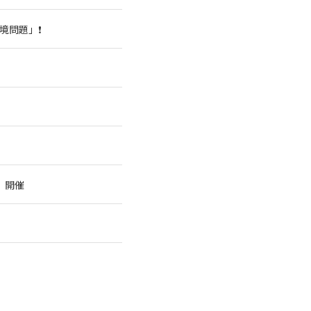
境問題」❗
」
」開催