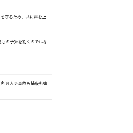
系を守るため、共に声を上
億もの予算を割くのではな
急声明 人身事故も捕殺も抑