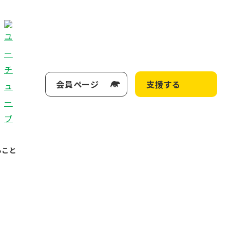
会員ページ
支援する
ること