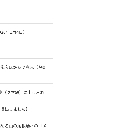
26年1月4日）
俊彦氏からの意見（ 統計
案（クマ編）に申し入れ
を提出しました】
高める山の尾根筋への「メ