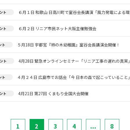
６月１日 和歌山 日高川町で室谷会長講演「風力発電による環
ント
６月２日 リニア市民ネット大阪主催勉強会
ント
５月18日 宇都宮『柿の木幼稚園』室谷会長講演会開催！
ント
4月28日 緊急オンラインセミナー「リニア工事の遅れの真実
ント
４月２４日 広島市でお話会「今 日本の森で起こっていること
ント
4月21日 第27回 くまもり全国大会開催
ント
1
2
3
4
...
8