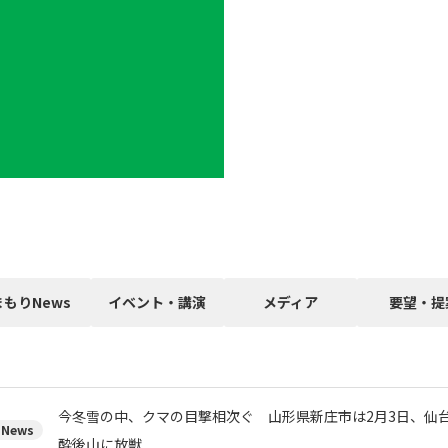
まもりNews
イベント・講演
メディア
要望・提
今冬雪の中、クマの目撃相次ぐ 山形県新庄市は2月3日、仙台
News
酔後山に放獣