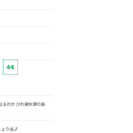
44
なるのか びわ湖水源の森
ょう会🗾