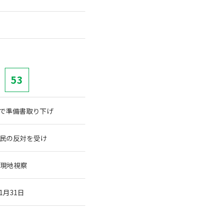
53
で準備書取り下げ
民の反対を受け
ら現地視察
月31日