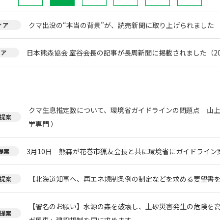
クマ出没の“本当の背景”が、読売新聞に取り上げられました
ィア
日本熊森協会 室谷会長の記事が長周新聞に掲載されました（20
ィア
クマ生息推定数について、環境省ガイドラインの問題点 山上
提案
学専門 ）
3月10日 熊森が花巻市猟友会長と共に環境省にガイドライン
提案
【北海道知事へ、再エネ規制条例の制定などを求める要望書
提案
【署名のお願い】水源の森を破壊し、土砂災害発生の危険を
提案
ガ風車」建設規制を国に求めます