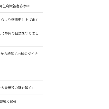
野生鳥獣被害防除🐶
、心より感謝申し上げます
ょに静岡の自然を守りまし
験から紐解く地球のダイナ
～大量出没の謎を解く」
なお続く緊張