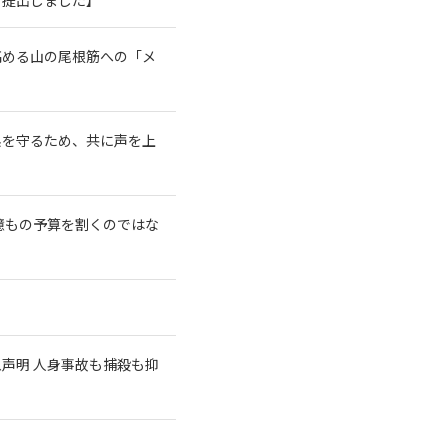
高める山の尾根筋への「メ
系を守るため、共に声を上
億もの予算を割くのではな
急声明 人身事故も捕殺も抑