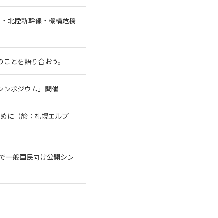
ア・北陸新幹線・機構危機
水のことを語り合おう。
シンポジウム」開催
ために（於：札幌エルプ
トで一般国民向け公開シン