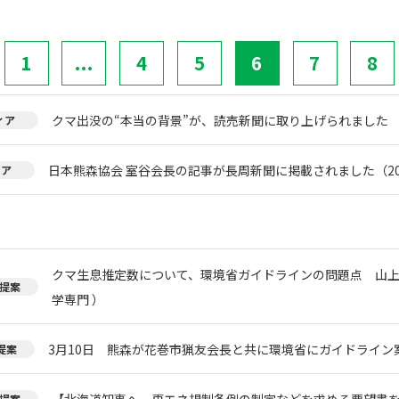
1
...
4
5
6
7
8
クマ出没の“本当の背景”が、読売新聞に取り上げられました
ィア
日本熊森協会 室谷会長の記事が長周新聞に掲載されました（20
ィア
クマ生息推定数について、環境省ガイドラインの問題点 山上
提案
学専門 ）
3月10日 熊森が花巻市猟友会長と共に環境省にガイドライン
提案
【北海道知事へ、再エネ規制条例の制定などを求める要望書
提案