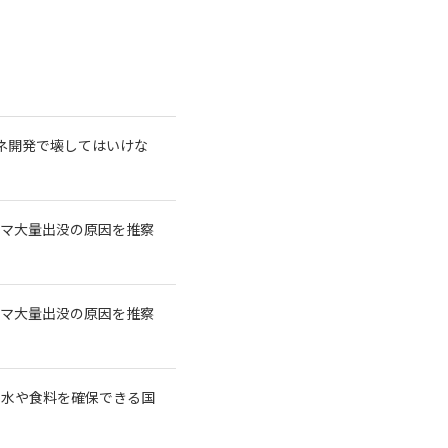
再エネ開発で壊してはいけな
クマ大量出没の原因を推察
クマ大量出没の原因を推察
に水や食料を確保できる国