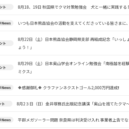
8月18、19日 秋田県でクマ対策勉強会 犬と一緒に実践する 
ント
いつも日本熊森協会の活動を支えてくださっている皆さまに
News
8月22日（土）日本熊森協会静岡県支部 再結成記念「いっし
ント
ょう！」
8月29日（土）日本奥山学会オンライン勉強会「南極越冬経
ント
ミクス」
🔶感謝御礼🔶 クラファンネクストゴール2,000万円達成❗
News
8月2３日（日）金井塚務氏出版記念講演「奥山を捨てたクマ
ント
平群メガソーラー問題 奈良県は判決受け入れ 事業者上告で
News