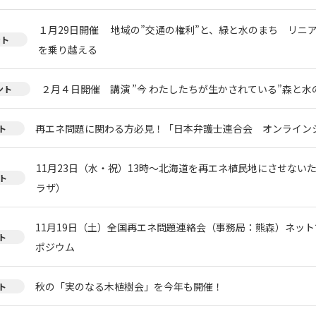
１月29日開催 地域の”交通の権利”と、緑と水のまち リニ
ント
を乗り越える
２月４日開催 講演 ”今 わたしたちが生かされている”森と
ント
再エネ問題に関わる方必見！「日本弁護士連合会 オンライン
ト
11月23日（水・祝）13時～北海道を再エネ植民地にさせない
ト
ラザ）
11月19日（土）全国再エネ問題連絡会（事務局：熊森）ネッ
ト
ポジウム
秋の「実のなる木植樹会」を今年も開催！
ト