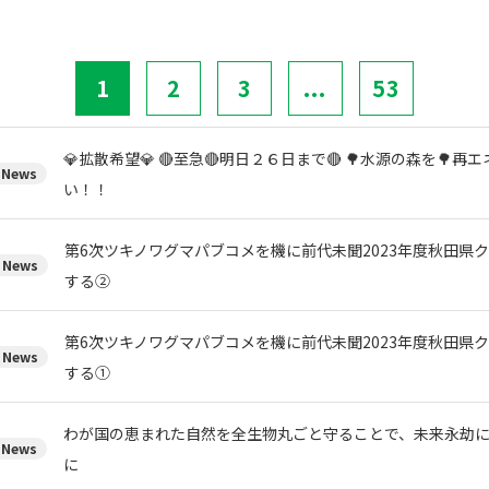
1
2
3
...
53
💎拡散希望💎 🔴至急🔴明日２６日まで🔴 🌳水源の森を🌳
News
い！！
第6次ツキノワグマパブコメを機に前代未聞2023年度秋田県
News
する②
第6次ツキノワグマパブコメを機に前代未聞2023年度秋田県
News
する①
わが国の恵まれた自然を全生物丸ごと守ることで、未来永劫
News
に