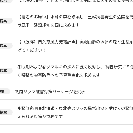
【署名のお願い】水源の森を破壊し、土砂災害発生の危険を
提案
ガ風車」建設規制を国に求めます
【（仮称）西久慈風力発電計画】奥羽山脈の水源の森と生態
提案
げてください！
冬眠期および春グマ駆除の拡大に強く反対し、 調査研究に５
提案
く喫緊の被害防除への予算重点化を求めます
政府がクマ被害対策パッケージを発表
提案
♦️緊急声明♦️北海道・東北等のクマの異常出没を受けての緊
提案
えられる対策が急務です