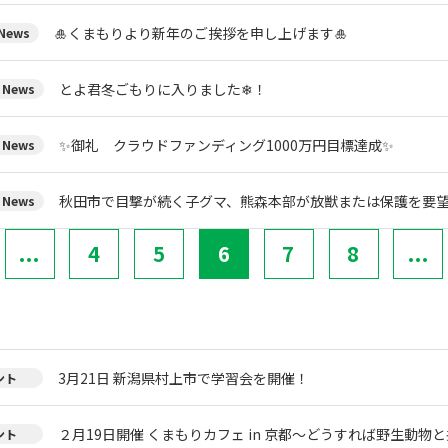
🎍くまもりより新年のご挨拶を申し上げます🎍
ews
とよ君冬ごもりに入りました❄！
News
✨御礼 クラウドファンディング1000万円目標達成✨
News
秋田市で目撃が続く子グマ、熊森本部が放獣または保護を要
News
...
4
5
6
7
8
...
3月21日 新潟県村上市で学習会を開催！
ント
２月19日開催 くまもりカフェ in 京都～どうすれば野生動物
ント