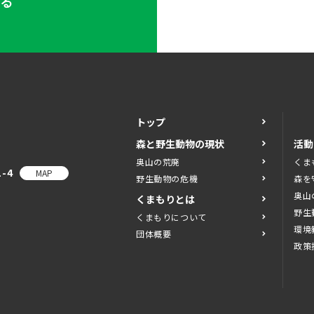
する
トップ
森と野生動物の現状
活動
奥山の荒廃
くま
-4
MAP
野生動物の危機
森を
奥山
くまもりとは
野生
くまもりについて
環境
団体概要
政策