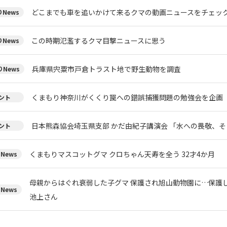
どこまでも車を追いかけて来るクマの動画ニュースをチェッ
News
この時期氾濫するクマ目撃ニュースに思う
News
兵庫県宍粟市戸倉トラスト地で野生動物を調査
News
くまもり神奈川がくくり罠への錯誤捕獲問題の勉強会を企画
ント
日本熊森協会埼玉県支部 かだ由紀子講演会 「水への畏敬、
ント
くまもりマスコットグマ クロちゃん天寿を全う 32才4か月
News
母親からはぐれ衰弱した子グマ 保護され旭山動物園に…保護
News
池上さん