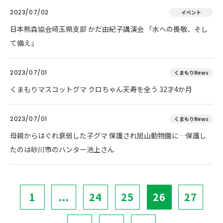
2023/07/02
イベント
日本熊森協会埼玉県支部 かだ由紀子講演会 「水への畏敬、そし
て備え」
2023/07/01
くまもりNews
くまもりマスコットグマ クロちゃん天寿を全う 32才4か月
2023/07/01
くまもりNews
母親からはぐれ衰弱した子グマ 保護され旭山動物園に…保護し
たのは砂川市のハンター池上さん
1
...
24
25
26
27