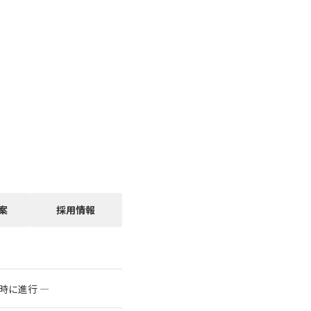
案
採用情報
時に進行 ―