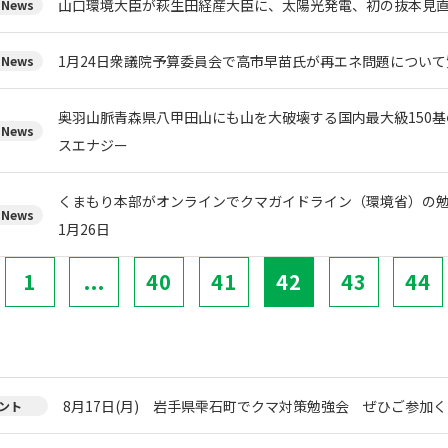
山口環境大臣が萩生田経産大臣に、太陽光発電、初の抜本見
News
1月24日衆議院予算委員会で高市早苗氏が再エネ問題について
News
奥羽山脈青森県八甲田山にも山を大破壊する国内最大級150
News
スエナジー
くまもり本部がオンラインでクマガイドライン（環境省）の
News
1月26日
1
...
40
41
42
43
44
8月17日(月) 岩手県雫石町でクマ対策勉強会 ぜひご参加く
ント