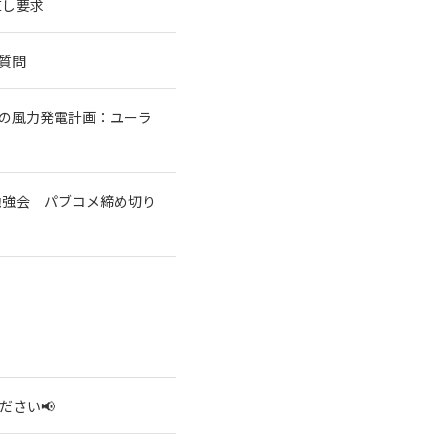
直し要求
質問
基の風力発電計画：ユーラ
勉強会 パブコメ締め切り
ださい📢