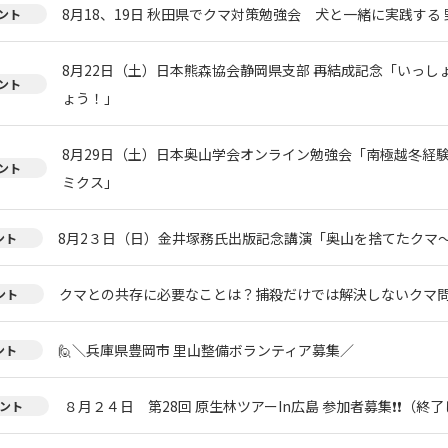
8月18、19日 秋田県でクマ対策勉強会 犬と一緒に実践する 
ント
8月22日（土）日本熊森協会静岡県支部 再結成記念「いっし
ント
ょう！」
8月29日（土）日本奥山学会オンライン勉強会「南極越冬経
ント
ミクス」
8月2３日（日）金井塚務氏出版記念講演「奥山を捨てたクマ
ント
クマとの共存に必要なことは？捕殺だけでは解決しないクマ
ント
🙋＼兵庫県豊岡市 里山整備ボランティア募集／
ント
８月２４日 第28回 原生林ツアーIn広島 参加者募集❗❗（終
ント