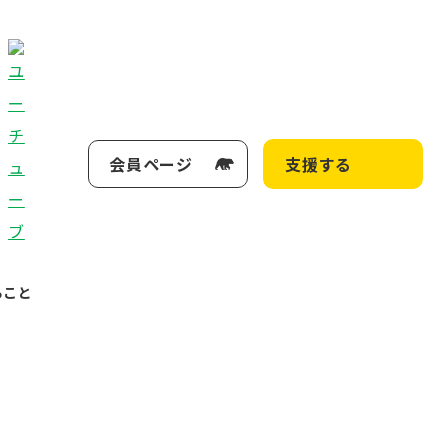
会員ページ
支援する
ること