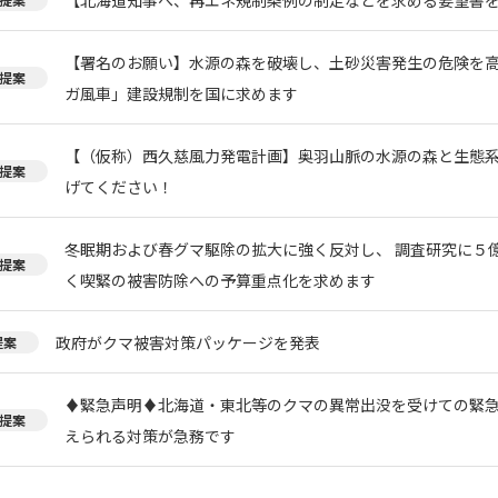
【署名のお願い】水源の森を破壊し、土砂災害発生の危険を
提案
ガ風車」建設規制を国に求めます
【（仮称）西久慈風力発電計画】奥羽山脈の水源の森と生態
提案
げてください！
冬眠期および春グマ駆除の拡大に強く反対し、 調査研究に５
提案
く喫緊の被害防除への予算重点化を求めます
政府がクマ被害対策パッケージを発表
提案
♦️緊急声明♦️北海道・東北等のクマの異常出没を受けての緊
提案
えられる対策が急務です