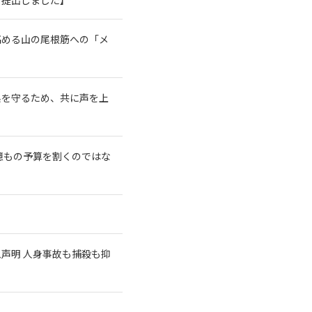
高める山の尾根筋への「メ
系を守るため、共に声を上
億もの予算を割くのではな
急声明 人身事故も捕殺も抑