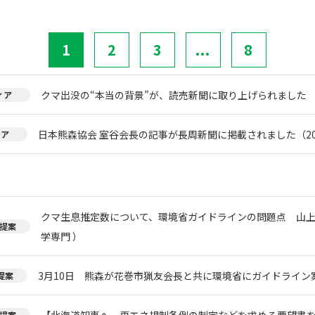
1
2
3
...
8
クマ出没の“本当の背景”が、読売新聞に取り上げられました
ィア
日本熊森協会 室谷会長の記事が長周新聞に掲載されました（20
ィア
クマ生息推定数について、環境省ガイドラインの問題点 山上
提案
学専門 ）
3月10日 熊森が花巻市猟友会長と共に環境省にガイドライン
提案
【北海道知事へ、再エネ規制条例の制定などを求める要望書
提案