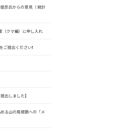
俊彦氏からの意見（ 統計
案（クマ編）に申し入れ
をご提出ください❗
を提出しました】
高める山の尾根筋への「メ