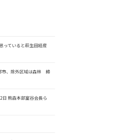
と思っていると萩生田経産
都市、除外区域は森林 締
2日 熊森本部室谷会長ら