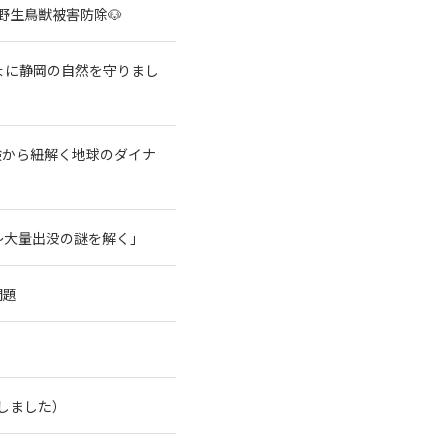
野生鳥獣被害防除🐶
ょに静岡の自然を守りまし
験から紐解く地球のダイナ
～大量出没の謎を解く」
問題
了しました）