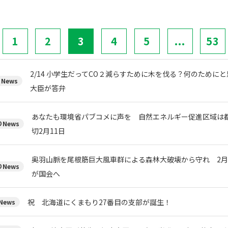
1
2
3
4
5
...
53
2/14 小学生だってCO２減らすために木を伐る？何のために
News
大臣が答弁
あなたも環境省パブコメに声を 自然エネルギー促進区域は
News
切2月11日
奥羽山脈を尾根筋巨大風車群による森林大破壊から守れ 2月
News
が国会へ
祝 北海道にくまもり27番目の支部が誕生！
ews