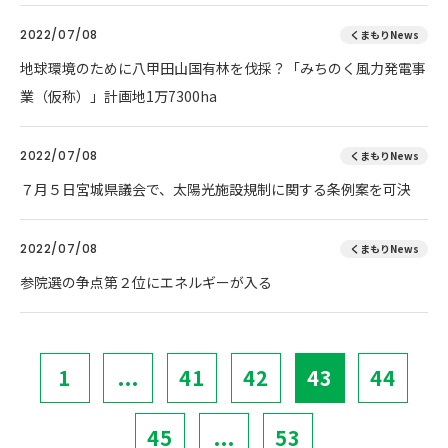
2022/07/08
くまもりNews
地球環境のために八甲田山国有林を伐採？「みちのく風力発電事
業（仮称）」計画地1万7300ha
2022/07/08
くまもりNews
７月５日宮城県議会で、太陽光施設規制に関する条例案を可決
2022/07/08
くまもりNews
参院選の争点第２位にエネルギーが入る
1
...
41
42
43
44
45
...
53