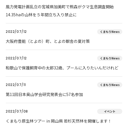
風力発電計画乱立の宮城県加美町で熊森がクマ生息調査開始
14.35haの山林を５年間立ち入り禁止に
2022/07/12
くまもりNews
大阪府豊能（とよの）町、とよの獣舎の夏対策
2022/07/12
くまもりNews
和歌山で保護飼育中の太郎32歳、プールに入りたいんだけれど
2022/07/11
くまもりNews
第11回日本奥山学会研究発表会に57名参加
2022/07/08
イベント
くまもり原生林ツアー in 岡山県 若杉天然林を開催します！