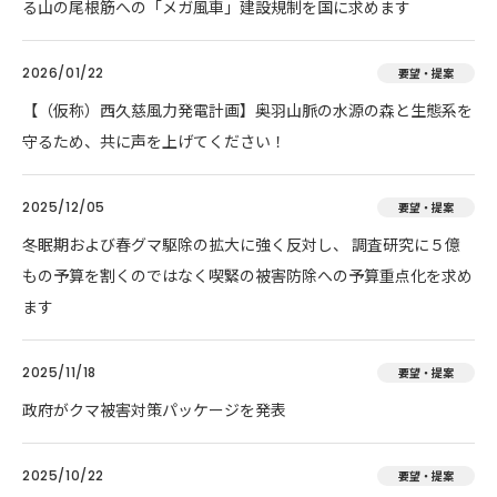
る山の尾根筋への「メガ風車」建設規制を国に求めます
2026/01/22
要望・提案
【（仮称）西久慈風力発電計画】奥羽山脈の水源の森と生態系を
守るため、共に声を上げてください！
2025/12/05
要望・提案
冬眠期および春グマ駆除の拡大に強く反対し、 調査研究に５億
もの予算を割くのではなく喫緊の被害防除への予算重点化を求め
ます
2025/11/18
要望・提案
政府がクマ被害対策パッケージを発表
2025/10/22
要望・提案