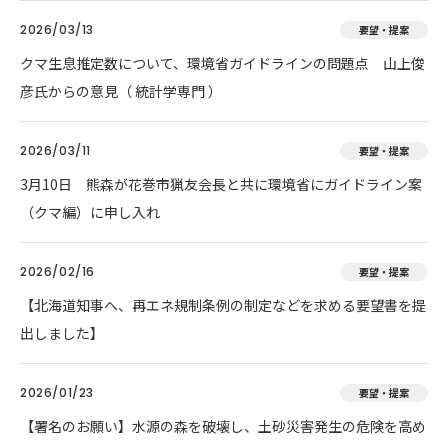
2026/03/13
要望・提案
クマ生息推定数について、環境省ガイドラインの問題点 山上俊
彦氏からの意見（ 統計学専門 ）
2026/03/11
要望・提案
3月10日 熊森が花巻市猟友会長と共に環境省にガイドライン案
（クマ編）に申し入れ
2026/02/16
要望・提案
【北海道知事へ、再エネ規制条例の制定などを求める要望書を提
出しました】
2026/01/23
要望・提案
【署名のお願い】水源の森を破壊し、土砂災害発生の危険を高め