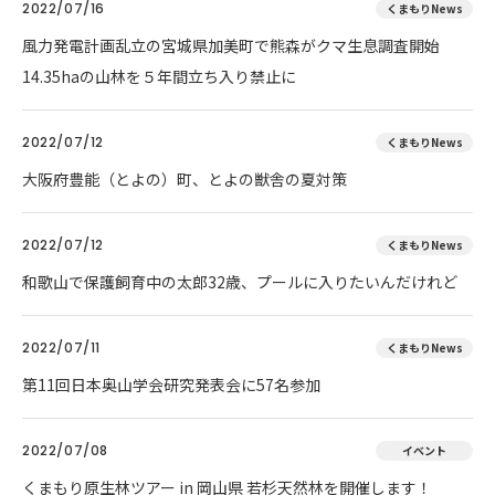
2022/07/16
くまもりNews
風力発電計画乱立の宮城県加美町で熊森がクマ生息調査開始
14.35haの山林を５年間立ち入り禁止に
2022/07/12
くまもりNews
大阪府豊能（とよの）町、とよの獣舎の夏対策
2022/07/12
くまもりNews
和歌山で保護飼育中の太郎32歳、プールに入りたいんだけれど
2022/07/11
くまもりNews
第11回日本奥山学会研究発表会に57名参加
2022/07/08
イベント
くまもり原生林ツアー in 岡山県 若杉天然林を開催します！