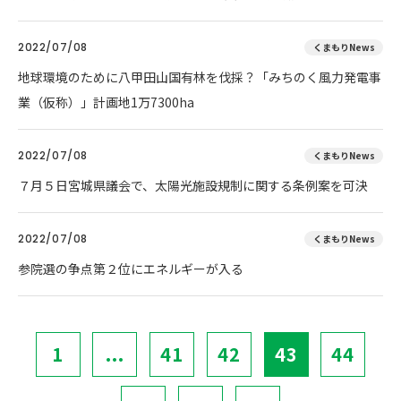
2022/07/08
くまもりNews
地球環境のために八甲田山国有林を伐採？「みちのく風力発電事
業（仮称）」計画地1万7300ha
2022/07/08
くまもりNews
７月５日宮城県議会で、太陽光施設規制に関する条例案を可決
2022/07/08
くまもりNews
参院選の争点第２位にエネルギーが入る
1
...
41
42
43
44