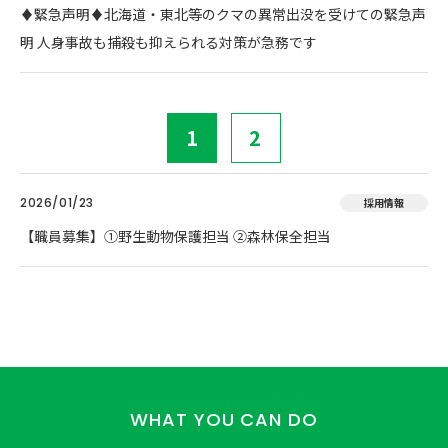
♦️緊急声明♦️北海道・東北等のクマの異常出没を受けての緊急声
明 人身事故も捕殺も抑えられる対策が急務です
1
2
2026/01/23
採用情報
【職員募集】①野生動物保護担当 ②森林保全担当
WHAT YOU CAN DO