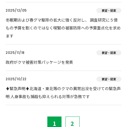
2025/12/05
要望・提案
冬眠期および春グマ駆除の拡大に強く反対し、 調査研究に５億
もの予算を割くのではなく喫緊の被害防除への予算重点化を求め
ます
2025/11/18
要望・提案
政府がクマ被害対策パッケージを発表
2025/10/22
要望・提案
♦️緊急声明♦️北海道・東北等のクマの異常出没を受けての緊急声
明 人身事故も捕殺も抑えられる対策が急務です
1
2