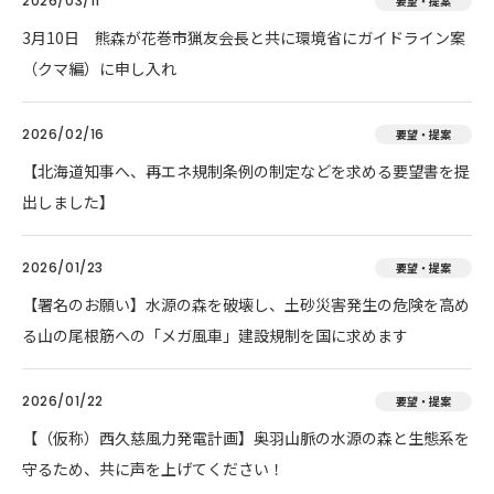
2026/03/11
要望・提案
3月10日 熊森が花巻市猟友会長と共に環境省にガイドライン案
（クマ編）に申し入れ
2026/02/16
要望・提案
【北海道知事へ、再エネ規制条例の制定などを求める要望書を提
出しました】
2026/01/23
要望・提案
【署名のお願い】水源の森を破壊し、土砂災害発生の危険を高め
る山の尾根筋への「メガ風車」建設規制を国に求めます
2026/01/22
要望・提案
【（仮称）西久慈風力発電計画】奥羽山脈の水源の森と生態系を
守るため、共に声を上げてください！