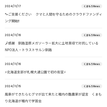
2024/11/17
くまもりNews
🐾ご支援ください クマと人間を守るためのクラウドファンディ
ング開始❗
2024/11/16
くまもりNews
🗾感謝 釧路湿原メガソーラー拡大に土地買収で対抗している
NPO法人・トラストサルン釧路
2024/11/16
くまもりNews
⚡北海道支部が札幌大通公園で初の街宣⚡
2024/11/15
くまもりNews
風車ができたらヒグマが出て来たと稚内の酪農家が証言 くまも
り北海道が稚内で学習会