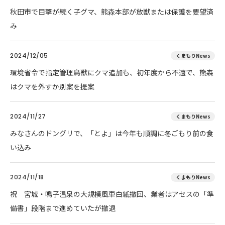
秋田市で目撃が続く子グマ、熊森本部が放獣または保護を要望済
み
2024/12/05
くまもりNews
環境省令で指定管理鳥獣にクマ追加も、初年度から不適で、熊森
はクマを外すか別案を提案
2024/11/27
くまもりNews
みなさんのドングリで、「とよ」は今年も順調に冬ごもり前の食
い込み
2024/11/18
くまもりNews
祝 宮城・鳴子温泉の大規模風車白紙撤回、業者はアセスの「準
備書」段階まで進めていたが撤退