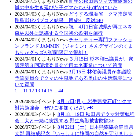
2024/04/15
くまもりNews
昨年の秋田県クマ大量駆除の
嵐の中を生き延びた子グマたちがわずかにいた
2024/04/03
くまもりNews
どうする環境省 クマ指定管
理鳥獣化パブコメ結果 賛成9 反対440
2024/04/03
くまもりNews
祝 4月1日宮城県が再エネを
森林以外に誘導する全国初の条例を施行
2024/04/02
くまもりNews
チャリティー専門ファッショ
ンブランド JAMMIN（ジャミン）さんデザインのくま
もりがグッズが期間限定で復刻！
2024/04/01
くまもりNews
３月15日 杉本和巳議員が、衆
議院第３回環境委員会で再エネ事業について質問
2024/04/01
くまもりNews
3月15日 林佑美議員が参議院
予算委員会でクマの生息地である奥山の生活環境につ
いて質問
1
...
11
12
13
14
15
...
44
2026/08/04
イベント
8月17日(月) 岩手県雫石町でクマ
対策勉強会 ぜひご参加ください📢
2026/08/03
イベント
8月18、19日 秋田県でクマ対策勉強
会 犬と一緒に実践する 野生鳥獣被害防除🐶
2026/07/23
イベント
8月22日（土）日本熊森協会静岡県
支部 再結成記念「いっしょに静岡の自然を守りましょ