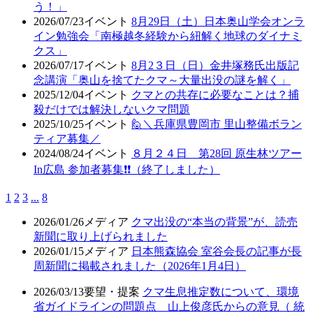
う！」
2026/07/23
イベント
8月29日（土）日本奥山学会オンラ
イン勉強会「南極越冬経験から紐解く地球のダイナミ
クス」
2026/07/17
イベント
8月2３日（日）金井塚務氏出版記
念講演「奥山を捨てたクマ～大量出没の謎を解く」
2025/12/04
イベント
クマとの共存に必要なことは？捕
殺だけでは解決しないクマ問題
2025/10/25
イベント
🙋＼兵庫県豊岡市 里山整備ボラン
ティア募集／
2024/08/24
イベント
８月２４日 第28回 原生林ツアー
In広島 参加者募集❗❗（終了しました）
1
2
3
...
8
2026/01/26
メディア
クマ出没の“本当の背景”が、読売
新聞に取り上げられました
2026/01/15
メディア
日本熊森協会 室谷会長の記事が長
周新聞に掲載されました（2026年1月4日）
2026/03/13
要望・提案
クマ生息推定数について、環境
省ガイドラインの問題点 山上俊彦氏からの意見（ 統