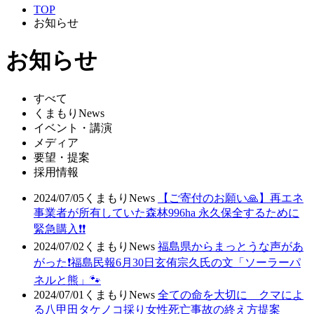
TOP
お知らせ
お知らせ
すべて
くまもりNews
イベント・講演
メディア
要望・提案
採用情報
2024/07/05
くまもりNews
【ご寄付のお願い🙏】再エネ
事業者が所有していた森林996ha 永久保全するために
緊急購入❗❗
2024/07/02
くまもりNews
福島県からまっとうな声があ
がった❗福島民報6月30日玄侑宗久氏の文「ソーラーパ
ネルと熊」🐾
2024/07/01
くまもりNews
全ての命を大切に クマによ
る八甲田タケノコ採り女性死亡事故の終え方提案