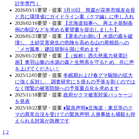
計学専門 ）
2026/03/11
要望・提案
3月10日 熊森が花巻市猟友会長
と共に環境省にガイドライン案（クマ編）に申し入れ
2026/02/16
要望・提案
【北海道知事へ、再エネ規制条
例の制定などを求める要望書を提出しました】
2026/01/23
要望・提案
【署名のお願い】水源の森を破
壊し、土砂災害発生の危険を高める山の尾根筋への
「メガ風車」建設規制を国に求めます
2026/01/22
要望・提案
【（仮称）西久慈風力発電計
画】奥羽山脈の水源の森と生態系を守るため、共に声
を上げてください！
2025/12/05
要望・提案
冬眠期および春グマ駆除の拡大
に強く反対し、 調査研究に５億もの予算を割くのでは
なく喫緊の被害防除への予算重点化を求めます
2025/11/18
要望・提案
政府がクマ被害対策パッケージ
を発表
2025/10/22
要望・提案
♦️緊急声明♦️北海道・東北等のク
マの異常出没を受けての緊急声明 人身事故も捕殺も抑
えられる対策が急務です
1
2