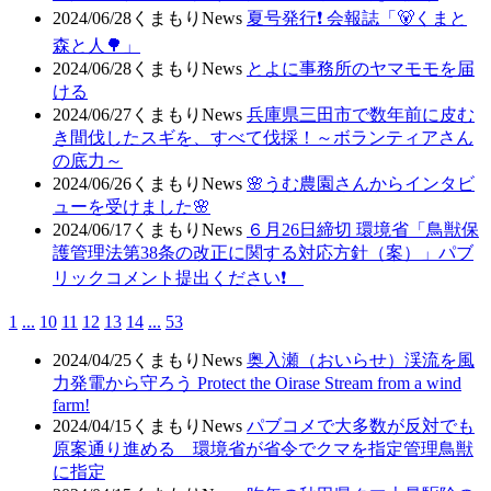
2024/06/28
くまもりNews
夏号発行❗️ 会報誌「🐻くまと
森と人🌳」
2024/06/28
くまもりNews
とよに事務所のヤマモモを届
ける
2024/06/27
くまもりNews
兵庫県三田市で数年前に皮む
き間伐したスギを、すべて伐採！～ボランティアさん
の底力～
2024/06/26
くまもりNews
🌸うむ農園さんからインタビ
ューを受けました🌸
2024/06/17
くまもりNews
６月26日締切 環境省「鳥獣保
護管理法第38条の改正に関する対応方針（案）」パブ
リックコメント提出ください❗
1
...
10
11
12
13
14
...
53
2024/04/25
くまもりNews
奥入瀬（おいらせ）渓流を風
力発電から守ろう Protect the Oirase Stream from a wind
farm!
2024/04/15
くまもりNews
パブコメで大多数が反対でも
原案通り進める 環境省が省令でクマを指定管理鳥獣
に指定