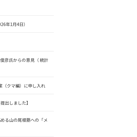
26年1月4日）
俊彦氏からの意見（ 統計
案（クマ編）に申し入れ
を提出しました】
高める山の尾根筋への「メ