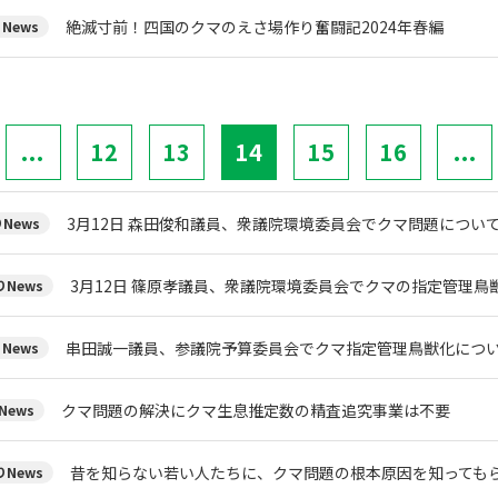
絶滅寸前！四国のクマのえさ場作り奮闘記2024年春編
News
...
12
13
14
15
16
...
3月12日 森田俊和議員、衆議院環境委員会でクマ問題につい
News
3月12日 篠原孝議員、衆議院環境委員会でクマの指定管理鳥
News
串田誠一議員、参議院予算委員会でクマ指定管理鳥獣化につ
News
クマ問題の解決にクマ生息推定数の精査追究事業は不要
News
昔を知らない若い人たちに、クマ問題の根本原因を知っても
News