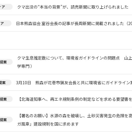
クマ出没の“本当の背景”が、読売新聞に取り上げられました
ィア
日本熊森協会 室谷会長の記事が長周新聞に掲載されました（20
ィア
クマ生息推定数について、環境省ガイドラインの問題点 山上
提案
学専門 ）
3月10日 熊森が花巻市猟友会長と共に環境省にガイドライン
提案
【北海道知事へ、再エネ規制条例の制定などを求める要望書
提案
【署名のお願い】水源の森を破壊し、土砂災害発生の危険を
提案
ガ風車」建設規制を国に求めます