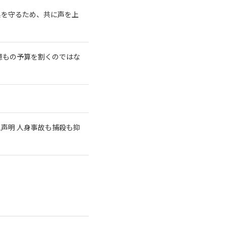
系を守るため、共に声を上
億もの予算を割くのではな
急声明 人身事故も捕殺も抑