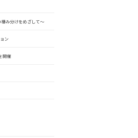
の棲み分けをめざして～
ション
を開催