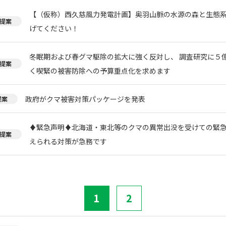
【（仮称）西久慈風力発電計画】奥羽山脈の水源の森と生態
提案
げてください！
冬眠期および春グマ駆除の拡大に強く反対し、 調査研究に５
提案
く喫緊の被害防除への予算重点化を求めます
政府がクマ被害対策パッケージを発表
提案
♦️緊急声明♦️北海道・東北等のクマの異常出没を受けての緊
提案
えられる対策が急務です
1
2