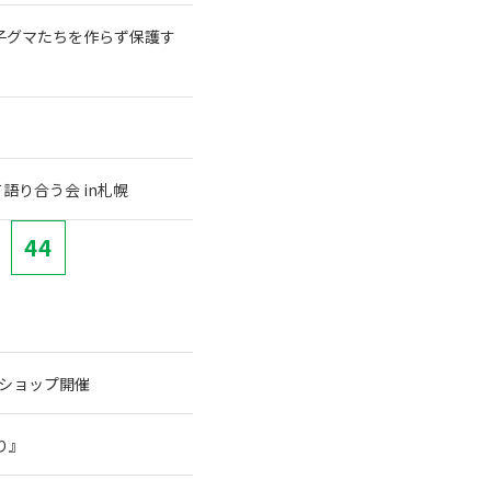
子グマたちを作らず保護す
語り合う会 in札幌
44
クショップ開催
り』