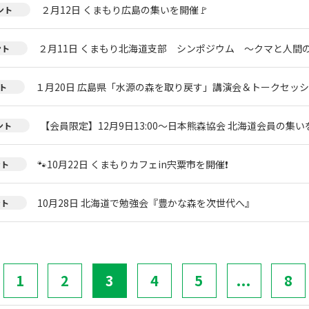
２月12日 くまもり広島の集いを開催🚩
ント
２月11日 くまもり北海道支部 シンポジウム ～クマと人間
ント
１月20日 広島県「水源の森を取り戻す」講演会＆トークセッ
ト
【会員限定】12月9日13:00～日本熊森協会 北海道会員の集い
ント
🐾10月22日 くまもりカフェin宍粟市を開催❗
ント
10月28日 北海道で勉強会『豊かな森を次世代へ』
ント
1
2
3
4
5
...
8