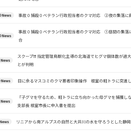
事故０捕殺０ベテラン行政担当者のクマ対応 ②夜の集落に
News
事故０捕殺０ベテラン行政担当者のクマ対応 ①昼間の集落
News
合
スクープ❗❗ 指定管理鳥獣化主導の北海道でヒグマ個体数が過
News
とが判明
目に余るマスコミのクマ悪者印象操作 根室の軽トラに突進
News
『子グマを守るため、軽トラに立ち向かった母グマを捕獲しな
News
支部長 根室市長に申入書を提出
リニアから南アルプスの自然と大井川の水を守ろうとした静岡
News