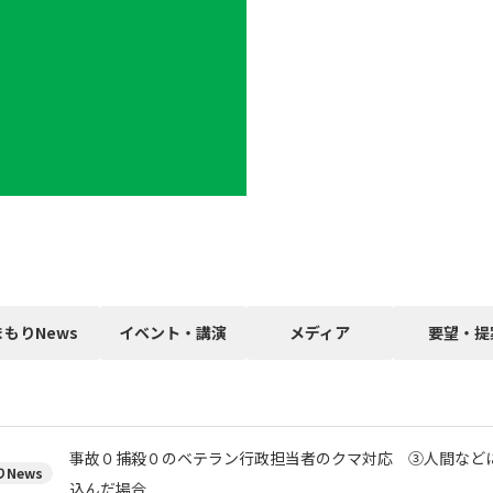
まもりNews
イベント・講演
メディア
要望・提
事故０捕殺０のベテラン行政担当者のクマ対応 ③人間など
News
込んだ場合