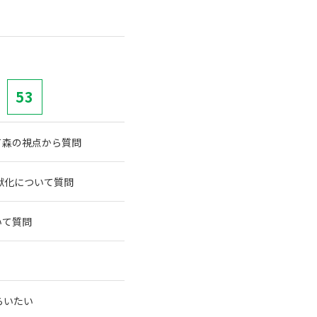
53
て森の視点から質問
獣化について質問
いて質問
らいたい