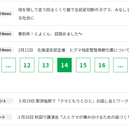
母を探して走り回るくくり罠で左前足切断の子グマ、みなし
News
る社会に
春到来！とよくん、目覚めました🐾
News
2月11日 北海道支部主催 ヒグマ指定管理鳥獣化案について
News
...
12
13
14
15
16
...
５月19日 那須塩原で「クマともりとひと」お話し会とワー
ント
３月16日 秋田で講演会『人とクマが棲み分けるための森づく
ント