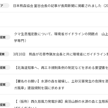
日本熊森協会 室谷会長の記事が長周新聞に掲載されました（20
ィア
クマ生息推定数について、環境省ガイドラインの問題点 山上
提案
学専門 ）
3月10日 熊森が花巻市猟友会長と共に環境省にガイドライン
提案
【北海道知事へ、再エネ規制条例の制定などを求める要望書
提案
【署名のお願い】水源の森を破壊し、土砂災害発生の危険を
提案
ガ風車」建設規制を国に求めます
【（仮称）西久慈風力発電計画】奥羽山脈の水源の森と生態
提案
げてください！