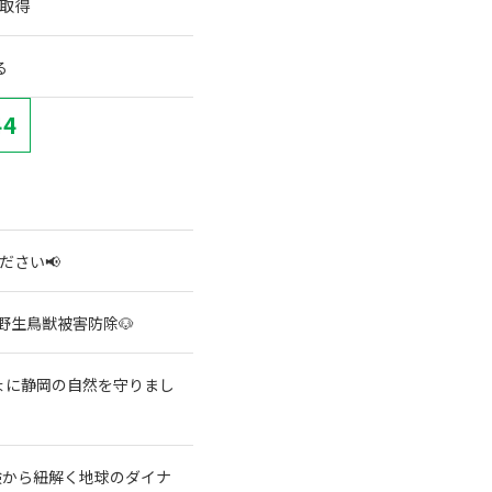
を取得
る
44
ださい📢
野生鳥獣被害防除🐶
ょに静岡の自然を守りまし
験から紐解く地球のダイナ