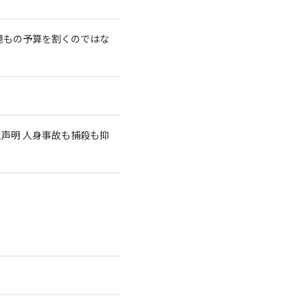
億もの予算を割くのではな
急声明 人身事故も捕殺も抑