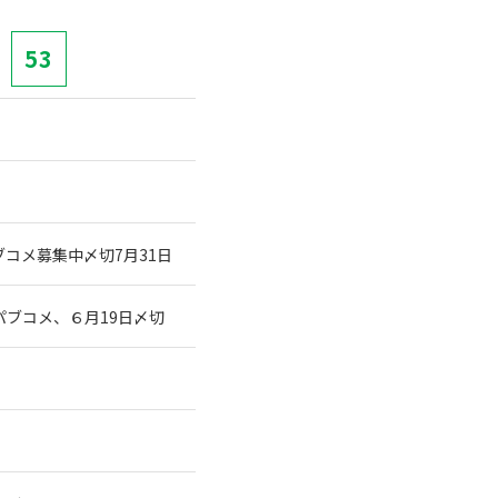
53
コメ募集中〆切7月31日
ブコメ、６月19日〆切