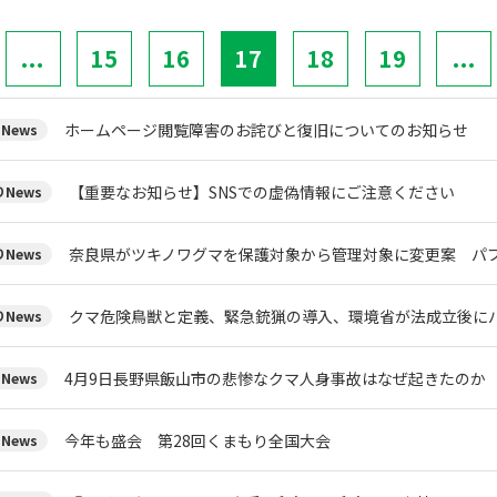
...
15
16
17
18
19
...
ホームページ閲覧障害のお詫びと復旧についてのお知らせ
News
【重要なお知らせ】SNSでの虚偽情報にご注意ください
News
奈良県がツキノワグマを保護対象から管理対象に変更案 パブ
News
クマ危険鳥獣と定義、緊急銃猟の導入、環境省が法成立後にパ
News
4月9日長野県飯山市の悲惨なクマ人身事故はなぜ起きたのか
News
今年も盛会 第28回くまもり全国大会
News