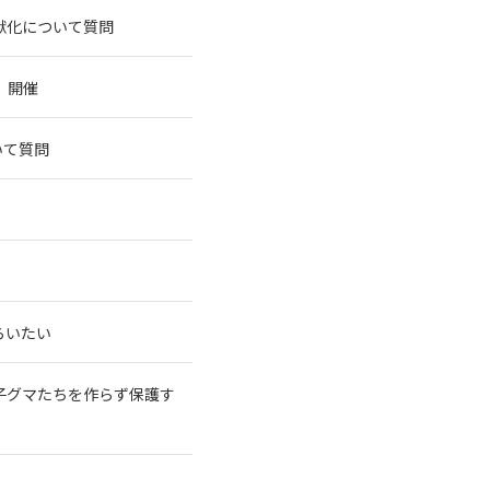
獣化について質問
」開催
いて質問
らいたい
子グマたちを作らず保護す