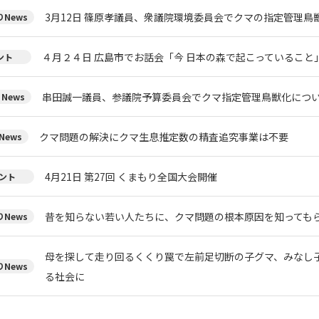
3月12日 篠原孝議員、衆議院環境委員会でクマの指定管理鳥
News
４月２４日 広島市でお話会「今 日本の森で起こっていること
ント
串田誠一議員、参議院予算委員会でクマ指定管理鳥獣化につ
News
クマ問題の解決にクマ生息推定数の精査追究事業は不要
News
4月21日 第27回 くまもり全国大会開催
ント
昔を知らない若い人たちに、クマ問題の根本原因を知っても
News
母を探して走り回るくくり罠で左前足切断の子グマ、みなし
News
る社会に