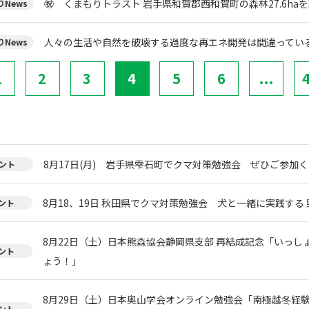
㊗ くまもりトラスト 岩手県和賀郡西和賀町の森林27.6ha
News
人々の生活や自然を破壊する過度な再エネ開発は間違ってい
News
1
2
3
4
5
6
...
8月17日(月) 岩手県雫石町でクマ対策勉強会 ぜひご参加く
ント
8月18、19日 秋田県でクマ対策勉強会 犬と一緒に実践する 
ント
8月22日（土）日本熊森協会静岡県支部 再結成記念「いっし
ント
ょう！」
8月29日（土）日本奥山学会オンライン勉強会「南極越冬経
ント