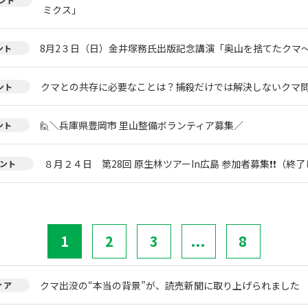
ミクス」
8月2３日（日）金井塚務氏出版記念講演「奥山を捨てたクマ
ント
クマとの共存に必要なことは？捕殺だけでは解決しないクマ
ント
🙋＼兵庫県豊岡市 里山整備ボランティア募集／
ント
８月２４日 第28回 原生林ツアーIn広島 参加者募集❗❗（終
ント
1
2
3
...
8
クマ出没の“本当の背景”が、読売新聞に取り上げられました
ィア