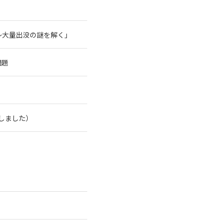
～大量出没の謎を解く」
問題
了しました）