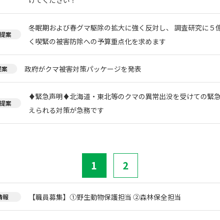
冬眠期および春グマ駆除の拡大に強く反対し、 調査研究に５
提案
く喫緊の被害防除への予算重点化を求めます
政府がクマ被害対策パッケージを発表
提案
♦️緊急声明♦️北海道・東北等のクマの異常出没を受けての緊
提案
えられる対策が急務です
1
2
【職員募集】①野生動物保護担当 ②森林保全担当
情報