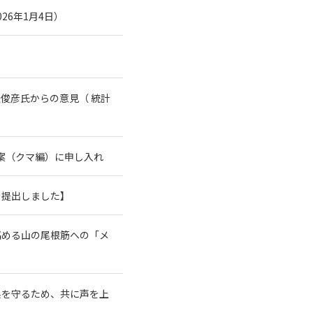
26年1月4日）
俊彦氏からの意見（ 統計
案（クマ編）に申し入れ
を提出しました】
高める山の尾根筋への「メ
系を守るため、共に声を上