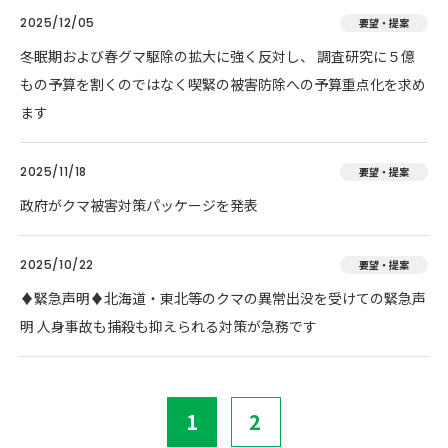
2025/12/05
要望・提案
冬眠期および春グマ駆除の拡大に強く反対し、 調査研究に５億
もの予算を割くのではなく喫緊の被害防除への予算重点化を求め
ます
2025/11/18
要望・提案
政府がクマ被害対策パッケージを発表
2025/10/22
要望・提案
♦️緊急声明♦️北海道・東北等のクマの異常出没を受けての緊急声
明 人身事故も捕殺も抑えられる対策が急務です
1
2