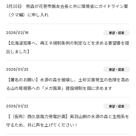
3月10日 熊森が花巻市猟友会長と共に環境省にガイドライン案
（クマ編）に申し入れ
2026/02/16
要望・提案
【北海道知事へ、再エネ規制条例の制定などを求める要望書を提
出しました】
2026/01/23
要望・提案
【署名のお願い】水源の森を破壊し、土砂災害発生の危険を高め
る山の尾根筋への「メガ風車」建設規制を国に求めます
2026/01/22
要望・提案
【（仮称）西久慈風力発電計画】奥羽山脈の水源の森と生態系を
守るため、共に声を上げてください！