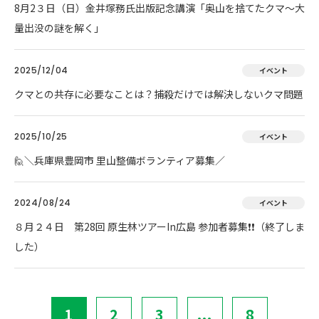
8月2３日（日）金井塚務氏出版記念講演「奥山を捨てたクマ～大
量出没の謎を解く」
2025/12/04
イベント
クマとの共存に必要なことは？捕殺だけでは解決しないクマ問題
2025/10/25
イベント
🙋＼兵庫県豊岡市 里山整備ボランティア募集／
2024/08/24
イベント
８月２４日 第28回 原生林ツアーIn広島 参加者募集❗❗（終了しま
した）
1
2
3
...
8