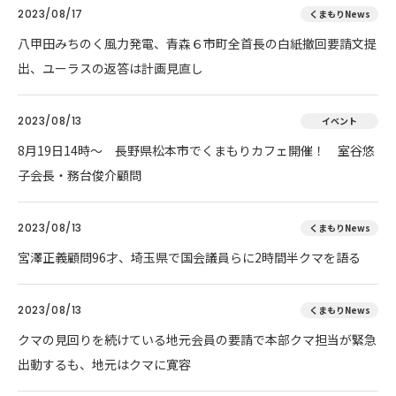
2023/08/17
くまもりNews
八甲田みちのく風力発電、青森６市町全首長の白紙撤回要請文提
出、ユーラスの返答は計画見直し
2023/08/13
イベント
8月19日14時～ 長野県松本市でくまもりカフェ開催！ 室谷悠
子会長・務台俊介顧問
2023/08/13
くまもりNews
宮澤正義顧問96才、埼玉県で国会議員らに2時間半クマを語る
2023/08/13
くまもりNews
クマの見回りを続けている地元会員の要請で本部クマ担当が緊急
出動するも、地元はクマに寛容