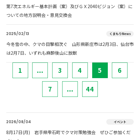
第7次エネルギー基本計画（案）及びＧＸ2040ビジョン（案）に
ついての地方説明会・意見交換会
2025/02/13
くまもりNews
今冬雪の中、クマの目撃相次ぐ 山形県新庄市は2月3日、仙台市
は2月7日、いずれも麻酔後山に放獣
1
...
3
4
5
6
7
...
44
2026/08/04
イベント
8月17日(月) 岩手県雫石町でクマ対策勉強会 ぜひご参加くだ