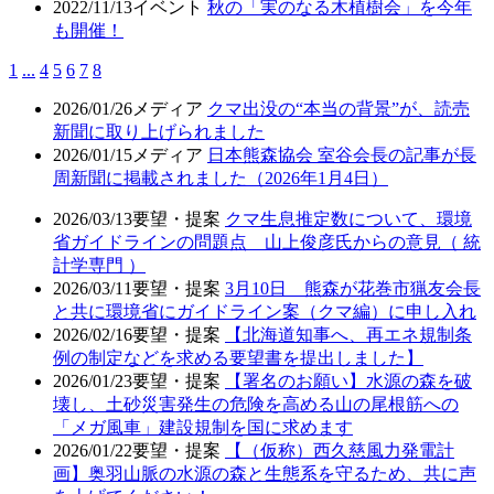
2022/11/13
イベント
秋の「実のなる木植樹会」を今年
も開催！
1
...
4
5
6
7
8
2026/01/26
メディア
クマ出没の“本当の背景”が、読売
新聞に取り上げられました
2026/01/15
メディア
日本熊森協会 室谷会長の記事が長
周新聞に掲載されました（2026年1月4日）
2026/03/13
要望・提案
クマ生息推定数について、環境
省ガイドラインの問題点 山上俊彦氏からの意見（ 統
計学専門 ）
2026/03/11
要望・提案
3月10日 熊森が花巻市猟友会長
と共に環境省にガイドライン案（クマ編）に申し入れ
2026/02/16
要望・提案
【北海道知事へ、再エネ規制条
例の制定などを求める要望書を提出しました】
2026/01/23
要望・提案
【署名のお願い】水源の森を破
壊し、土砂災害発生の危険を高める山の尾根筋への
「メガ風車」建設規制を国に求めます
2026/01/22
要望・提案
【（仮称）西久慈風力発電計
画】奥羽山脈の水源の森と生態系を守るため、共に声