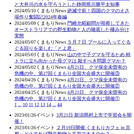
と大井川の水を守ろうとした静岡県川勝平太知事
2024/05/10
くまもりNews
絶滅寸前！四国のクマのえさ
場作り奮闘記2024年春編
2024/05/09
くまもりNews
門崎允昭顧問が視察してきた
オーストラリアでの野生動物と人の徹底した棲み分け
実態
2024/05/07
くまもりNews
５月７日 プールに入ってぐる
ぐる回りを楽しむ「とよ君」
2024/05/03
くまもりNews
山の中で子グマを守るため 軽
トラに立ち向かった母グマは 殺すべき問題グマか？
2024/05/02
くまもりNews
4月21日、クマ保全未曽有の
危機の中、第27回くまもり全国大会盛大に開催③
2024/04/26
くまもりNews
4月21日、クマ保全未曽有の
危機の中、第27回くまもり全国大会盛大に開催②
2024/04/25
くまもりNews
4月21日、クマ保全未曽有の
危機の中、第27回くまもり全国大会盛大に開催①
1
...
10
11
12
13
14
...
44
2023/01/26
イベント
3月21日 新潟県村上市で学習会を開
催！
2023/01/26
イベント
２月19日開催 くまもりカフェ in 京
都～どうすれば野生動物と共存できるのか？～