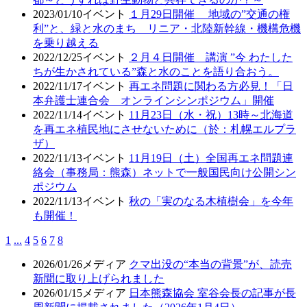
2023/01/10
イベント
１月29日開催 地域の”交通の権
利”と、緑と水のまち リニア・北陸新幹線・機構危機
を乗り越える
2022/12/25
イベント
２月４日開催 講演 ”今 わたした
ちが生かされている”森と水のことを語り合おう。
2022/11/17
イベント
再エネ問題に関わる方必見！「日
本弁護士連合会 オンラインシンポジウム」開催
2022/11/14
イベント
11月23日（水・祝）13時～北海道
を再エネ植民地にさせないために（於：札幌エルプラ
ザ）
2022/11/13
イベント
11月19日（土）全国再エネ問題連
絡会（事務局：熊森）ネットで一般国民向け公開シン
ポジウム
2022/11/13
イベント
秋の「実のなる木植樹会」を今年
も開催！
1
...
4
5
6
7
8
2026/01/26
メディア
クマ出没の“本当の背景”が、読売
新聞に取り上げられました
2026/01/15
メディア
日本熊森協会 室谷会長の記事が長