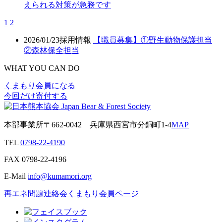
えられる対策が急務です
1
2
2026/01/23
採用情報
【職員募集】①野生動物保護担当
②森林保全担当
WHAT YOU CAN DO
くまもり会員になる
今回だけ寄付する
本部事業所
〒662-0042
兵庫県西宮市分銅町1-4
MAP
TEL
0798-22-4190
FAX
0798-22-4196
E-Mail
info@kumamori.org
再エネ問題連絡会
くまもり会員ページ