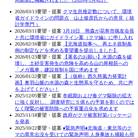
周新聞に掲載されました（2026年1月4日）
2026/03/13
要望・提案
クマ生息推定数について、環境
省ガイドラインの問題点 山上俊彦氏からの意見（ 統
計学専門 ）
2026/03/11
要望・提案
3月10日 熊森が花巻市猟友会長
と共に環境省にガイドライン案（クマ編）に申し入れ
2026/02/16
要望・提案
【北海道知事へ、再エネ規制条
例の制定などを求める要望書を提出しました】
2026/01/23
要望・提案
【署名のお願い】水源の森を破
壊し、土砂災害発生の危険を高める山の尾根筋への
「メガ風車」建設規制を国に求めます
2026/01/22
要望・提案
【（仮称）西久慈風力発電計
画】奥羽山脈の水源の森と生態系を守るため、共に声
を上げてください！
2025/12/05
要望・提案
冬眠期および春グマ駆除の拡大
に強く反対し、 調査研究に５億もの予算を割くのでは
なく喫緊の被害防除への予算重点化を求めます
2025/11/18
要望・提案
政府がクマ被害対策パッケージ
を発表
2025/10/22
要望・提案
♦️緊急声明♦️北海道・東北等のク
マの異常出没を受けての緊急声明 人身事故も捕殺も抑