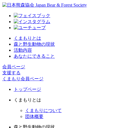
くまもりとは
森と野生動物の現状
活動内容
あなたにできること
会員ページ
支援する
くまもり会員ページ
トップページ
くまもりとは
くまもりについて
団体概要
森と野生動物の現状