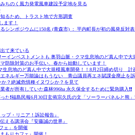
②みちのく風力発電風車建設予定地を見る
①
を知るため、トラスト地で方形調査
します！
るシンポジウムに150名 (青森市) ： 平内町長が初の風発反対
が出て来ている
パワーインベストメントも 奥羽山脈・クマ生息地のど真ん中で大
市クマ防除対策のお手伝い、春から始動しています！
クマ生息地のど真ん中で大規模風車開発！！8月2日締め切り 計
能エネルギー万能論はもうない 青山議員再エネ賦課金廃止を
ーか？絶滅危惧種イヌワシか？を見て
業者が所有していた森林996ha 永久保全するために緊急購入❗❗
った❗福島民報6月30日玄侑宗久氏の文「ソーラーパネルと熊」
『ストップ・リニア！訴訟報告』
きを伝える講演会『安藤誠の世界』
カフェ」を開催
『くまもりカフェ』開催！