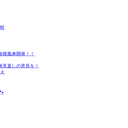
表明
規模風車開発！！
画見直しの意見を！
訴え
