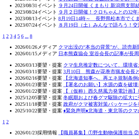
2023/08/31
イベント
９月24日開催 くまもり 新潟県支部
2023/08/24
イベント
９月２日開催！クロちゃんとの32年
2023/08/13
イベント
8月19日14時～ 長野県松本市で
2023/07/24
イベント
８月19日（土）みんなで語ろう！交
1
2
3
4
5
6
...
8
2026/01/26
メディア
クマ出没の“本当の背景”が、読売
2026/01/15
メディア
日本熊森協会 室谷会長の記事が長周新
2026/03/13
要望・提案
クマ生息推定数について、環境省
2026/03/11
要望・提案
3月10日 熊森が花巻市猟友会
2026/02/16
要望・提案
【北海道知事へ、再エネ規制条例
2026/01/23
要望・提案
【署名のお願い】水源の森を破壊
2026/01/22
要望・提案
【（仮称）西久慈風力発電計画】
2025/12/05
要望・提案
冬眠期および春グマ駆除の拡大に
2025/11/18
要望・提案
政府がクマ被害対策パッケージを
2025/10/22
要望・提案
♦️緊急声明♦️北海道・東北等の
1
2
2026/01/23
採用情報
【職員募集】①野生動物保護担当 