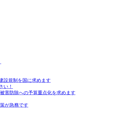
）
建設規制を国に求めます
さい！
の被害防除への予算重点化を求めます
対策が急務です