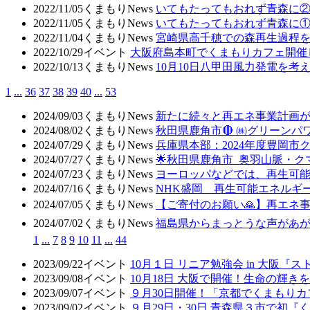
2022/11/05
くまもりNews
いてもたってもおれず青森に
2022/11/05
くまもりNews
いてもたってもおれず青森に
2022/11/04
くまもりNews
宮崎県高千穂での森再生過程
2022/10/29
イベント
大阪府島本町でくまもりカフェ開催
2022/10/13
くまもりNews
10月10日八甲田風力発電を考え
1
...
36
37
38
39
40
...
53
2024/09/03
くまもりNews
新たに続々と再エネ事業計画
2024/08/02
くまもりNews
秋田県鹿角市🔴 ㈱グリーン
2024/07/29
くまもりNews
兵庫県本部：2024年度豊岡
2024/07/27
くまもりNews
🌟秋田県鹿角市 奥羽山脈・
2024/07/23
くまもりNews
ヨーロッパなどでは、再生可
2024/07/16
くまもりNews
NHK盛岡 再生可能エネルギ
2024/07/05
くまもりNews
【ご寄付のお願い🙏】再エネ事
2024/07/02
くまもりNews
福島県からまっとうな声があが
1
...
7
8
9
10
11
...
44
2023/09/22
イベント
10月１日 リニア勉強会 in 大阪
2023/09/08
イベント
10月18日 大阪で開催！生命の輝
2023/09/07
イベント
９月30日開催！「京都でくまもり
2023/09/02
イベント
９月29日・30日 青森県３市で初