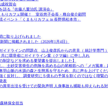
結成祝賀会
を語る『佐藤八重治氏 講演会』
くまもりカフェ開催！ 室谷悠子会長・務台俊介顧問
流イベント「くまもりカフェ in 長野県松本市」
新聞に取り上げられました
聞に掲載されました（2026年1月4日）
ガイドラインの問題点 山上俊彦氏からの意見（ 統計学専門 
長と共に環境省にガイドライン案（クマ編）に申し入れ
の制定などを求める要望書を提出しました】
し、土砂災害発生の危険を高める山の尾根筋への「メガ風車」
奥羽山脈の水源の森と生態系を守るため、共に声を上げてくだ
強く反対し、 調査研究に５億もの予算を割くのではなく喫緊
発表
クマの異常出没を受けての緊急声明 人身事故も捕殺も抑えられる
②森林保全担当