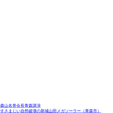
④森山名誉会長青森講演
③すさまじい自然破壊の新城山田メガソーラー（青森市）